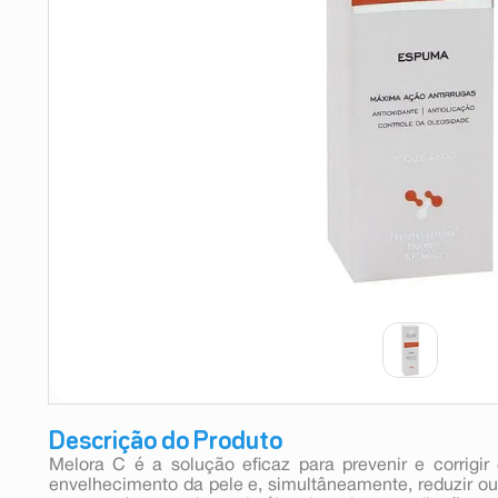
9
º
esmalte
10
º
absorvente
Descrição do Produto
Melora C é a solução eficaz para prevenir e corrigir 
envelhecimento da pele e, simultâneamente, reduzir ou 