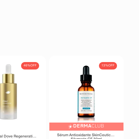
46%
OFF
13%
OFF
DERMA
CLUB
Sérum Antioxidante SkinCeuticals
al Dove Regenerative