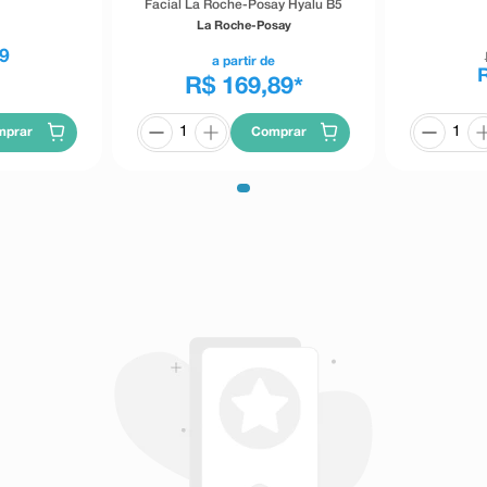
Facial La Roche-Posay Hyalu B5
Water Gel 40g
La Roche-Posay
9
a partir de
R$ 169,89
*
mprar
Comprar