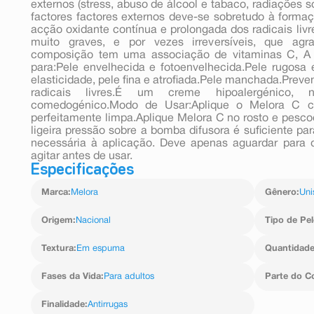
externos (stress, abuso de álcool e tabaco, radiações so
factores factores externos deve-se sobretudo à formaçã
acção oxidante contínua e prolongada dos radicais livr
muito graves, e por vezes irreversíveis, que ag
composição tem uma associação de vitaminas C, A (r
para:Pele envelhecida e fotoenvelhecida.Pele rugosa 
elasticidade, pele fina e atrofiada.Pele manchada.Prev
radicais livres.É um creme hipoalergénico, n
comedogénico.Modo de Usar:Aplique o Melora C co
perfeitamente limpa.Aplique Melora C no rosto e pescoç
ligeira pressão sobre a bomba difusora é suficiente par
necessária à aplicação. Deve apenas aguardar para 
agitar antes de usar.
Especificações
Marca
:
Melora
Gênero
:
Uni
Origem
:
Nacional
Tipo de Pel
Textura
:
Em espuma
Quantidad
Fases da Vida
:
Para adultos
Parte do C
Finalidade
:
Antirrugas