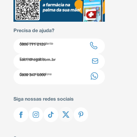
Precisa de ajuda?
Atendimento ao cliente
0800 771 2120
Entre em contato
sac@drogal.com.br
Compre pelo telefone
0800 347 0000
Siga nossas redes sociais