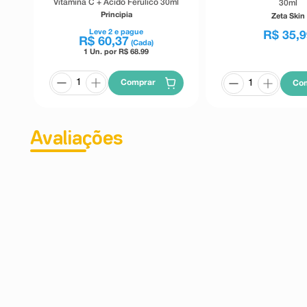
Vitamina C + Ácido Ferúlico 30ml
30ml
Principia
Zeta Skin
Leve
2
e pague
R$
35
,
9
R$
60
,
37
(Cada)
1 Un. por R$
68.99
Comprar
Co
Avaliações