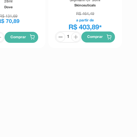
Silymarin CF 30ml
28ml
Skinceuticals
Dove
R$
464
,
49
R$
131
,
69
a partir de
R$
70
,
89
R$ 403,89
*
Comprar
Comprar