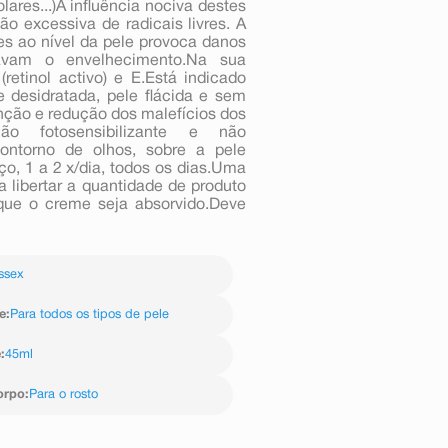
lares...)A influência nociva destes
o excessiva de radicais livres. A
es ao nível da pele provoca danos
ravam o envelhecimento.Na sua
etinol activo) e E.Está indicado
e desidratada, pele flácida e sem
enção e redução dos malefícios dos
ão fotosensibilizante e não
ntorno de olhos, sobre a pele
o, 1 a 2 x/dia, todos os dias.Uma
a libertar a quantidade de produto
que o creme seja absorvido.Deve
ssex
e
:
Para todos os tipos de pele
e
:
45ml
orpo
:
Para o rosto