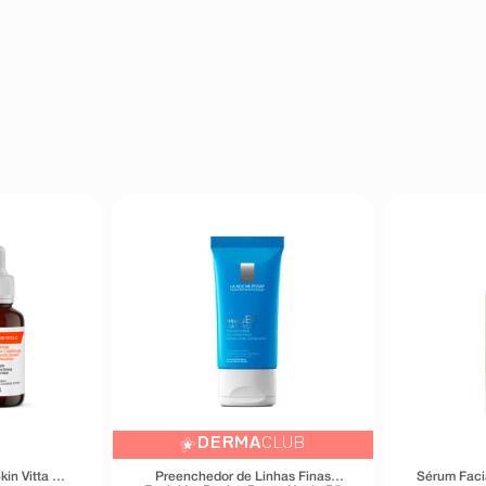
DERMA
CLUB
kin Vitta C
Preenchedor de Linhas Finas
Sérum Faci