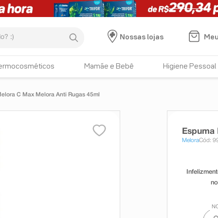
:)
Meu
Nossas lojas
ermocosméticos
Mamãe e Bebê
Higiene Pessoal
Espuma Melora C Max Melora Anti Rugas 45ml
Espuma 
Melora
Cód: 9