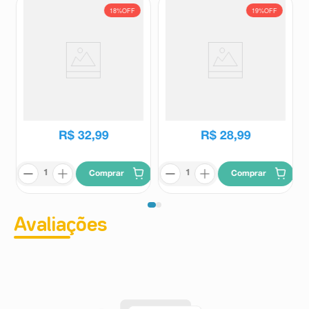
18%
OFF
19%
OFF
Creme para Pentear Salon Line
Creme para Pentear Seda
Definição Intensa 1kg
Cachos Definidos 900g
Salon Line
Seda
R$
39
,
99
R$
35
,
99
R$
32
,
99
R$
28
,
99
Comprar
Comprar
Avaliações