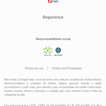
Segurança
Responsabilidade social
Termos de uso
Política de Privacidade
Bem-vindo à Drogal! Aqui, você encontra uma seleção completa de
medicamentos
,
dermocosméticos e produtos de beleza
,
higiene pessoal
,
mamãe e bebê
,
conveniência
e muito mais, para atender suas necessidades de saúde e bem-estar.
Explore nossas ofertas e descubra o cuidado que você merece!
Confira todas as
categorias do site.
Drogal Farmacêutica LTDA | CNPJ: 54.375.647/0066-72 | IE: 535.412.860.113 | Rua