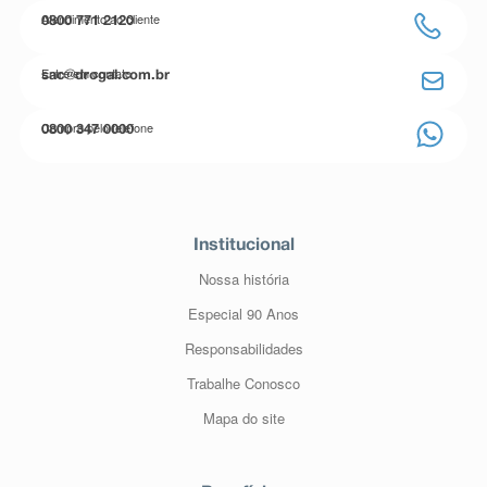
Atendimento ao cliente
0800 771 2120
Entre em contato
sac@drogal.com.br
Compre pelo telefone
0800 347 0000
Institucional
Nossa história
Especial 90 Anos
Responsabilidades
Trabalhe Conosco
Mapa do site