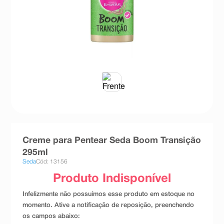
8
º
absorvente
9
º
teste gravidez
10
º
esmalte
Creme para Pentear Seda Boom Transição
295ml
Seda
Cód: 13156