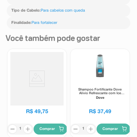
Tipo de Cabelo
:
Para cabelos com queda
Finalidade
:
Para fortalecer
Você também pode gostar
Shampoo Herbal Essences Bio
Shampoo Fortificante Dove
Renew Óleo de Argan 400ml
Alívio Refrescante com Ice
Cool Mentol 400ml
Herbal Essences
Dove
R$
49
,
75
R$
37
,
49
Comprar
Comprar