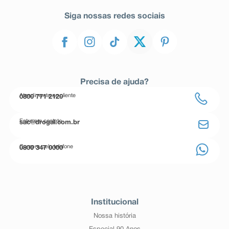
Siga nossas redes sociais
Precisa de ajuda?
Atendimento ao cliente
0800 771 2120
Entre em contato
sac@drogal.com.br
Compre pelo telefone
0800 347 0000
Institucional
Nossa história