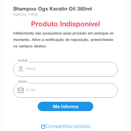
8
º
absorvente
Shampoo Ogx Keratin Oil 385ml
Ogx
Cód: 14642
9
º
teste gravidez
10
º
esmalte
Compartilhar produto