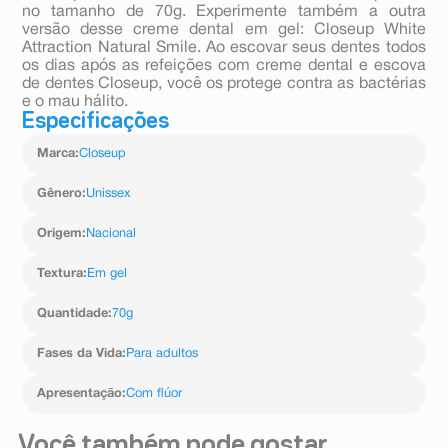
no tamanho de 70g. Experimente também a outra
versão desse creme dental em gel: Closeup White
Attraction Natural Smile. Ao escovar seus dentes todos
os dias após as refeições com creme dental e escova
de dentes Closeup, você os protege contra as bactérias
e o mau hálito.
Especificações
Marca
:
Closeup
Gênero
:
Unissex
Origem
:
Nacional
Textura
:
Em gel
Quantidade
:
70g
Fases da Vida
:
Para adultos
Apresentação
:
Com flúor
Você também pode gostar