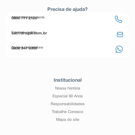
Precisa de ajuda?
Atendimento ao cliente
0800 771 2120
Entre em contato
sac@drogal.com.br
Compre pelo telefone
0800 347 0000
Institucional
Nossa história
Especial 90 Anos
Responsabilidades
Trabalhe Conosco
Mapa do site