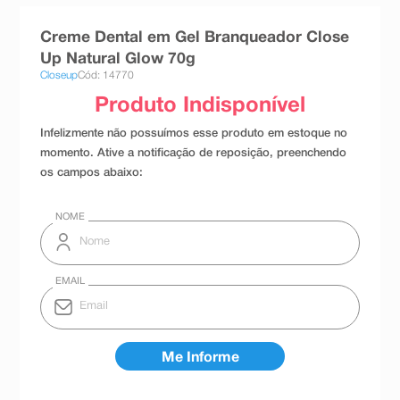
8
º
teste gravidez
Creme Dental em Gel Branqueador Close
9
º
absorvente
Up Natural Glow 70g
Closeup
Cód: 14770
10
º
shampoo