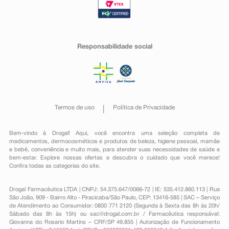
Responsabilidade social
Termos de uso
Política de Privacidade
Bem-vindo à Drogal! Aqui, você encontra uma seleção completa de
medicamentos
,
dermocosméticos e produtos de beleza
,
higiene pessoal
,
mamãe
e bebê
,
conveniência
e muito mais, para atender suas necessidades de saúde e
bem-estar. Explore nossas ofertas e descubra o cuidado que você merece!
Confira todas as categorias do site.
Drogal Farmacêutica LTDA | CNPJ: 54.375.647/0066-72 | IE: 535.412.860.113 | Rua
São João, 909 - Bairro Alto - Piracicaba/São Paulo, CEP: 13416-585 | SAC – Serviço
de Atendimento ao Consumidor: 0800 771 2120 (Segunda à Sexta das 8h às 20h/
Sábado das 8h às 15h) ou
sac@drogal.com.br
/ Farmacêutica responsável:
Giovanna do Rosario Martins – CRF/SP 49.855 | Autorização de Funcionamento