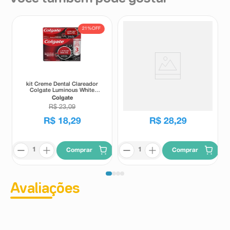
21%
OFF
kit Creme Dental Clareador
Creme Dental Colgate
Colgate Luminous White
OrthoGard Uso Diário Cuidado
Carvão Ativado 3 Unidades
Ortodôntico 90g
Colgate
Orthogard
70g Cada
R$
23
,
09
R$
18
,
29
R$
28
,
29
Comprar
Comprar
Avaliações