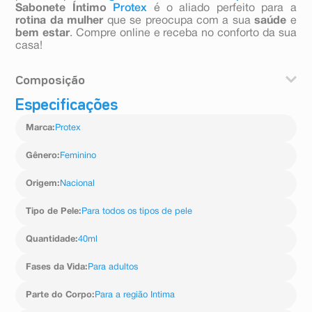
Sabonete Íntimo
Protex
é o aliado perfeito para a
rotina da mulher
que se preocupa com a sua
saúde
e
bem estar
. Compre online e receba no conforto da sua
casa!
Composição
Especificações
Água, Lauril Éter Sulfato de Sódio, Cocamidopropil
Betaína, Perfume, Copolímero de Estireno/Acrilatos,
Marca
:
Protex
Cocamida MEA, Salicilato de Sódio, Benzoato de Sódio,
Diestearato de Glicol/Lauril Éter Sulfato de
Sódio/Cocamida MEA/Laureth-10, Ácido Láctico, Ácido
Gênero
:
Feminino
Cítrico, Cloreto de Sódio, EDTA Tetrassódico,
Poliquatérnio-7, Extrato da Flor de Camomila
Origem
:
Nacional
(Camomila Recutita)/Extrato da Folha de Camélia
(Camellia Sinensis), Hexil Cinamal, Linalol, Salicilato de
Tipo de Pele
:
Para todos os tipos de pele
Benzila, Citronelol, Cumarina, Butilfenil Metilpropional,
Geraniol, Alfa-Isometil Ionona, Limoneno.
Quantidade
:
40ml
Fases da Vida
:
Para adultos
Parte do Corpo
:
Para a região Intima