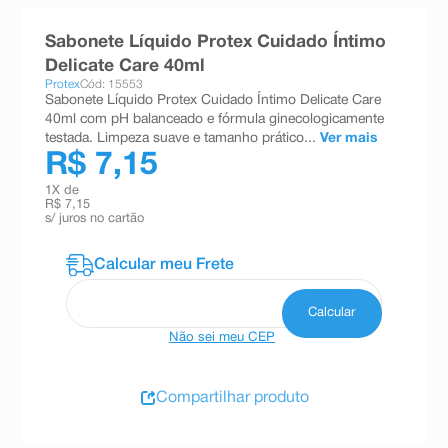
8
º
teste gravidez
Sabonete Líquido Protex Cuidado Íntimo
9
º
esmalte
Delicate Care 40ml
Protex
Cód: 15553
10
º
absorvente
Sabonete Líquido Protex Cuidado Íntimo Delicate Care
40ml com pH balanceado e fórmula ginecologicamente
testada. Limpeza suave e tamanho prático...
Ver mais
R$ 7,15
1
X de
R$ 7,15
s/ juros no cartão
Não sei meu CEP
Compartilhar produto