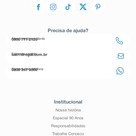
Precisa de ajuda?
Atendimento ao cliente
0800 771 2120
Entre em contato
sac@drogal.com.br
Compre pelo telefone
0800 347 0000
Institucional
Nossa história
Especial 90 Anos
Responsabilidades
Trabalhe Conosco