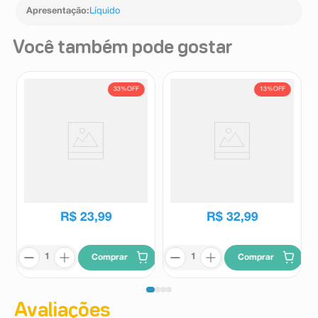
Apresentação
:
Líquido
Você também pode gostar
33%
OFF
13%
OFF
Sabonete Íntimo Vagisil Odor
Kit Sabonete Líquido Íntimo
Block Em Gel 354ml
Femina Pro Bio 200ml + 100ml
Vagisil
Dermacyd
R$
35
,
65
R$
37
,
99
R$
23
,
99
R$
32
,
99
Comprar
Comprar
Avaliações