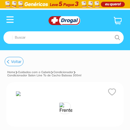
Buscar
TERMOS MAIS BUSCADOS
Voltar
1
º
fralda
Cuidados com o Cabelo
Condicionador
2
º
dipirona
Condicionador Salon Line To de Cacho Babosa 300ml
3
º
lenço umedecido
4
º
tadalafila
5
º
minoxidil
6
º
desodorante
7
º
esmalte