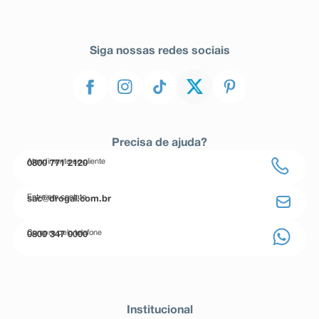
Siga nossas redes sociais
Precisa de ajuda?
Atendimento ao cliente
0800 771 2120
Entre em contato
sac@drogal.com.br
Compre pelo telefone
0800 347 0000
Institucional