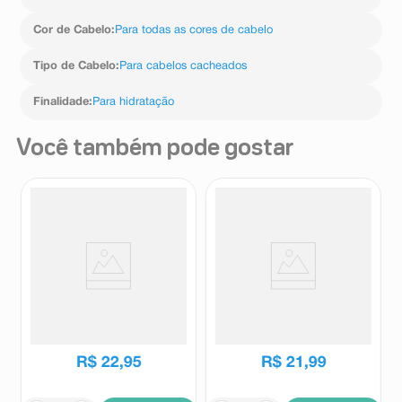
Cor de Cabelo
:
Para todas as cores de cabelo
Tipo de Cabelo
:
Para cabelos cacheados
Finalidade
:
Para hidratação
Você também pode gostar
Condicionador Elseve Glycolic
Condicionador Pantene
Gloss 200ml
Colágeno Hidrata e Resgata
150ml
Elseve
Pantene
R$
22
,
95
R$
21
,
99