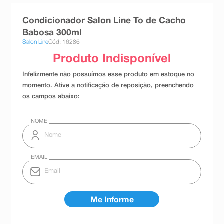
8
º
teste gravidez
Condicionador Salon Line To de Cacho
9
º
absorvente
Babosa 300ml
Salon Line
Cód: 16286
10
º
shampoo