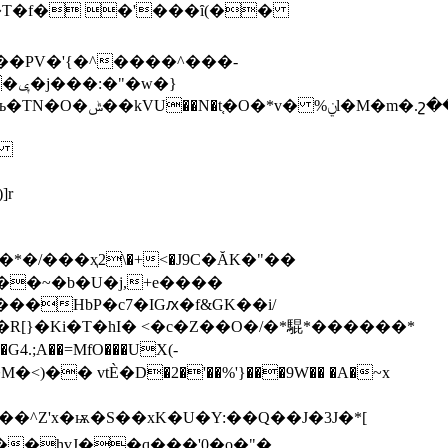
w��PV�'{�^����^���-
_�[����:�-
]r
��~�b�U�j,+e����
�HbP�c7�IGԕ�f&GK��i/
�S�R[}�Ki�T�hI� <�c�Z��O�/�*騉*������*
4.;A��=MfO���UX(-
P�M�<)�� vtЀ�D�2�'��%'}���9W�� �A�~x