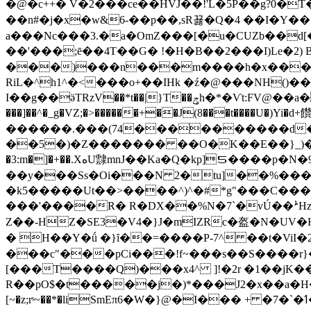
�@�c++� V�2���ce��HVJ��!'L�5P��g?0
��n#�j�x�w&6-��p��,sR꾫� Q�4 ��I�Y���
a���Nc���3.�a�OmZ���[�̀u�CUZb��d
��'���;ē��4T��G� !�H�B��2���I)Le�2) 
���)���n���m����h�x���>�
RiL�^h1^�<���o+��IHk �ź�@���NH()��
I��g��ӛTRzV��*t��|}T��ݯh�*�Ѵt:FV@��a������pF! ����GG�at����7:�jQVU��ԩ^Uљ��-�JF �&@E� �OT����w�
���]��^�_g�VZ;�>������+��J(8���t��
������.���(74����������d���8
��5�)�Z������� ��O�K��E��}_)��rZ�J�%m\�-�o���
�3:m�]�+��.XهU霴mnJ��Ka�Q�kp]５����p�N�9 �a�)N�+�S~-T_A&�H�B ��<�B� ),}�B��yꠐ9�01�Z�+i�� ү&���"�Ԝ(}
��y���Ss�Oi���N 2�tu]��%���r9
�k5�����Ut��>����^)^�#*g"���C���
���'����R� R�DX��%N�7`�vÚ��ܑH
Z��-HZ�SE3�V4�}J�mIZRc�盔�N�UV�H%�X�*w`�n/��ﭏ�LH���a���(i4o\k�f����l��
� H��Y�ǘ �}ȋ��=����P-7^ ��t�ViI
���c"���pCi���!f~���s��S����r}�e� !bi�t~�(Rؘ�-
[���T����Q)���x4^ ]!�2r �1��jK�
R��pO$�t�����j�)*���J2�x��a�H��`T ���
[~�z;rˢ~��*�liSmEπ6�W�}@�I��� + �7�`�ߗ��H����HV5$k"�4��Y�}t��E /�e�I�\3(0�NB�R}&#T��)y�ШP �?�W��>�"