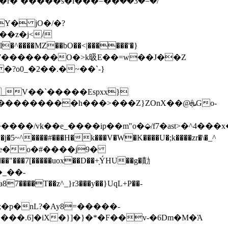
Y� jO�/�?
��MZ��bO��<|������'�}
����W�������O�>k昅E��=w��J��Z
_V��`�����Espxx}
��������h���>���Z}ZOnX��@ܞGo-
���
�/vk��e_����ip��m"o�⬙/f7�ast>�^4���x
���#���H�k���V�W�K����U�;k����zr�\�_^
�_��-
���.6]�iX�}]�}�*�F��v-�6Dm�M�Ά