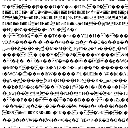
\Ⱦ�$���|9���O�Y�>a�DFv/�#�C��� 6��
����Uf�T���`U��3��¢����v���e3�� ���n�#����
���j�~�
��!QN�#�I;���Ţ^K�O�hiQ�Db:�,�
�D����k��t�L�4�R��\'��%�B��:Q�؜��4��pj%�X��:��o�����;��׬�w����g�m��Ӽ�� +¦�D���e�2�ا����+�xūo����|���)�|�|
�H';l�B'.����<;Y9 � A�?
�=QMG���T6��~>��Yǈ�H��������
vQ1�=i��� �~���s��։cr�̳��Є�x��ӕ��
ښv�K��S� -�M�M�>FyϺ�g�*o����W򕷊ܤ�ԯ�a� �s��h�OOl�p�H�[ hE���ȏ!�d���r./
����U�a(��Y�*�2����vY���0&i
��4j�_��<��[�=�����tI��p�W6�ȳ"\�&
�M6'�*���~$�A{Z�D�UpU��*�.�����3�r���P�Qp?��
t�WС^�Ѽ��w�&W�����@�E|du�{@�|rd�A�4�O��DOٍ�����ۂ�HoOs�}"��6ݨ
�gN�����X#T�O���DO��K�_poQ���Y
��]:�fU4�oe�"��Vz�{)"��||�<Ǿl��<�]��ߡ㊶-�:dX��ȵF�$���mwu{a�5�wP�;���6�V��o�
�_9w[��,��'�Ǌ�YH���k4˶�1\m�3
���F��{����7��B���=+��sZg���@x�S�"�_�
<��%�I".\q�Z� (�8���k�_�a����l�8e��wڂ�3P'�� �WB! [3�8z�����4`����GM�4y�t�̴�΅�d����욳�S"�(9(�a��y)
�S8�wU��ZX5�<��в�IK��-c��\cK��j�1*��iۊ�G��X��*����mBP�*�]W���̇�E���.9C����:�_2)
��(3�r�V��K4�6�q�2`|`sB>�R�B�O�i2��������w;�צ��9��Qpd:��G˽ ��[Y '9 ဨ@