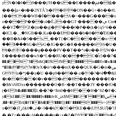
yN�I�I�)9���j?H��t2��E����ﰰ�褕��W�@т )��}�QDK�&E�%�>��P�Ch��T�f� �'���ȋ(��
���ĝa+�t��2NTǠ`h�F�I�ON��G+�h��#L
[��C��WB�Ї����A�~���G����x�*c�
o���P���;4�Ѐڭs��GTˑ�����ڥ Cm��o��e<���?4k6H��KV6��o��|����w�ݷ�j���:�"�w�}
��V߰2�Z�(m��q[�|7���f�P��(k�}q5^6���j�d5=����p�����t
�ICL�؁�NGB��,Ka���ED���b�8��ͣE8]��j�T�6�4�$�T�ԟ�/MHʞ�7���/
��B�&4�5��s,_��T{�C�{����n>�t�܂h[0{�0������lM�=L}G�ǿq�߈�񈞏�c
��$���SG�reG�JG��G�R�����bSS�U
t�z����g����PV��T��*s�z��-2W�
E����dS��wS�ᴴL��RU�[�ީ��C�̅z5��7�M�ɤ��ٞ�ض,�} 'JCA
��;��8t"$�h&Q�D͑K\fМ�]����m��Rvl�w�4�E�8b�ȍC3ٺ�fD��pPbȡ��^�mw�"� �k
*�B�z�zW�ѸX�ѝ^t���mX���QUK�G�m�ڛU�@�����?Ä�Lp�l:\@ՇUը�)�Vp���J�a�#�*�/���ҳ2\�+<�J9C�ĂK�"��
GVu�*j��ӆ�U ��p9����-z�'�?�Վ��
�i����l�v��J�a�H�������E����
�$&'sS8Dxx�������O�B<��T���3Y ��
(�EJb�a��0��䈑L��7�^$m0��H��H�"6Z�F�2*B*�
y
;��=�QB4[�#T��&�[�?���f]}��? ����0���v
x��)TزfѦݠ�0'�~I��k�\�KE��|U.$UԮ�'!J��rm����O#��W�@:�R<��:9�S�땕?>�p��e8$���^Z'x�ѭ�S��xK�U�Y:��Q��J�3J�*[
�.�Z=�/��~l4��r� �n�>x�Z�DΥ�"��o��m�ޡ%��c��H�Y�7�h )(D"Ay�tsǔ��쉆��`��"�y�x:S`��hɣJ��q���'0�o�"�