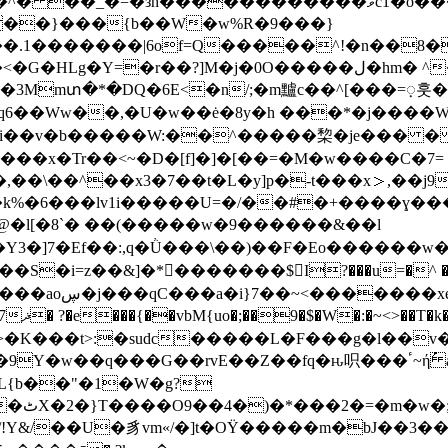
���������ވc1�o���r�`�����s�i���=��ܳ��3�=�/
 ��}���{b��W�w%R�9���}
.1�������|6of=Q�����^!�n��8�
=�r��?]M�j�0O�����ل�hm� ^��z�j</
mտ�*�DQ�6E<�n/;�m黸c��^[���=᜔훗�l�^��
�.�y�Xf�q6��Ww��,�U�w��ė�8y�h ���*�j
�\��^��x3�7��t�L�y]p�-t���x＞,��j9
��k%�6���lv1i�����U=�/��#�+����ɣ���
@�l[�8`� ��(�����w�9������&��l
Y3�]7�Ef��:,q�Ǜ���\��)��F�Eo������w�
=z��&]�*𷡻�������$I?���u=�^ ��j�5~^�
o�#����j9�
Y>�K���t>:�sudc�����L�F���g�l��v
��Z��fq�ԋ呮���ٴ~ή ُa87����T��z^_}r3���y��}UqL+P��-
�YOL{b��"�1�W�g?
����-
!Y&/��U�⾘vm«/�]t�OΫ�����m�bJ��3��