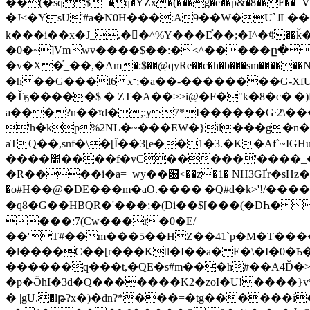
��(�sq$=�q�YZx�(���g�ë��p&�8��F��=Vɓ�M�+�O���������K
�J<�YsU'#a�N0H���:A9��W�U`˩L��
k���i��x�J_.�򹤳�^%Y���E֯��;�I^�ӵ��ǩ
�0�~]Vmwv����$��:�<^�����ը��
�v�X�֡_��,�Am�:$��@qyRe��c�h�b���sm������N�
�h��G���l6 x⁼;�a��-��������G-XfU
�Ťӄ�����$ � ZT�A��>>i@�F�"k�8�c�|
a���?n��ˠd�;:y7*I������G·2\�
'h�kp%2NL�~���EW�}il���g�n��s�������n�}ڧ蓹�IK�`��f�}F
aTQ��,snf�\�[Ȉ��3[e��1�3.�K�Af`~
����׺����f�vC�����'����_�v @��\�@�E�\m?K�:;�`�S��N�1����^�ДqO�P�{��?����/
�R����i�a=_wy��԰<��z�1� NH3GҐr�
�o#H��@�DE���m�aO.����|�Q#d�k>'!/�
�q8�G��HBQR�'���;�(Di��$[���(�DҺ�G!���m��P:�ʐ
���:7(Cw���r�0�E/
��'T#��m���5��HZ��41`p�M�T�������l�߄�Zx������4�4��7r���՛ӸO��"��1�p,l2���9MBǩ,��|w߫� *#�ҫ��Q�8☦#�հ@AT
�l����C��[r���Ktl�I��a� E�\�I�0�
������q���t,�QE�s#m���h#��A4Ď�>�
�p�ӚhI�3d�Q�������K2�zoI�U!����}
� |gU.�lթ?x�)�dn?*���=�tg������