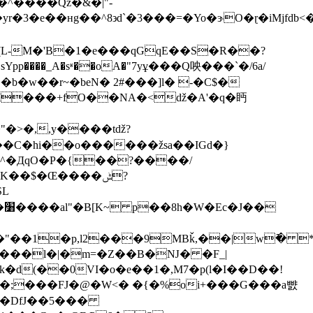
e��ʜg��^8϶d`�3���=�Yo�ɝO�ɽ�iMjfdb<��u;�^ᩊ'{͑gh*C'
L-M�'B�1�e���qGqE��S�R��?
͖�sYpp����_A�sʶ��oA�"7yұ���Q咉���`�/6a/
�w��r~�beN� 2#���]l� -�C$�
o�I���+fO��NA�<ǆ�A'�q�眄
yW��C�hi��o������žsa��IGd�}
��$�Œ����ݰ?
SL

}���l�|�m=�Z��B�Ǌ� �F_|
d(��0VI�o�e��1�,M7�p(l�I��D��!
8�;���FJ�@�W<� �{�%oi+���G���a뺤
X�DfJ��5���