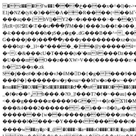
�d���0Fw��څ���1����x�^�I)�r->�A�������^χ��r�V���� `l�D�jy � uG��#���i�Y�>
E1j�NZ�(yK�3���A��R����(=��Ы`
���aq��{bV[j�Y2�<�s�����>�~��̪VK�g4
泋zR=[6?ՋE�\T��ս���]ߜM��{���3u��f:�4��_VW�i5\,>zvl�;O����jz���r6o����*V�r�/Z��M_�oqUO&��6�-w�9��;����8�Ϧ�E/
�4:���s#���h�ҙS�܄a�g�܅dG���B��^=_��$��T���ʛL��w���������t�̏�7�����8V��J��^��3����l�L�hF�X�^6]��i3�=|V�'��x2^�x|s���gͼ�{_�g�������Y�l�qSχ����ާ��pv3]~R�Z"�5�b�\܌G�ǩR�W��dO���=�OѨr�/n���x�x�\_7�Z2��������XU�2�'o7w>i~:��/f7ˏe�U��+W�?
G����j��)��߳���y���y��������xz�x|u
���bqt>�_}l+�*����_�]�@y�����4=ս볫�ͯN���[�9���͋
�=/.�&���cU�T����(s�'�m9���ǲ���
�U���m�O��z��XW>V��(�������z>��-ǳ)���=
fν� Ξ5��x�,zk
S�ʄ��e#�:�d��vJ�ΰM�D�{�g����9���f�'�
���P�}������w�y�esu=��M'w�o��w~��v%a
�esu��I��OJ���Sd�[�R���R�Ժ�,�n# ��'��O�
��ǒ]��l��M�
_�f�e��^ݛh���.�?Ɵ_]!���T?�ϯ�~��au}��<��D�����:�^~��Y.�Ӌ��/�ߏG������g�}'o}
<�.��g�����œ����9�G�~+�[e�ϪἩ�M��
���&4���2������-�s��<<8�0ފݚ���m�ųy�����p�<��L���^֜�x�vVt��.� ��\Oή���W��*~y�5wEm�g#
�������{w��o����g�����;m�w[yt�
�����l����=�Y����r������r|�����e=
����w��zy�p>�_@\�0���>l�a=���oO���C�R�| �gs