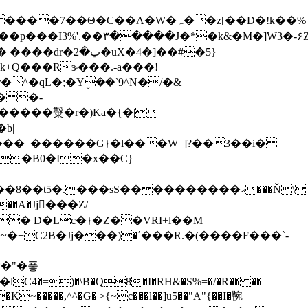
r�^�qL�;�Y݆��`9^N�/�&
t��B0�I�x��C}
+��A�Jj���Z/|
*�"�풓
�K~�����,^^�G�|>{~c���l��]u5��"A"{��I�䩩