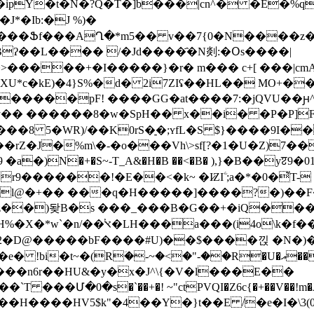
�T�ipY�t�N�?Q�T�]b���|cn^� �E�%
J*�Ib:�J %)�
[���Ֆf���AՂ�*m5�� v��7{0�N����z��1
Bʔ��L���� /�Jd����҄�N剡: �Օs����|
����+�I�����}�r� m��� c+[
���|cm
XU*c�kE)�4}S%�d� 2i7ZIʢ��HL�� MO+�
��U�)Yi�d+饡�� ������8�w�SpH�� x��i� �P�
 5�WR)/��K0rS�̠�;ʏfL�S $}����9I�
Vh\>sf[?�1�U�Z)7��b.ߦmɟӹ���ߨ��0�(�PaZ6��~����k�
������!�E��<�k~ �I̷ZIۧ ;a�*�0�͛T-
l@�+�� ���q�H�����]����?�)��F�V
z��)돶B�s ���_���B�G��+�iQ����
A��K4E��x�yt�P��Ʊ,�Pj��Q
�2�D@�����bF����#U)��$����낁 �N�)�
~�<�"-��R�U�އ���Ӓe�9�z>;O�'�*%���T�V��a��2)
���n6r��HU&�y�x�J^\{�V�l���E��
Մ�0�s�`��+�! ~"ctPVQI�Z6c{�+��V��!m�J���ʄ