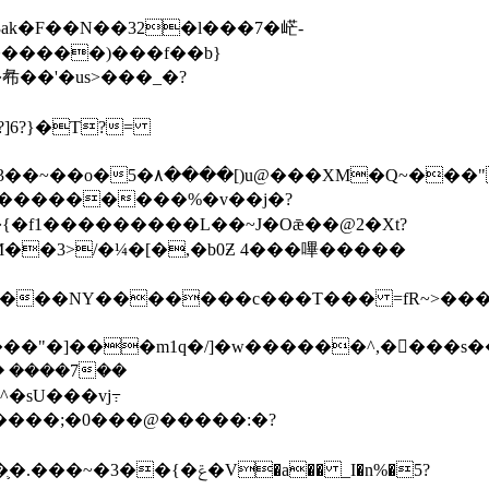
��'�us>���_�?
]6?}�T?=
{�f1���������L��~J�Oǣ��@2�Xt?
�M��3>/�¼�[�,�b0Ƶ 4���嗶�����
����NY�������c���T��� =fR~>����
� ����7��
�sU���vj߹
����;�0���@�����:�?
�a�� _I�n%�5?