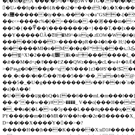
�[�M�gĂ ���:�5+Ǐ�+�łpܺ5WV�TG�.Φ�f�l�c5
�ُUޣ��fq�x��6{&��z2�=���zU�),�X�u��h��=�9�'��~O�E�'�]��h�A�����<�S3ak�F��N��32�l���7�㟐-
�x޴������iy��nۦ���>c�a"GSl�-[�S\�ψ�2�| ͼy6���;����5$�j�y��S����������)���f��b}
��ϵ<+����c%�[�+��6u�-��涁���m�<�
��O�{��߾��'(�������)�=}���T,��[x�����aBO/
��Y�����ŪÀ�ꠐ8�M9^�/eq�.rEOW�W�#
�����I���O>�����pR��4�h�� H;\]�
�i�����MI�n�M�t�g�F*q���s,:3ڪ\������Dg'ϾnY8a�Z��;g�vJ<zpb[���S3��~��o�5�٨����[)u@���XM�Q~���"�����O�z8�>�
��뷫^X!�2���׾]4 (�k�n�������ξ_���&ko�Z{�闕��z9�F�I����"���������һ���������%�v��j�?
�ǣ��M�d=ɻ�/f���f:Z��QWz��ԣ�cL�w4+�
>�P\ԣg�0���g�=\q �N���}z3�l#S'��!
��ˏ�c��/�t�/߫G��?fi��5�
�^��_ܡo�b�@���U?
���5�_�U�g���������v��F��r�`n�
�a]�A��!
�U����שԭ�bQ�k{��6���mL�m���l��]9�٫y.=c�h�^�5��õ��,�s�÷E]�����ME��k���чY�~��t���"�]���m1q�/]�w������^,�򽝀���s���kq�W
��-�"��w��)/#>����_ V��o[���0I��
�_��a�[�L�>u�5y���L���#q����ϗ���
PY���j��m�H�MR�W��Ͱe�r�2e�B�����X_�0a
D=��l��X����ͨY���>�?
�����H��|b���K�����X:uD1#������_�gY��