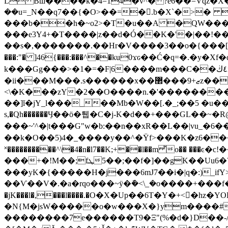
L Bш����k�4=14�v^� ?e6��=Vqz�X�^� ��_�=�зh���
��u=_N��q7��{�O>��=�.b�X`�>�
���b��h�~o2>�T�u��A �QW����
���e3Y4+�T����|z��d�Ó��K�'�|��!��<�G�HLg�Y
��s�,�������.��Hr�V����3��o�{���[�3M
���:"� ]46{���:���^��ku0ϫԍ��Ć�q=
k���Gg���>�1�=�F|6����m���C��٤ڬi��v�b�����W:��^�����棃�je��� � �?o0_�2��.�~��`-}
�ii���M���.s������x��ޒ+9���޲z�����x�Tr��<~�D�[f]�]�[��=�M�w����C�7=
<\�K���zY�2��O����n.�'��������,�
��]ĭ�jY_l���_��Mb�W��[.�_;��5 �u
s,�Qh������Ӌ��ӧ�퉵�C�j-K�d��+���GL��~�R
���~'^�|t���G"w�b:��n��xR��L��|vu_�6��
��k�O��5)4�_����y��^�Ϋf>���K�z6����S�i
˟����������^\�4�n�l7��K;+��l��m ͛o�� ���ͼ�c!����aoڛ�j���qC���a�i}7��~<�������xe�
���+�!M��;fܛ��5;��f�]��gK��Uu6�7ޛ� ?�e���{��vbM{uo�;��9�$�W�:�~<>��T�k���"���7[�����uox��D��+̣ÝHU��g�勣
���yK�{�����H�j���6mJ7��i�|q�:)_if
��Ѵ��V�.�a�rqo���~ӱ�ܽ�<\_�o����+���f�9Y�w��q���G��rvE
�jK���l�,���l����.�О�X�Up��6T�Y�+<�hz
�N{M�jsW�����o�w���X�}ym����#�ٹX�2�}T����O9��4�)�*���2�=�m�w�;�p�nL?�Ay8=�
��������7e������T9�Ξ"(%�d�}D��-/