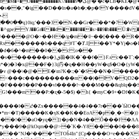
\?����گ�9@�'�c�LB�KE�@�^����Qz�&�|"-
�s��,"�ig��D��ln�a�h�;�p�!
Y����dV�yr�3�
�-
�0��q}0iq;'���3�N.��Gr���*�7�W(
/^gpe)YJ��Gr�I��d����8���s>��9�b���Ȕ:�v
����@O�>��H�/g�m�\I~��[��� �R��b
�)Rx������b���q#T`�Ⱦ.I]��Y*�Yj�
��d�6�^�m��0��c;o��
.sc��T`;�"�>�,,y����tǆ?
IGHu*�)�3�x@��F�}3@̿y�q��H��yW�q$�O�{
sHz�<���c����������m��|�IV�QD2�K
����F���9��P���vl����!~���M���&qblq��
�-5�$) �h{ �myC�9+�Df�K�׸����al"�B[K~ p��8h�W�Ec�J��
�D#VF���o�[y�9%پ�%Ma�|
Ҍ�*m<�T)�����K�ӽK��K��EoA�p�˱�<�)
�!��aO�yq�]}�p�N�4�� Ő���F�AAk�
v*y���9�@kOqm��@>�`K�-Y8����0���
i���"NJ�²���*TOĥ4In":[Cp����O=e���