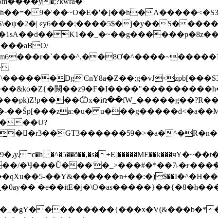
m����ӯ�;?kwra�
1sA��d��K1��_�~��g������p�8z��㣇
�|m6���r�`���^,��8Ơ�^����~��
���?
�
0Ǽ���pk)Z!p����Ѿx�iռ��fW_�����g��?R��
$ʭ��-��Śp[���za:�u� u���g�����d<�a�
̲��r3��GT3������59�>�a�^�R�n
x��/�Ӌ���Ǔ���'�_>���#�*��7˫�ғ���ܴ
qXu��5-��Y&������n+��:�)$��I�^�H��^
y�� �e��itE�j�\O�as�����}��{�8�h��
�������{���x�V(&���b�*�֛�.���~�3��{�ݝ�V