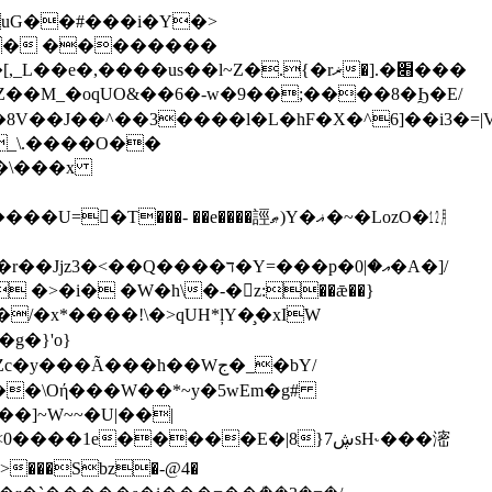
�?� ��������
����us��l~Z�.{�rޜ�].�׋���
_\.����O��
 ��e����誙ޠ)Y�ޣ�~�LozO�㋋
��ד�Y=���p�އ�|0�A�]/
 �>�i� �W�h\�-�󦙊z:��ǣ��}
�Ã���h��Wج�_�bY/
�]~W~~�U|��|
�����E�|8}ڜ7sH˞���滵
��>���Sbz�-@4�