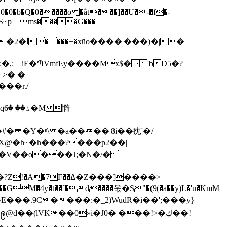
Q�0�����o �ؖat���]��U�-�f�-
%:ɆS~p ms����G���
,: iE�ՊVmfĿy����Mx$�'bD5�?
>� �
憜
X@�h~�h���?���p2��|