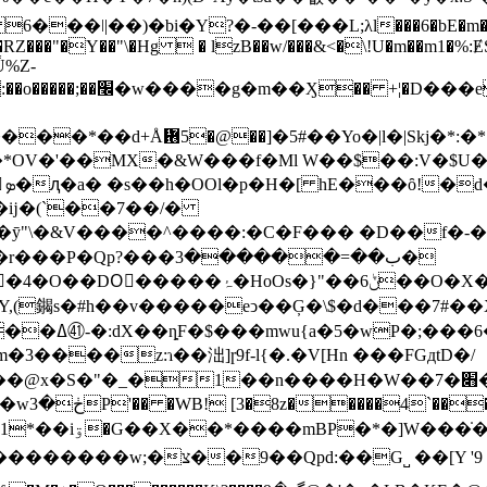
�ǀ|��)�bi�Y?�-��[���L;λl���6�bE�m�0�0�b�
p�RZ���"�Y��"\�Hg  � lzB��w/���&<�\!U�m��m1�
Ǚ%Z-
*��d+Å᜖5�@��]�5#��Yo�|l�|Skj�*:�*:�
*OV�'�
�MX�&W���f�Ml W��$��:V�$U� 
�ĳ�(`��7��/�
V����^����:�C�F��� �D��f�-�qۮ�� �6�M
�ب��=������3�
��O�X�#� �Y�ʶ\ �a����|8i��㽸'�/
,(䥟s�#h��v�����eͻ��Ģ�\$�d���7#��
��J;�N�/�
����z:ɿ��泏]ɼ9f-l{�.�V[Hn ���FGдtD�/
1��n����H�W��7�׋�?Z!�A�7F��ߡ�Z���]����>
L�'u�KmM
WudR�i��';���y}
d��(lVK��0»i�J0� ���!>�ڮ��!