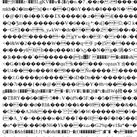
��H���z<��BLgKV��w�-[�ฦ�o.�7 ,��z�-I�
mkh�2�lm�x[�v+��Q�hY��&�8���N�^�7#�a�ڵ�6h��mP���v;��m��*��^�%o�����7��Θ�C��A�W�
{�@�F(�4��X��߁X����[�.z��4[�����5NMk�cGM�>�Զ������i���ln�&r0����p���I3%'.��۳�����J�*�k&�M�]W3�-۶Z[#��5޶�V��q��w1�Z����"rg}
�Q�Ʒm��.����e��V�6��zݝ*:�a[]�􀍾;� k�߶6����-����%R�U���Ӄ�[\p>����T����v� ����dr�ڀ�2�uX�4�]��#�5}
�~G[��vs_yޠkW=�de����2�i��v�Z8�S��z�P�Y^"�4���`���XI��F�UCk+Q���Rɝ���.-a���!
����f�����+�;gYw�x�E^�e�l�./��s�
<�l&W�2�����W����q=F p�||5����xY_���B4�
�t���y66|b��q���h1�'ͱڻ��N�g�/渦�S=C�k ���r6���Sl�y7��'_=ܵ�^��t�c)}�<�䫝��ϛ�p�����糳�r�)Ka�{�|
�]k��r��ٴ�������j[n׺F ����J^�o���s&N�x����Yř(Tܳ�ٳ��j�L���F���fq58)8��b|
<�G�h�������qu'k�����>opzaxY߃j��r x�����4�?�~�_~=?���������r���_������G}�l���W_]?��3��i�
�U4���n���R�8���Ňo����.\����*��~
��؉G����p6�����oD�Dn��^����fq���
�f�7r���{�ē�@����6s�Ƴ�#h=t����nXY��0d�Sǈv=�_ܟΦ�ų�R�h�'.H��=�'ڨ�R{��8�
g���dv1����qbt��H�*J�>�UtV�U�t�Qh�*c�uBWɸ䅪��
�TBRY��6�۾��5>�0V�(d%�5F;�+�5�F��;�R��#�4�������K�1I�*���"��%��`]� D�Lc�}�Z��VRI+l��M
i����:�d�RѨ���3��k��69(����&�6ݷU������}Х����!���JMۺ�t�*�й�X�\�~�+C2B�Jj���)�΄���R.�(����F���`-
�C��A26&����` �5�W:�����J(�5�
i�A_Y�<��j��w�kJ'��T��H[��F�8�5��
�o*�\�:��0�N6�Yk���xٹ�G2%p�v1$a*�=���U(m3�L)ؾ����Ǝ3Q��F�<i�c�����J龩��lC4�=)�\B�Q8�I�RH&�S%=�/�R�� ��
Q�Tic�&b$���2J:J{%�6&8�;��D~�(O������")�"�ۤ �y�