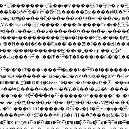
��X�ĉxWe�)~�EIL�����Eeo����r#Ų/
kg�����ꮏ̬������w��w>���?�y39�[,_L��e�,
3���y����������n�Q���Sv�\�t�d|q9
On��ٴ���쬞�?����z|1��\�\���x
֛��fr���l���������c�_��x:j~��op?
�_��[P��T�R���r��8i�[�L�����U=񱮒�T���-
xT���<����g��l>�O�l�������r��Jjz3�<��Q��
G����� �^zso�y�3/�W�)0xʅ��pR/�/{k
��z����O�Ӌ�⋙x<^6��O�x!F��xڌ*�天 J��/n�/�x*����!\�>qUH*ļY�̧�xIW
Ͻ��`^Ջ���d������5x*�����^.�u�Zc�y��
'F=���CuUO����z�b9.�v�}3� Y>�q�\��
6 $F���fS�{~Ή!��7���ԓqM�/泛k<0����1e
q��ű��X|�%Q5i���b����`,�?����w�.t[���