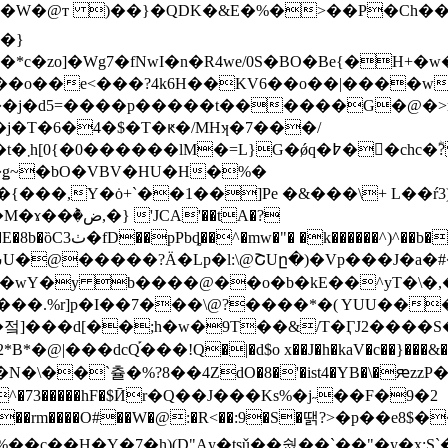
�}
zo]�Wg7�fNwI�n�R4we/0S�BO�Be{�H+�
������G�@�>ь�TN�O�ݰ��kVU��N�t֚�O�*v� %ݧl�M�m�.շ��|)
hc�ؓ?
�ǥ~�bO�VBV�HU�H�%�
�{���,Y
�ȯ+`��1��]Pe �&���\+ L��ŕ3)
'��tA�?
������^)^��b�
&I�wY�y b����@��o�b�kE��^yT�\�,
.%r]p�I��7���\@?����*�( YUU����
�fO�젘]���d[��;h�w�9T��&/T�ӶJ2���
@|���dcQ֡���!Q�|�d$o x��J�h�kaV�c��}���&��G
�kE��U��J����$v���4vKݰx$M��G�`�� �$س�N�\��`츌�%?8��4ZdO�8�
'�ist4�YB�\�ԙzz
>}�^�73�����hF�$Ӣr�Q��J���Ks%�j˶��F�9�2