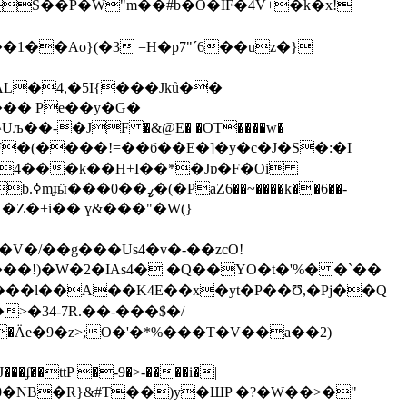
qS��P�W"m��#b�O�IF�4V+�k�x!
��Ao}(�3 =H�p7"´6��uz�}
AL�4,�5I{���Jků��
��� Pe��y�G�
P]F�(����!=��б��E�]�y�c�J�S�:�I
�4���k��H+I��*�Jɒ�F�Oi
�6��-
�/��g���Us4�v�-��zcO!
�!)�W�2�IAs4� �Q��YO�t�'%� �`��
>�34-7R.��-���$�/
��ttP �-9�>-����i�|