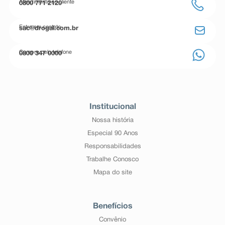
Atendimento ao cliente
0800 771 2120
Entre em contato
sac@drogal.com.br
Compre pelo telefone
0800 347 0000
Institucional
Nossa história
Especial 90 Anos
Responsabilidades
Trabalhe Conosco
Mapa do site
Benefícios
Convênio