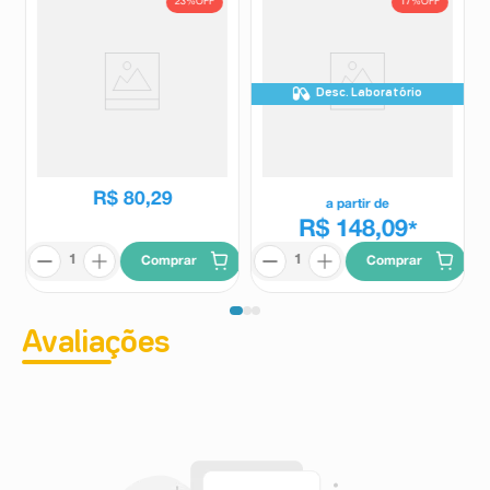
23%
OFF
17%
OFF
Desc. Laboratório
Creme Hidratante Facial
Loção Hidratante Hydraporin
Epidrat Calm 40ml
AI Reparadora 450ml
Mantecorp Skincare
Hydraporin
R$
104
,
39
R$
80
,
29
a partir de
R$ 148,09
*
Comprar
Comprar
Avaliações