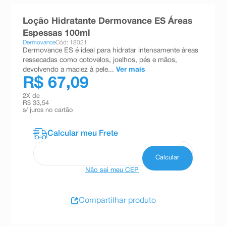
8
º
teste gravidez
Loção Hidratante Dermovance ES Áreas
9
º
esmalte
Espessas 100ml
Dermovance
Cód: 18021
10
º
absorvente
Dermovance ES é ideal para hidratar intensamente áreas
ressecadas como cotovelos, joelhos, pés e mãos,
devolvendo a maciez à pele...
Ver mais
R$ 67,09
2
X de
R$ 33,54
s/ juros no cartão
Não sei meu CEP
Compartilhar produto