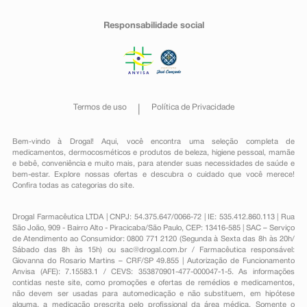
Responsabilidade social
Termos de uso
Política de Privacidade
Bem-vindo à Drogal! Aqui, você encontra uma seleção completa de
medicamentos
,
dermocosméticos e produtos de beleza
,
higiene pessoal
,
mamãe
e bebê
,
conveniência
e muito mais, para atender suas necessidades de saúde e
bem-estar. Explore nossas ofertas e descubra o cuidado que você merece!
Confira todas as categorias do site.
Drogal Farmacêutica LTDA | CNPJ: 54.375.647/0066-72 | IE: 535.412.860.113 | Rua
São João, 909 - Bairro Alto - Piracicaba/São Paulo, CEP: 13416-585 | SAC – Serviço
de Atendimento ao Consumidor: 0800 771 2120 (Segunda à Sexta das 8h às 20h/
Sábado das 8h às 15h) ou
sac@drogal.com.br
/ Farmacêutica responsável:
Giovanna do Rosario Martins – CRF/SP 49.855 | Autorização de Funcionamento
Anvisa (AFE): 7.15583.1 / CEVS: 353870901-477-000047-1-5. As informações
contidas neste site, como promoções e ofertas de remédios e medicamentos,
não devem ser usadas para automedicação e não substituem, em hipótese
alguma, a medicação prescrita pelo profissional da área médica. Somente o