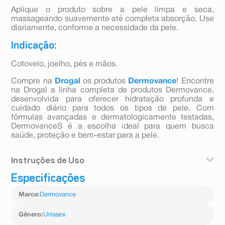
Aplique o produto sobre a pele limpa e seca,
massageando suavemente até completa absorção. Use
diariamente, conforme a necessidade da pele.
Indicação:
Cotovelo, joelho, pés e mãos.
Compre na
Drogal
os produtos
Dermovance
! Encontre
na Drogal a linha completa de produtos Dermovance,
desenvolvida para oferecer hidratação profunda e
cuidado diário para todos os tipos de pele. Com
fórmulas avançadas e dermatologicamente testadas,
DermovanceS é a escolha ideal para quem busca
saúde, proteção e bem-estar para a pele.
Instruções de Uso
Especificações
Aplique o produto sobre a pele limpa e seca,
massageando suavemente até completa absorção. Use
Marca
:
Dermovance
diariamente, conforme a necessidade da pele.
Gênero
:
Unissex