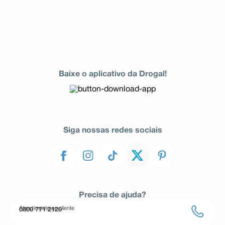
Baixe o aplicativo da Drogal!
Siga nossas redes sociais
Precisa de ajuda?
Atendimento ao cliente
0800 771 2120