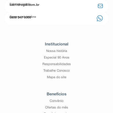
Entre em contato
sac@drogal.com.br
Compre pelo telefone
0800 347 0000
Institucional
Nossa história
Especial 90 Anos
Responsabilidades
Trabalhe Conosco
Mapa do site
Benefícios
Convênio
Ofertas do mês