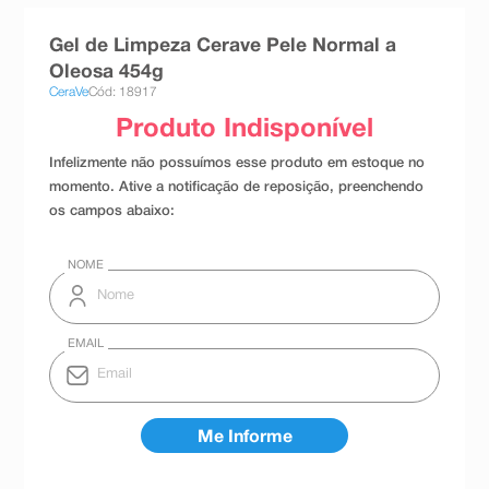
8
º
teste gravidez
Gel de Limpeza Cerave Pele Normal a
9
º
esmalte
Oleosa 454g
CeraVe
Cód: 18917
10
º
absorvente