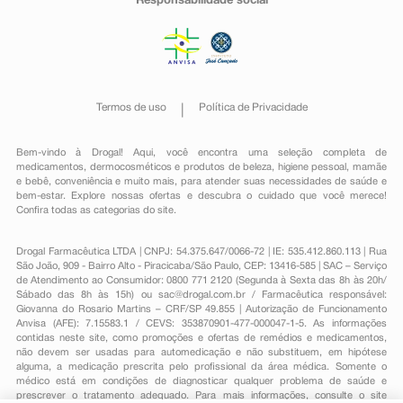
Responsabilidade social
Termos de uso
Política de Privacidade
Bem-vindo à Drogal! Aqui, você encontra uma seleção completa de
medicamentos
,
dermocosméticos e produtos de beleza
,
higiene pessoal
,
mamãe
e bebê
,
conveniência
e muito mais, para atender suas necessidades de saúde e
bem-estar. Explore nossas ofertas e descubra o cuidado que você merece!
Confira todas as categorias do site.
Drogal Farmacêutica LTDA | CNPJ: 54.375.647/0066-72 | IE: 535.412.860.113 | Rua
São João, 909 - Bairro Alto - Piracicaba/São Paulo, CEP: 13416-585 | SAC – Serviço
de Atendimento ao Consumidor: 0800 771 2120 (Segunda à Sexta das 8h às 20h/
Sábado das 8h às 15h) ou
sac@drogal.com.br
/ Farmacêutica responsável:
Giovanna do Rosario Martins – CRF/SP 49.855 | Autorização de Funcionamento
Anvisa (AFE): 7.15583.1 / CEVS: 353870901-477-000047-1-5. As informações
contidas neste site, como promoções e ofertas de remédios e medicamentos,
não devem ser usadas para automedicação e não substituem, em hipótese
alguma, a medicação prescrita pelo profissional da área médica. Somente o
médico está em condições de diagnosticar qualquer problema de saúde e
prescrever o tratamento adequado. Para mais informações, consulte o site