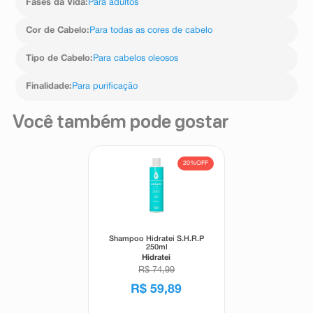
Fases da Vida
:
Para adultos
Cor de Cabelo
:
Para todas as cores de cabelo
Tipo de Cabelo
:
Para cabelos oleosos
Finalidade
:
Para purificação
Você também pode gostar
20%
OFF
Shampoo Hidratei S.H.R.P
250ml
Hidratei
R$
74
,
99
R$
59
,
89