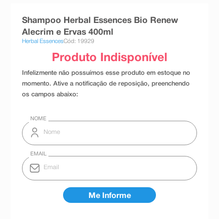
8
º
teste gravidez
Shampoo Herbal Essences Bio Renew
9
º
esmalte
Alecrim e Ervas 400ml
Herbal Essences
Cód: 19929
10
º
absorvente