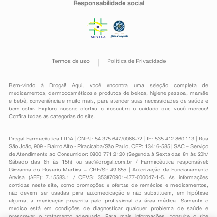
Responsabilidade social
Termos de uso
Política de Privacidade
Bem-vindo à Drogal! Aqui, você encontra uma seleção completa de
medicamentos
,
dermocosméticos e produtos de beleza
,
higiene pessoal
,
mamãe
e bebê
,
conveniência
e muito mais, para atender suas necessidades de saúde e
bem-estar. Explore nossas ofertas e descubra o cuidado que você merece!
Confira todas as categorias do site.
Drogal Farmacêutica LTDA | CNPJ: 54.375.647/0066-72 | IE: 535.412.860.113 | Rua
São João, 909 - Bairro Alto - Piracicaba/São Paulo, CEP: 13416-585 | SAC – Serviço
de Atendimento ao Consumidor: 0800 771 2120 (Segunda à Sexta das 8h às 20h/
Sábado das 8h às 15h) ou
sac@drogal.com.br
/ Farmacêutica responsável:
Giovanna do Rosario Martins – CRF/SP 49.855 | Autorização de Funcionamento
Anvisa (AFE): 7.15583.1 / CEVS: 353870901-477-000047-1-5. As informações
contidas neste site, como promoções e ofertas de remédios e medicamentos,
não devem ser usadas para automedicação e não substituem, em hipótese
alguma, a medicação prescrita pelo profissional da área médica. Somente o
médico está em condições de diagnosticar qualquer problema de saúde e
prescrever o tratamento adequado. Para mais informações, consulte o site