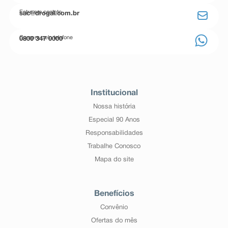
Entre em contato
sac@drogal.com.br
Compre pelo telefone
0800 347 0000
Institucional
Nossa história
Especial 90 Anos
Responsabilidades
Trabalhe Conosco
Mapa do site
Benefícios
Convênio
Ofertas do mês