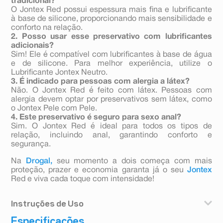
tradicional?
O Jontex Red possui espessura mais fina e lubrificante
à base de silicone, proporcionando mais sensibilidade e
conforto na relação.
2. Posso usar esse preservativo com lubrificantes
adicionais?
Sim! Ele é compatível com lubrificantes à base de água
e de silicone. Para melhor experiência, utilize o
Lubrificante Jontex Neutro.
3. É indicado para pessoas com alergia a látex?
Não. O Jontex Red é feito com látex. Pessoas com
alergia devem optar por preservativos sem látex, como
o Jontex Pele com Pele.
4. Este preservativo é seguro para sexo anal?
Sim. O Jontex Red é ideal para todos os tipos de
relação, incluindo anal, garantindo conforto e
segurança.
Na
Drogal,
seu momento a dois começa com mais
proteção, prazer e economia garanta já o seu
Jontex
Red e viva cada toque com intensidade!
Instruções de Uso
Especificações
O envelope que contém o preservativo deve ser aberto