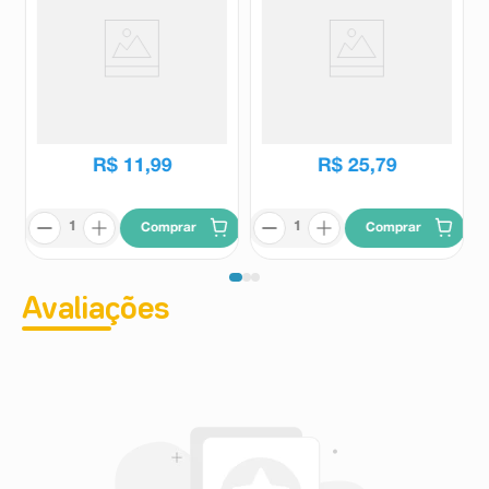
Preservativo Prudence Cores e
Preservativo Camisinha Jontex
Sabores Mix 8 Unidades
Lubrificado XL 6 Unidades
Prudence
Jontex
R$
15
,
19
R$
11
,
99
R$
25
,
79
Comprar
Comprar
Avaliações