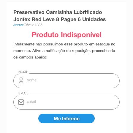
8
º
teste gravidez
Preservativo Camisinha Lubrificado
9
º
esmalte
Jontex Red Leve 8 Pague 6 Unidades
Jontex
Cód: 21285
10
º
absorvente