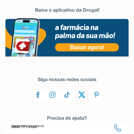
Baixe o aplicativo da Drogal!
Siga nossas redes sociais
Precisa de ajuda?
Atendimento ao cliente
0800 771 2120