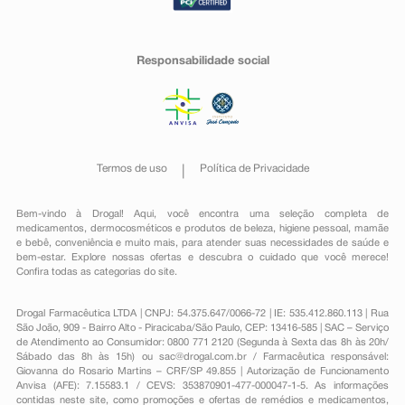
Responsabilidade social
Termos de uso
Política de Privacidade
Bem-vindo à Drogal! Aqui, você encontra uma seleção completa de
medicamentos
,
dermocosméticos e produtos de beleza
,
higiene pessoal
,
mamãe
e bebê
,
conveniência
e muito mais, para atender suas necessidades de saúde e
bem-estar. Explore nossas ofertas e descubra o cuidado que você merece!
Confira todas as categorias do site.
Drogal Farmacêutica LTDA | CNPJ: 54.375.647/0066-72 | IE: 535.412.860.113 | Rua
São João, 909 - Bairro Alto - Piracicaba/São Paulo, CEP: 13416-585 | SAC – Serviço
de Atendimento ao Consumidor: 0800 771 2120 (Segunda à Sexta das 8h às 20h/
Sábado das 8h às 15h) ou
sac@drogal.com.br
/ Farmacêutica responsável:
Giovanna do Rosario Martins – CRF/SP 49.855 | Autorização de Funcionamento
Anvisa (AFE): 7.15583.1 / CEVS: 353870901-477-000047-1-5. As informações
contidas neste site, como promoções e ofertas de remédios e medicamentos,