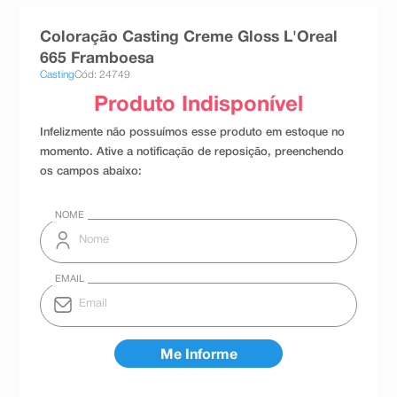
8
º
absorvente
Coloração Casting Creme Gloss L'Oreal
9
º
teste gravidez
665 Framboesa
Casting
Cód: 24749
10
º
esmalte