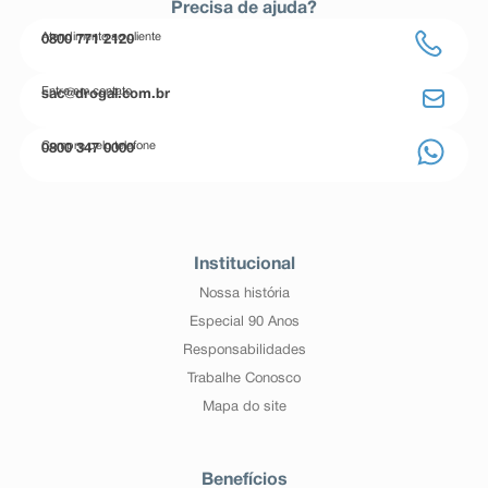
Precisa de ajuda?
Atendimento ao cliente
0800 771 2120
Entre em contato
sac@drogal.com.br
Compre pelo telefone
0800 347 0000
Institucional
Nossa história
Especial 90 Anos
Responsabilidades
Trabalhe Conosco
Mapa do site
Benefícios