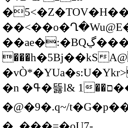
�5<�Z�TOV�H��.M
��<��o�Ղ�Wu@E
��ae�:�BQڲ���a�n2����&���Q��u��j�l���x�jz~=O�a}
���h�5Bj��kSA
�vÒ*�YUa�s:U�Ykr>
�n �ߟ�뜷l& 1��ם����Y�ǻ�
�@�9�.q~/t�G�p�
�_���=�oU7-