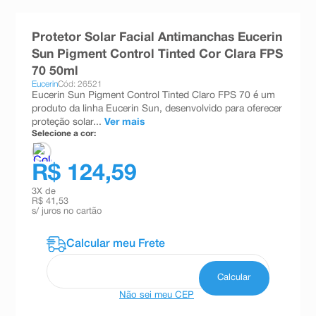
8
º
teste gravidez
Protetor Solar Facial Antimanchas Eucerin
9
º
esmalte
Sun Pigment Control Tinted Cor Clara FPS
10
º
absorvente
70 50ml
Eucerin
Cód: 26521
Eucerin Sun Pigment Control Tinted Claro FPS 70 é um
produto da linha Eucerin Sun, desenvolvido para oferecer
proteção solar...
Ver mais
Selecione a cor:
R$ 124,59
3
X de
R$ 41,53
s/ juros no cartão
Não sei meu CEP