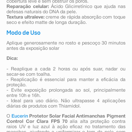
cobertura leve e sem obstruir os poros.
Reparação celular:
Ácido Glicirretínico que ajuda nas
defesas naturais do DNA da pele.
Textura ultraleve:
creme de rápida absorção com toque
seco e efeito matte de longa duração.
Modo de Uso
Aplique generosamente no rosto e pescoço 30 minutos
antes da exposição solar
Dica:
- Reaplique a cada 2 horas ou após suar, nadar ou
secar-se com toalha.
- Reaplicação é essencial para manter a eficácia da
proteção.
- Evite exposição prolongada ao sol, principalmente
entre 10h e 16h.
- Ideal para uso diário. Não ultrapasse 4 aplicações
diárias de produtos com Thiamidol.
O
Eucerin
Protetor Solar Facial Antimanchas Pigment
Control Cor Clara FPS 70
alia alta proteção contra
raios UV e luz azul à ação eficaz no tratamento das