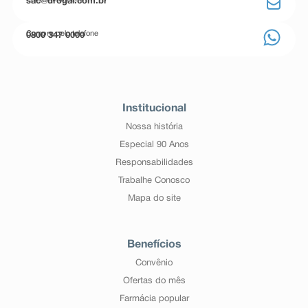
sac@drogal.com.br
Compre pelo telefone
0800 347 0000
Institucional
Nossa história
Especial 90 Anos
Responsabilidades
Trabalhe Conosco
Mapa do site
Benefícios
Convênio
Ofertas do mês
Farmácia popular