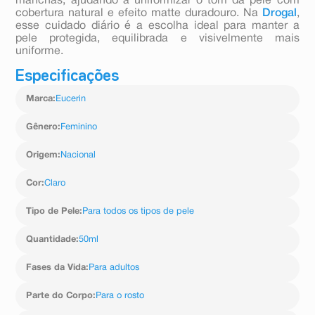
manchas, ajudando a uniformizar o tom da pele com
cobertura natural e efeito matte duradouro. Na
Drogal
,
esse cuidado diário é a escolha ideal para manter a
pele protegida, equilibrada e visivelmente mais
uniforme.
Especificações
Marca
:
Eucerin
Gênero
:
Feminino
Origem
:
Nacional
Cor
:
Claro
Tipo de Pele
:
Para todos os tipos de pele
Quantidade
:
50ml
Fases da Vida
:
Para adultos
Parte do Corpo
:
Para o rosto