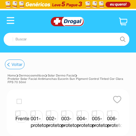
Buscar
TERMOS MAIS BUSCADOS
Voltar
1
º
fralda
Dermocosméticos
Solar Dermo Facial
2
º
pampers confort sec max
Protetor Solar Facial Antimanchas Eucerin Sun Pigment Control Tinted Cor Clara
FPS 70 50ml
3
º
dipirona
4
º
lenço umedecido
5
º
tadalafila
6
º
desodorante
7
º
minoxidil