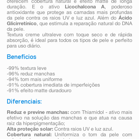
oferecem cobertura natural e efeito matte de longa
duração. E o ativo
Licochalcona A
, poderoso
antioxidante que protege as camadas mais profundas
da pele contra os raios UV e luz azul. Além do
Ácido
Glicirretínico
, que estimula a reparação natural do DNA
da pele.
Textura creme ultraleve com toque seco e de rápida
absorção, é ideal para todos os tipos de pele e perfeito
para uso diário.
Benefícios
-99% textura leve
-96% reduz manchas
-94% tom mais uniforme
-91% cobertura imediata de imperfeições
-91% efeito matte duradouro
Diferenciais:
Reduz e previne manchas:
com Thiamidol - ativo mais
efetivo na solução das manchas e que atua na causa
raiz da hiperpigmentação;
Alta proteção solar:
Contra raios UV e luz azul.
Cobertura natural:
Uniformiza o tom da pele com