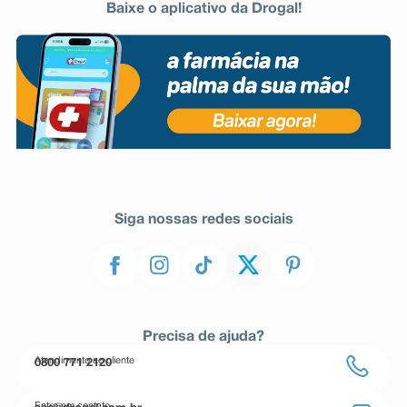
Baixe o aplicativo da Drogal!
Siga nossas redes sociais
Precisa de ajuda?
Atendimento ao cliente
0800 771 2120
Entre em contato