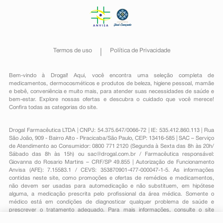
Termos de uso
Política de Privacidade
Bem-vindo à Drogal! Aqui, você encontra uma seleção completa de
medicamentos
,
dermocosméticos e produtos de beleza
,
higiene pessoal
,
mamãe
e bebê
,
conveniência
e muito mais, para atender suas necessidades de saúde e
bem-estar. Explore nossas ofertas e descubra o cuidado que você merece!
Confira todas as categorias do site.
Drogal Farmacêutica LTDA | CNPJ: 54.375.647/0066-72 | IE: 535.412.860.113 | Rua
São João, 909 - Bairro Alto - Piracicaba/São Paulo, CEP: 13416-585 | SAC – Serviço
de Atendimento ao Consumidor: 0800 771 2120 (Segunda à Sexta das 8h às 20h/
Sábado das 8h às 15h) ou
sac@drogal.com.br
/ Farmacêutica responsável:
Giovanna do Rosario Martins – CRF/SP 49.855 | Autorização de Funcionamento
Anvisa (AFE): 7.15583.1 / CEVS: 353870901-477-000047-1-5. As informações
contidas neste site, como promoções e ofertas de remédios e medicamentos,
não devem ser usadas para automedicação e não substituem, em hipótese
alguma, a medicação prescrita pelo profissional da área médica. Somente o
médico está em condições de diagnosticar qualquer problema de saúde e
prescrever o tratamento adequado. Para mais informações, consulte o site
Anvisa. As fotos contidas em nosso site são meramente ilustrativas. Promoções e