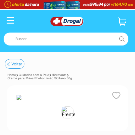
Buscar
TERMOS MAIS BUSCADOS
Voltar
1
º
fralda
Cuidados com a Pele
Hidratante
2
º
dipirona
Creme para Mãos Phebo Limão Siciliano 50g
3
º
lenço umedecido
4
º
tadalafila
5
º
minoxidil
6
º
desodorante
7
º
esmalte