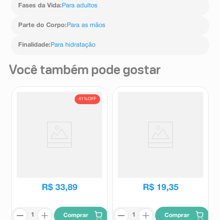
Fases da Vida
:
Para adultos
Parte do Corpo
:
Para as mãos
Finalidade
:
Para hidratação
Você também pode gostar
41%
OFF
Sérum Hidratante Corporal
Loção Desodorante Hidratante
Dove Hialurônico+ Dermo
Corporal Vasenol Nurição de
Renovador 380ml
Cacau 200ml
Dove
Vasenol
R$
57
,
39
R$
33
,
89
R$
19
,
35
Comprar
Comprar