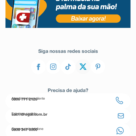
Siga nossas redes sociais
Precisa de ajuda?
Atendimento ao cliente
0800 771 2120
Entre em contato
sac@drogal.com.br
Compre pelo telefone
0800 347 0000