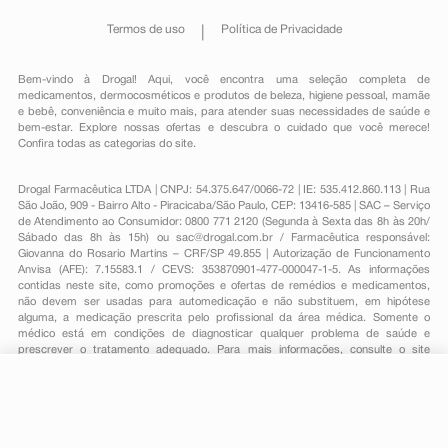
Termos de uso
Política de Privacidade
Bem-vindo à Drogal! Aqui, você encontra uma seleção completa de
medicamentos
,
dermocosméticos e produtos de beleza
,
higiene pessoal
,
mamãe
e bebê
,
conveniência
e muito mais, para atender suas necessidades de saúde e
bem-estar. Explore nossas ofertas e descubra o cuidado que você merece!
Confira todas as categorias do site.
Drogal Farmacêutica LTDA | CNPJ: 54.375.647/0066-72 | IE: 535.412.860.113 | Rua
São João, 909 - Bairro Alto - Piracicaba/São Paulo, CEP: 13416-585 | SAC – Serviço
de Atendimento ao Consumidor: 0800 771 2120 (Segunda à Sexta das 8h às 20h/
Sábado das 8h às 15h) ou
sac@drogal.com.br
/ Farmacêutica responsável:
Giovanna do Rosario Martins – CRF/SP 49.855 | Autorização de Funcionamento
Anvisa (AFE): 7.15583.1 / CEVS: 353870901-477-000047-1-5. As informações
contidas neste site, como promoções e ofertas de remédios e medicamentos,
não devem ser usadas para automedicação e não substituem, em hipótese
alguma, a medicação prescrita pelo profissional da área médica. Somente o
médico está em condições de diagnosticar qualquer problema de saúde e
prescrever o tratamento adequado. Para mais informações, consulte o site
Anvisa. As fotos contidas em nosso site são meramente ilustrativas. Promoções e
preços são válidos apenas para compras on-line, caso haja disponibilidade e
estão sujeitos a alterações no decorrer do dia. Todos os direitos reservados.
-
+
Comprar
Powered by