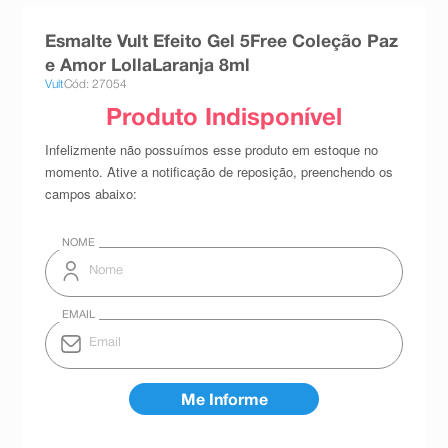
8
º
teste gravidez
Esmalte Vult Efeito Gel 5Free Coleção Paz
9
º
esmalte
e Amor LollaLaranja 8ml
Vult
Cód: 27054
10
º
absorvente