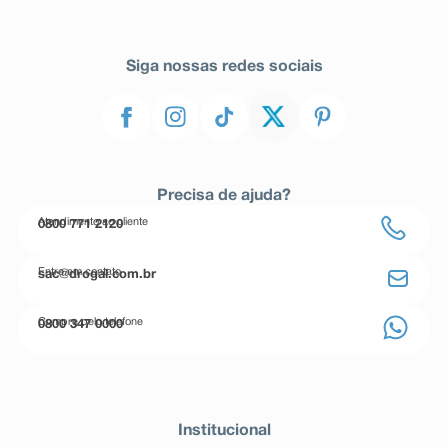
Siga nossas redes sociais
Precisa de ajuda?
Atendimento ao cliente
0800 771 2120
Entre em contato
sac@drogal.com.br
Compre pelo telefone
0800 347 0000
Institucional