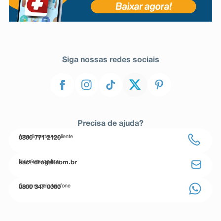
Siga nossas redes sociais
Precisa de ajuda?
Atendimento ao cliente
0800 771 2120
Entre em contato
sac@drogal.com.br
Compre pelo telefone
0800 347 0000