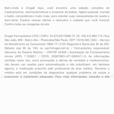
Bem-vindo à Drogal! Aqui, você encontra uma seleção completa de
medicamentos
,
dermocosméticos e produtos de beleza
,
higiene pessoal
,
mamãe
e bebê
,
conveniência
e muito mais, para atender suas necessidades de saúde e
bem-estar. Explore nossas ofertas e descubra o cuidado que você merece!
Confira todas as categorias do site.
Drogal Farmacêutica LTDA | CNPJ: 54.375.647/0066-72 | IE: 535.412.860.113 | Rua
São João, 909 - Bairro Alto - Piracicaba/São Paulo, CEP: 13416-585 | SAC – Serviço
de Atendimento ao Consumidor: 0800 771 2120 (Segunda à Sexta das 8h às 20h/
Sábado das 8h às 15h) ou
sac@drogal.com.br
/ Farmacêutica responsável:
Giovanna do Rosario Martins – CRF/SP 49.855 | Autorização de Funcionamento
Anvisa (AFE): 7.15583.1 / CEVS: 353870901-477-000047-1-5. As informações
contidas neste site, como promoções e ofertas de remédios e medicamentos,
não devem ser usadas para automedicação e não substituem, em hipótese
alguma, a medicação prescrita pelo profissional da área médica. Somente o
médico está em condições de diagnosticar qualquer problema de saúde e
prescrever o tratamento adequado. Para mais informações, consulte o site
Anvisa. As fotos contidas em nosso site são meramente ilustrativas. Promoções e
preços são válidos apenas para compras on-line, caso haja disponibilidade e
R$ 54,61
estão sujeitos a alterações no decorrer do dia. Todos os direitos reservados.
-
+
R$ 32,90
Comprar
Em
1
x
R$ 32,90
Powered by