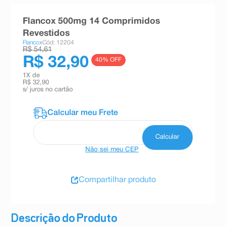
8
º
absorvente
Flancox 500mg 14 Comprimidos
9
º
teste gravidez
Revestidos
Flancox
Cód: 12204
10
º
esmalte
R$ 54,61
R$ 32,90
40
% OFF
1
X de
R$ 32,90
s/ juros no cartão
Não sei meu CEP
Compartilhar produto
Descrição do Produto