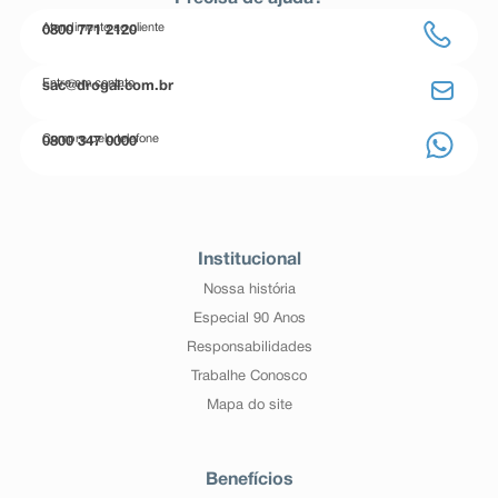
Atendimento ao cliente
0800 771 2120
Entre em contato
sac@drogal.com.br
Compre pelo telefone
0800 347 0000
Institucional
Nossa história
Especial 90 Anos
Responsabilidades
Trabalhe Conosco
Mapa do site
Benefícios