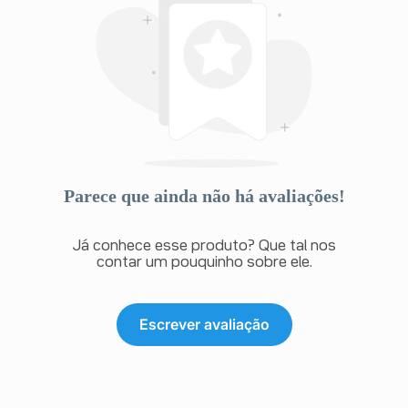
Se alguma dessas condições afetar você gravemente,
fale com o seu médico.
Outras reações adversas:
Alguns pacientes apresentaram as seguintes reações
adversas enquanto tomavam Galvus Met e insulina:
Reações adversas comuns (ocorrem entre 1% e 10% dos
pacientes que utilizam este medicamento)
- Comum: dor de cabeça, calafrios, náusea, azia,
diminuição da glicose no sangue
Reações adversas incomuns (ocorrem entre 0,1% e 1% dos
Parece que ainda não há avaliações!
pacientes que utilizam este medicamento)
- Incomum: diarreia, flatulência.
Alguns pacientes apresentaram as seguintes reações
Já conhece esse produto? Que tal nos
adversas enquanto tomavam Galvus Met com sulfonilureia:
contar um pouquinho sobre ele.
- Comum: tontura, tremor, fraqueza, baixo nível de
glicose (açúcar) no sangue, sudorese excessiva.
Escrever avaliação
Alguns pacientes apresentaram outras reações adversas
enquanto tomavam Galvus Met sozinho ou em combinação
com outra medicação antidiabética
- Prurido, áreas de descamação da pele ou bolhas.
Se alguma dessas condições afetar você gravemente,