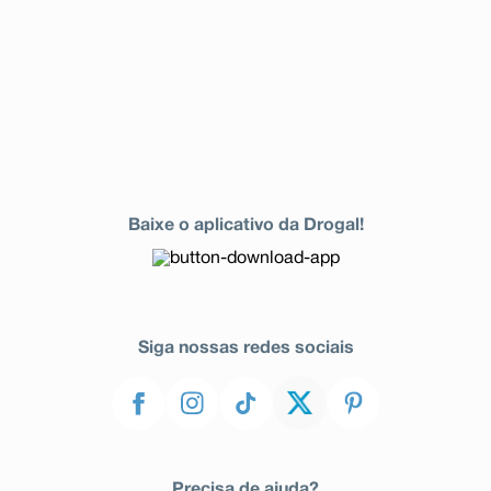
fale com o seu médico. Se você notar qualquer outra
reação adversa não mencionada nessa bula, por favor,
informe ao seu médico.
Atenção: este produto é um medicamento que
possui uma nova indicação terapêutica e, embora as
pesquisas tenham indicado eficácia e segurança
aceitáveis, mesmo que indicado e utilizado
corretamente, podem ocorrer eventos adversos
imprevisíveis ou desconhecidos. Nesse caso,
informe seu médico ou cirurgião-dentista.
Baixe o aplicativo da Drogal!
Siga nossas redes sociais
Precisa de ajuda?