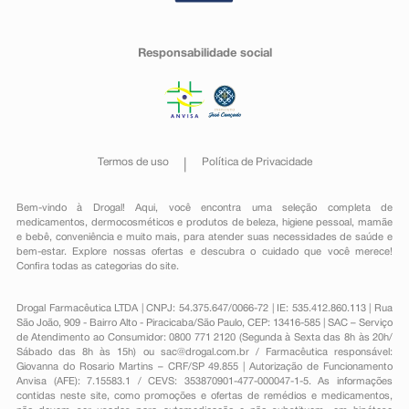
Responsabilidade social
Termos de uso
Política de Privacidade
Bem-vindo à Drogal! Aqui, você encontra uma seleção completa de
medicamentos
,
dermocosméticos e produtos de beleza
,
higiene pessoal
,
mamãe
e bebê
,
conveniência
e muito mais, para atender suas necessidades de saúde e
bem-estar. Explore nossas ofertas e descubra o cuidado que você merece!
Confira todas as categorias do site.
Drogal Farmacêutica LTDA | CNPJ: 54.375.647/0066-72 | IE: 535.412.860.113 | Rua
São João, 909 - Bairro Alto - Piracicaba/São Paulo, CEP: 13416-585 | SAC – Serviço
de Atendimento ao Consumidor: 0800 771 2120 (Segunda à Sexta das 8h às 20h/
Sábado das 8h às 15h) ou
sac@drogal.com.br
/ Farmacêutica responsável:
Giovanna do Rosario Martins – CRF/SP 49.855 | Autorização de Funcionamento
Anvisa (AFE): 7.15583.1 / CEVS: 353870901-477-000047-1-5. As informações
contidas neste site, como promoções e ofertas de remédios e medicamentos,