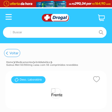
Buscar
TERMOS MAIS BUSCADOS
Voltar
1
º
fralda
Medicamentos
Antidiabético
2
º
dipirona
Galvus Met 50/850mg caixa com 56 comprimidos revestidos
3
º
lenço umedecido
Desc. Laboratório
4
º
tadalafila
5
º
minoxidil
6
º
desodorante
7
º
esmalte