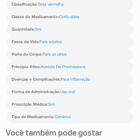
posição vertical.
Classificação
:
Tarja vermelha
Siga a orientação de seu médico, respeitando sempre
os horários, as doses e a duração do tratamento. Não
Classe do Medicamento
:
Corticoides
interrompa o tratamento sem o conhecimento do seu
médico.
Quantidade
:
5ml
Fases da Vida
:
Para adultos
Parte do Corpo
:
Para os olhos
Princípio Ativo
:
Acetato De Prednisolona
Doenças e Complicações
:
Para inflamação
Forma de Administração
:
Uso oral
Prescrição Médica
:
Sim
Tipo de Medicamento
:
Genérico
Você também pode gostar