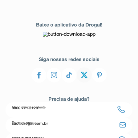
Baixe o aplicativo da Drogal!
Siga nossas redes sociais
Precisa de ajuda?
Atendimento ao cliente
0800 771 2120
Entre em contato
sac@drogal.com.br