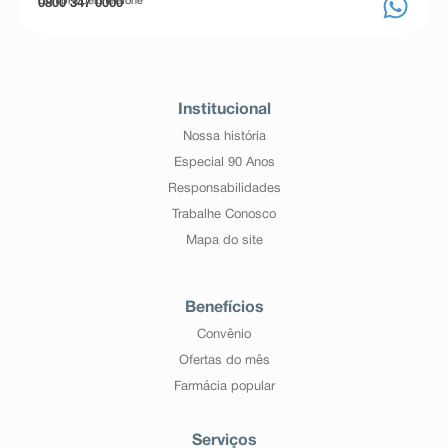
Compre pelo telefone
0800 347 0000
Institucional
Nossa história
Especial 90 Anos
Responsabilidades
Trabalhe Conosco
Mapa do site
Benefícios
Convênio
Ofertas do mês
Farmácia popular
Serviços