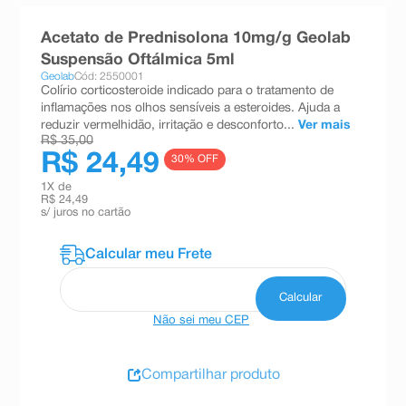
8
º
absorvente
Acetato de Prednisolona 10mg/g Geolab
9
º
teste gravidez
Suspensão Oftálmica 5ml
Geolab
Cód: 2550001
10
º
esmalte
Colírio corticosteroide indicado para o tratamento de
inflamações nos olhos sensíveis a esteroides. Ajuda a
reduzir vermelhidão, irritação e desconforto...
Ver mais
R$ 35,00
R$ 24,49
30
% OFF
1
X de
R$ 24,49
s/ juros no cartão
Não sei meu CEP
Compartilhar produto