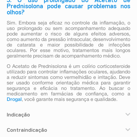
5. O uso prolongado do Acetato de
Prednisolona pode causar problemas nos
olhos?
Sim. Embora seja eficaz no controle da inflamação, o
uso prolongado ou sem acompanhamento adequado
pode aumentar o risco de alguns efeitos adversos,
como aumento da pressão intraocular, desenvolvimento
de catarata e maior possibilidade de infecções
oculares. Por esse motivo, tratamentos mais longos
geralmente precisam de acompanhamento médico.
O Acetato de Prednisolona é um colírio corticosteroide
utilizado para controlar inflamações oculares, ajudando
a reduzir sintomas como vermelhidão e irritação. Deve
ser usado conforme orientação médica para garantir
segurança e eficácia no tratamento. Ao buscar o
medicamento em farmácias de confiança, como a
Drogal
, você garante mais segurança e qualidade.
Indicação
O acetato de prednisolona é indicado no tratamento de
Contraindicação
pacientes com inflamações no olho, suscetíveis a
esteroides.