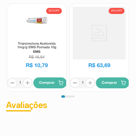
35%
OFF
20%
OFF
Triancinolona Acetonida
Topison 1mg/g Creme
1mg/g EMS Pomada 10g
Dermatológico 20g
EMS
Topison
R$
16
,
64
R$
79
,
24
R$
10
,
79
R$
63
,
69
Comprar
Comprar
Avaliações