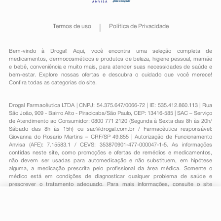
Termos de uso
Política de Privacidade
Bem-vindo à Drogal! Aqui, você encontra uma seleção completa de
medicamentos
,
dermocosméticos e produtos de beleza
,
higiene pessoal
,
mamãe
e bebê
,
conveniência
e muito mais, para atender suas necessidades de saúde e
bem-estar. Explore nossas ofertas e descubra o cuidado que você merece!
Confira todas as categorias do site.
Drogal Farmacêutica LTDA | CNPJ: 54.375.647/0066-72 | IE: 535.412.860.113 | Rua
São João, 909 - Bairro Alto - Piracicaba/São Paulo, CEP: 13416-585 | SAC – Serviço
de Atendimento ao Consumidor: 0800 771 2120 (Segunda à Sexta das 8h às 20h/
Sábado das 8h às 15h) ou
sac@drogal.com.br
/ Farmacêutica responsável:
Giovanna do Rosario Martins – CRF/SP 49.855 | Autorização de Funcionamento
Anvisa (AFE): 7.15583.1 / CEVS: 353870901-477-000047-1-5. As informações
contidas neste site, como promoções e ofertas de remédios e medicamentos,
não devem ser usadas para automedicação e não substituem, em hipótese
alguma, a medicação prescrita pelo profissional da área médica. Somente o
médico está em condições de diagnosticar qualquer problema de saúde e
prescrever o tratamento adequado. Para mais informações, consulte o site
Anvisa. As fotos contidas em nosso site são meramente ilustrativas. Promoções e
preços são válidos apenas para compras on-line, caso haja disponibilidade e
R$ 35,00
estão sujeitos a alterações no decorrer do dia. Todos os direitos reservados.
-
+
R$ 24,49
Comprar