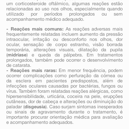
um corticosteroide oftálmico, algumas reações estão
relacionadas ao uso nos olhos, especialmente quando
utilizado por períodos prolongados ou sem
acompanhamento médico adequado.
- Reações mais comuns:
As reações adversas mais
frequentemente relatadas incluem aumento da pressão
intraocular, irritação ou desconforto nos olhos, dor
ocular, sensação de corpo estranho, visão borrada
temporária, alterações visuais, dilatação da pupila
(
midríase
) e queda da pálpebra. Em tratamentos
prolongados, também pode ocorrer o desenvolvimento
de catarata.
- Reações mais raras:
Em menor frequência, podem
ocorrer complicações como perfuração da córnea ou
da esclera em pacientes predispostos, além de
infecções oculares causadas por bactérias, fungos ou
vírus. Também foram relatadas reações alérgicas, como
hipersensibilidade, urticária, coceira na pele, erupções
cutâneas, dor de cabeça e alterações ou diminuição do
paladar (
disgeusia
). Caso surjam sintomas inesperados
ou sinais de agravamento durante o tratamento, é
importante procurar orientação médica para avaliação
e acompanhamento adequados.