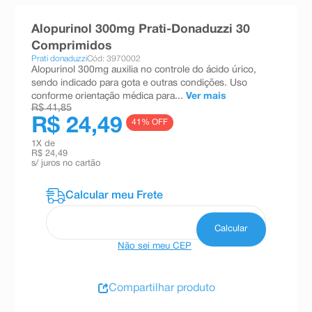
8
º
teste gravidez
Alopurinol 300mg Prati-Donaduzzi 30
9
º
absorvente
Comprimidos
Prati donaduzzi
Cód: 3970002
10
º
shampoo
Alopurinol 300mg auxilia no controle do ácido úrico,
sendo indicado para gota e outras condições. Uso
conforme orientação médica para...
Ver mais
R$ 41,85
R$ 24,49
41
% OFF
1
X de
R$ 24,49
s/ juros no cartão
Não sei meu CEP
Compartilhar produto