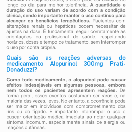
médica.
Em alguns casos, a dose pode ser dividida ao
longo do dia para melhor tolerância.
A quantidade e
duração do uso variam de acordo com a condição
clínica, sendo importante manter o uso contínuo para
alcançar os benefícios terapêuticos.
Pacientes com
alterações renais ou hepáticas podem necessitar de
ajustes na dose. É fundamental seguir corretamente as
orientações do profissional de saúde, respeitando
horários, doses e tempo de tratamento, sem interromper
o uso por conta própria.
Quais são as reações adversas do
medicamento Alopurinol 300mg Prati-
Donaduzzi?
Como todo medicamento, o alopurinol pode causar
efeitos indesejáveis em algumas pessoas, embora
nem todos os pacientes apresentem reações.
De
forma geral, esses eventos costumam ser raros e, na
maioria das vezes, leves. No entanto, a ocorrência pode
ser maior em indivíduos com comprometimento dos
rins ou do fígado. É importante interromper o uso e
buscar orientação médica imediata ao notar qualquer
sintoma incomum, especialmente sinais de alergia ou
reações cutâneas.