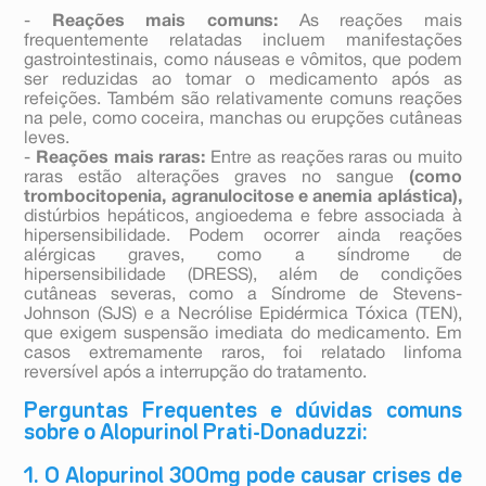
-
Reações mais comuns:
As reações mais
frequentemente relatadas incluem manifestações
gastrointestinais, como náuseas e vômitos, que podem
ser reduzidas ao tomar o medicamento após as
refeições. Também são relativamente comuns reações
na pele, como coceira, manchas ou erupções cutâneas
leves.
-
Reações mais raras:
Entre as reações raras ou muito
raras estão alterações graves no sangue
(como
trombocitopenia, agranulocitose e anemia aplástica),
distúrbios hepáticos, angioedema e febre associada à
hipersensibilidade. Podem ocorrer ainda reações
alérgicas graves, como a síndrome de
hipersensibilidade (DRESS), além de condições
cutâneas severas, como a Síndrome de Stevens-
Johnson (SJS) e a Necrólise Epidérmica Tóxica (TEN),
que exigem suspensão imediata do medicamento. Em
casos extremamente raros, foi relatado linfoma
reversível após a interrupção do tratamento.
Perguntas Frequentes e dúvidas comuns
sobre o Alopurinol Prati-Donaduzzi:
1. O Alopurinol 300mg pode causar crises de