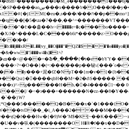
ȟ��d6m>��������u�M_4�������1���6j�
y��~8��~��o������^=?
��rg��[�5�սa�7���,��^=�������VT��
�"�f:��춑��lv>i����e=�ϛ���bo����=_
�\�|��/
w|�'5���w4�s]�1ϟ?
�/
�>?=�O��}�(=:���|���p��铋ɿ{���­`o�e �
��Qsz}��ٔ���qbH��M=�2�d\S����� ���
���H�b,��4����1~�� 0���z��ߌ��g�������>�
�*N���[/ �<�з���+������N�zz-��8�Y��
5�����Q�B���x�`�1���{O�YL`��V[P{bw��
�U��v�㕥�(��������O H�ؔ®�f��x��D�