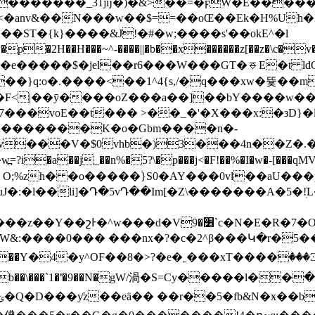
�������_31jĳ�)�&>��=�ϝW�E������y
��<�anv&��N���w��$==��oŒ��Ek�H%U
*?��xy�e�����$�jel��r6���W���GT�⎑E�t l
��F<|��ӯ����oZ���a��]��bY����w�
��voE��t��� >��_�'�X���x:�зD}�l�
���V�$0vhb�)3���4n��Z�.����
��j_��n%�5?\�p���j<�F!��%�I�w�-[���qMV�T�7 ,��
 O;%zh� �o�����۠}S0�AY���0vl��aU��
�:�l��li]�Դ�5vԴ��Im[�Z\�������A�5�ܲ!
�gW/渦�S=Cy�����l��ش��܏�|x�zz~]�E�������/����|