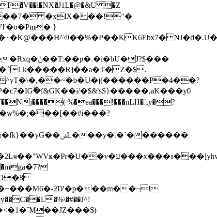
Vľ�o�Pm� }
�J?$���
T�|`Lk�����R]��a�T�Z�$.
^yT�\�,��~�b�U�j(������P�4��?
f&GK��i/�$&'sS}�����,aK���y0
�Nj����( %�ea���!���nȽH�`,y�?
?U*��w%�;���[��#i���?
y�.�`�������
��'r.��~~�X;��z��������#9Veބ�-8�
�mgа�̀7?
O�8
�<�1�ˇM��JZ���$)