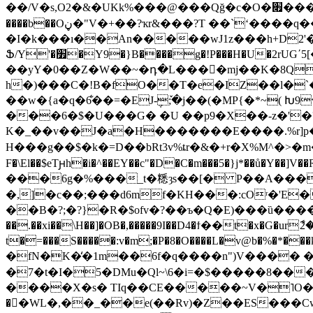
��/V�s,O2� &�UKk%���@���Qğ�c�O�׏���b�� ���ݱA&s]^�0Aw�c`�_N&$��0��h�p"�"/���F�V��i�NX�J1L�@�&U �Z
����b��Oڼ�"V�+��?ҡr&���?T ��`ʻ����q��9��g;�_�ڕ��*��ю�;oTn��b9>x6�\_6�i���7� �xlX���!"�
�I�k���ı��An�����wJ1z���h+D2'
Ֆ/Y'�׿�Y9�}B����g�!P���H�U�2rUG΄5[�߲C�m1�����YsP�����gL'��ET���D�~�K@���H^\9��%�P��KK6Ebx7�NJ�d�.U��E
��yY�0��Z�W��~�դ�L����ًmj��K�8Q
h�)���C�!B�fO��T�e�IZ��l�`���������
��w�{a�q�6͋��=�EJ-݆ٚ;�j��(�MP{�*~
���6�$�U���G� �U ��p9�X��-z�'
K�_��v��J�a�H�������E����.%r]p�I�7
H���g��$�k�= D��bRt3v%ȶ r�&�+r�X%
F�\El��$eTԩh�i�^��EY��c"�D�C�m���5�}j*�
���6g�%���_t�䊝ȝs��[� P��A����
�,]�c��;���d6mf�KH���:cOʳ�'E�Ď�hB
��B�?;�?}�R�$ofv�?��ъ�Q�E)���ȕ�����JՖ
��.��xi��\H��]�OB�,�����9I��D4�ϯ��t�x�G�urާ2�� +�����W�.
t�=���S�����:v�m;�P�8�O����L�v@b�%�*��
�fN�K�̒�1m��6f�q����n")V���� �(
�7�t�I�5�DMu�Ql~\6�i=�$�����8��� g,�U��)B,��I
����X�s� TІq��CE�����~V�˥O�o�=Hi��؝0 {��aA{`����?����������7�l��yy��
�󤷹�WL�,��_��e(��Rv)�Z��ES���C