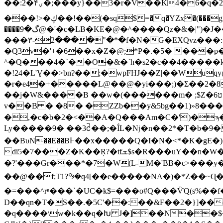
��:2�۴ؠ�;���y}��3�r�V��K4�6�q�2`~`sB>�R�B�O�i2��������w;�צ�?�=r�Qpd:��G˽ ��[Y '9 ဨ@d��(lVK��0»i�J0�
���!>�ڮ��!��(�sq$=�q�YZx�(���g�ë��p&�8��F��=Vɓ�M�+�O���������K\?
����گ�9@�'�c�LB�KE�@�^����Qz�&�|
���۳-2����"�*�f�N�G�EXQvz���:
�Q3v�'+�6��x�Z�@;*P�.�5� ���p
^�Q���4�`��O�&�`h�s2�c��4�����k
�!24�L'Ɣ��>bnʔ��;�wpFHJ��Z|��Wu
�r�e4�+�����L@��@�yi���;)�Σ��2�8_
��j�W&����B ��w�(������m� ;$Z�6ט�zP��d�/ Q�+Q�uԘ�:�1.w�l�>.���9�3�(�Q9c�NyQ�Ms2�v4�>i�e��=�H� p�_
v��B � �8� �ZZb��y&5bg��1)»8���
�,�c�b�2�<��A�Q���Am�C�')�ϡ
Ly�����9� ��3ᩲ��;�ḮL�ǋ�n��2*�T�b�9
��BυN��E��B߅��x�����Q�I�N�<*�K�gE�)�?e�٨��";��βU�E�*|�;|�#Et+|&Kv� ����"6V��� � ,"'3�,�f
di5�7���Z�K��Ŗ?�tfܫ$s�R���uY��n�W�tm�*�q*v��+L�@�U��8f|8�g�N$�W'w`J�j���R\���>����cCa㙆
�?'���Gr���*�7�W(L-M�'BB�c>���
��@��f;T1?꘣�q4[��e�����NA�)�*Z��~Ɋ��IƊڒD�K&���=�؄��=���b���,
�=���^rʶ���`�UC�k$=���o#Q���ѶQ(s
D��qn�T�S��.�5C'��:��&F��2�}]��
�q����\w�k��q�Խ J�]��N��$�