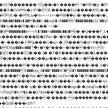
`��X�ĉxWe�)~�EIL�����Eeo����r
JԌ�-�9Ltu�%++++3++�Bܻ��d<�^̛���b�b�
y���Λz����j�LG��`~=]�/
�O������t��lt=\~vY�7���=n�����z��d�ή�ˏ
���6s���砾�ZPm>�>�W�5������/�g��=�_]��
���h�,g���G�ҩ2=�_���%�@=P���8�
��p4ʔ��rENƣf���be���⢙�}�*�*���|<�8����To<5?
�]Ζ�ٔ����/��-]� �T�R���r��8i�[�L�����
&���������?���]-���P�|��a����{��_6�
i�����X���hyq_h�\��l"����⤈C�Z�V������!��B����B�
��ˠ�� ��)%h-����j`vwDw9��7�:���-�1��bqь
;�i�y��r�P�1��� �i���Л c�z�:����/w[.
����G��+q�-�v�� 8��k��ogo�:�;[dogGn��!t
64��?��܃;M�5����7��T��x]����G��3�=
&�U�� �:����:����=d�ܰ����ê��s�
��Dz$F���e3]V?