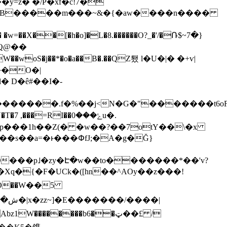
=z� �/P�xf�c!7�
h�B�����m���~&�{�aw����n����
dQ@��
��O�|
 D�ê#��I�-
���.f�%��j<N�G�"�������t6oFb<��_}
�=RI��ݺ���0u�.
�p���1h��Z(� �w��?��7otY��\�x
L��s��a=�ͱ���ՓfJ;�A�g�Ğ}