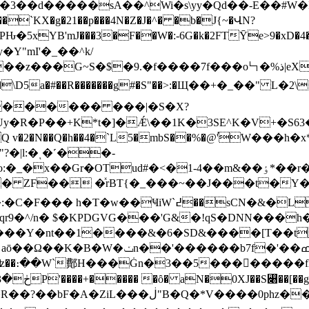
��3��d�����sA��^Wi�s\yy�Qd��-E��#W
`KX�g�21��p���4N�Z�J�^� �b�J{~�ՎN?
xYB'mJ���3�F��W�:-6G�k�2FTȲe>9�xD�4�
Y"mI'�_��^k/
\D5a�#��R�������g#�S"��>:�Щ��+�_��" L�2
Uy�R�P��+K*t�]�Ǽ\��1K�3SE^K�V+�S63
v�2�N��Q�h��4�`L5�mbS��%�@'֡W���h
?�|l:�ͺ�˹��-
1-4��m&��ٶ*��r��. ���U�T�Kh/x�!r`�h#�< � �D'���&
� ZF�� �ͯrBT{�_���~��J���t�Y�˙l
&�Lt��qy����Ⱦ �J}_e߅�7r1~�]n�:�:
$�KPDGVG���'G&�!qS�DNN���h�ۏ�-H���$��'�i#
��Y�nt��1����&�6�SD&����[T��t 
m@nLW��̺� ii����� ���cW2o�Y
�Aʫ��։��W`鄪H���Ġn�3��5��������fEg�