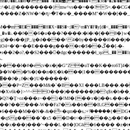
}�ii���u���]��������Z�%Wr�ͷ�e���/
������}mw^vs��=��?5=.��CG��ڿ�������Ϧ�
������Z�NW�^�ղ>�T�w�_����M"�W��[��
�����H�X<��S�~;l�^m�Y�F�y[d�<_�����^k��
VH[���0�
=�'�=��E����g����e�$��ڴ��[-�-
�2�o?,��S2����ٕdgc������ɬ_ϗo,_�� ��1(
�
-
��l�#�eϛv�x�j�G"Z�uT��K��ro6T]4�:
��W�)�%�[��n�Ķ�k���|1���������
"n���P=Z���M&�`�B��XI ���LB���.
Q?/�Ţ>oz���z~��}�!Mf�{��ϫ�|)��s.��o�
����M��N�-&�t͋+�qm��s,:+ު\�����{�DG
t<�o���ڻ��F�����r����V��%����<���u�eť:�^�_��}