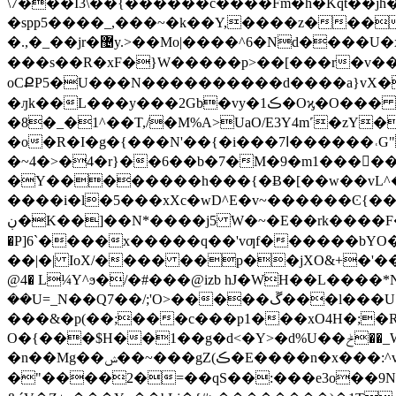
\7���I3\��{������c����Fm�h�Kqt��j
�spp5����_,���~�k��Y,����z����SP�����aoڛ���x����!r�;O���f��
�.,�_��jr�޴y.>��Mo|����^6�Nd����U�x1�#{�j1M{�eu�,s���/���ח��p��mo^]��f���t�̗7g�y�7���_�=OG�罂
���s��R�xF�}W�����p>��[���r�v�
oCՔP5�U���N����������d����a}vX��:
�ԓk��L���y���2Gb�vy�1ڪ�Oϗ�O��� �X/J�^����L�C����b6i*�����z>O���g�/��>�%�O�x!F��xڌ*�Ť�
�8�_�1^��T,/�M%A>UaO/E3Y4m˹�zY�
�o�R�I�g�{���N'��{�i���7ߊ������˓G"�b:��j��xR�L��|vy_��O�̮��"�QZ�$��'�ɵ���yo�[�&�ZϿ�|{�?�i�A%H����\A�p{��FOƗ��~���ݧ��-v_�?
�~4�>�4�r}��6��b�7�M�9�m1������&�w
�Y��������h���{�Ƀ�[��w��vL^�ߘ��<@���=�Ֆ�_����{�t�e�bƳY� ��}�,k1
����i�l�5���xXc�wD^E�v~������Ͼ{����
ڹ�K��]��N*����j5 W�~�E��rk����F�j�۽�y���+泥�fZ�NpT��{m�v�{�{b��n=TW���y8�'/���⯧�5C�@��g��нo�ߖ�/
�P]6ˋ����x�����q��'vƣf������bYO�
��|�| IoX/���� ��p��jXO&+�'����x)^>g���
@4� L¼Y^ϧ�/�#���@izb hJ�WH��L���
��U=_N��Q7��/;'O>�����ڱ���l���U �`��}W?
���&�p(��;���c���p1���xO4H�;�R*O̺���
О�{���$H��1��g�d<�Y>�d%U��ݲ��_W���tvD��_�i_A���2� ���M����|
�n��Mg��ݾ��~���gZ(ڪ�E����n�x���:^v��ҷQ�f���Hw�{�9)W�ʽM$�K[~��K���̏>~z�_�|��ɧ�<}���n76;�r�u��
�"����2�=��qS��:���e3o��9N