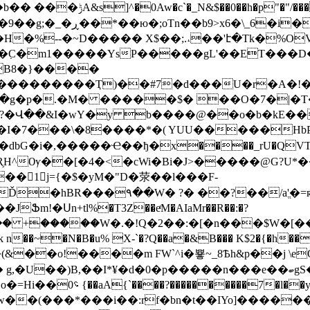
�H�%--�~D����� X$��
;.˔��'է�Tk�%O
B8�}����
Ҭ)��#7�d���U�r�A�!��Rxq�ݩ��T:��ƿ�.�i�bU
( Խ9�g�p�.�M� �����$� ��O�7�|�
�?�Վ��&I�wY�y b����@��o�b�kE��
���\�8����*�( YUU�����HbP�c7�IGؕ�
M^�>�m�dbG�i�,�����Ҽ��ђ�x����_rU�QVT�
�ů�Y��]V��R֛H^Ѹ��[�4�<�cWi�Bi�J>�����@G
�󆦴1j={�$�yM�"D�荥��l���F-
R���۹��W� ?� ��?��/a'ֱ�=ʀ�fk}��yG��ݭL���
m!�Սn+tl%�T3Z��eͬM�AIaMr��R��:�?
�!Q�2��:�[�n���$W�[��2Lҹ��"WVҝ�Pr�U��v�ע���x���s���[yhw�����
�k n��~�N�B�u% X-`�?Q��a�&B��� K$2�{�h��
&��o!����m FW`^i�뿋~_8Ѣh&p��j \e
*¥�d�0�p�����n���e��ބgS�+���M6�-ƻD'�p���m��~!
C��L�%\�#��J^!
w��(���*���i��:rf�bn�t��IYo]�����