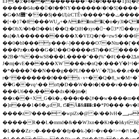
EF.�;c�8���������>�d�f����Tpx(�l
�����64u���ȑ�݂�NY������/�!�S[��
�G�M޽"�'��$j��lӅʎrCTÊv����*��ݖ������ST�{k}����&J!�#�w;����s'��okE^�l
�[+�}7�8���WUږ+�A;�r�md�ζ�n�y3l�Ϛ��p�2H��H���~^-����||�b��x������z[��z�\c�v� �w=��X��[�h�o]�L�8.������O?_�'/�Ռ$~7�}
��ObX/�b�D��k{��Q:�Qi H�xys�~ٕ�3
�a]�A����������X�VEQ�ץ�=zwS�\��6��}q:o�.����<��1^4{s,/�q���xw�뜣��mW��woS�j��*�o�a��B�.��QZ퇬 l�U�|� �+ѵ|
��0�bI���y���/-]�����O7�Ntu��['
���Pz�x���G�U��O����e$7i��iC ����7�
�2B�^%��wS8���L����"��j%"�#{���2ݎn�������K�o�Gbm����n�-
J�mj�vE�����XW`���e�nQ�:���Y͛�I=l�v
�*����7��N���g��PLf���V:`�7[]ԋ��.e��w߽=?i�a
r�^�������f���x۰v+��Q�8_w�M=�`
�ۢ�G��vq^�� oԥ�D��W��t�[���v����uJ
���U6��,����dx�l�jm�|
��x��+X_G�k�ؿ���r��ζ#��w����m����z��Y��շͰ�^w���d�V׶�9`c�N�E�R�7�O���p˩�zy�Է�w��to�������*��'v?
�]n���1�ܺ6�یdR, t5�Ā�&���c�ּ�*P0��� �v�ӏW&:����0��� ���nх�?�c�2^β���Կ�r�5��Xq�{�F�UCk�([hn��^AOy��z���!
����z?���� �wpiZs�@ �/��IvH�؄��Y�4�y^OF��8�>?�e�˿���xT����ٜ���Ͽ��W��5
�����R��L�mmd�&��W3xn��Kt��Ѩy66|b��\���`1�'͑�9��N
�L���Zz>;�-����'�fp��k-]�l>�v��^>=�ח b�ݵ�Q�D���ƴz��eä�� ��r��5�fb&N�ӿ��bAbz1W��������b6��ټ��£ /