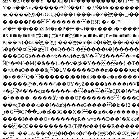
&źV�Z+e���Y=��bLj�{#>�����ֶ���)�1Tmn�U��Lk�ю�J���˝޴�|�|�7]�����V:�3o�^�2�/���eo-
Ƴ�ю��Noy�����\��f2=�;�Mo������:^�L@��
�,����k�GGG;g�d��T���ro�Z���ͼ_/
�,����P���������R5R �> �;ﾻ
w'���r��hZ]M�g�P��wi��o���n�^���M�݂�m�E
�X.����g���7�G��}�A�����Epq���w��}�w��ų����>�m_�w�ۓ��f��6�u���?����:�i�/�[��8�}w���Y��I<_����
Kj��fv{�0s.��l"����m�ųz؜�f���6���g]��s��j|P_/g�d����^4�by�����i6���j�NN��t�������ח_�'�f�?u_UZ|�-�R[
\�g�f�x8�gH �uQ��Ɍ-�����s�[�����iO4
���GGGb����^4;��wi�zv&V�̷Vd����~=�s�
Ň[^�=M^�M{�&��}1��v�/̼:k�Y���a�{ �T
�=A�aO����&j�򁗊V�����D��m����Խϖ��
j�y��Q�������t��l�d3���-r�n����
�����@�.���^\��OY�yZ����ɦ����t�V׵��J�ۊf�c�}U������\
<�gW�'��qzu�����~��a��nCͿX�[�
�ׯ����_����苿~���OP������S{���O�Xv6k�}>^^<O���)������jї�'q$x�b��_� �<]䊞�2�d�ū����f%��QՋ��|
��=qT���-u��]�&nbj���eG���� �k:�}2;��
ڙ�G#Cכ��ֱ7o�eǩ�3G��X�;��m�o�y����g��?�����-W��Fa7�s��h��B,G�������ӧ���~����>����=Y6?~�T?=
����I����O>�����pR� w=o��D��]�X ek�6
���Q3��������R{T搜�r��/[��R̦������qSg����`�x5 ��D�
�, -l��ݠy.��r��l��vk�c?��{C�N�:X�v��x���)���'~���L �8�]OGk�6���� �z�t�E��o��h��n-