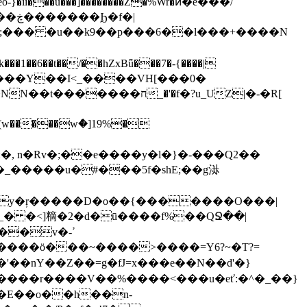
f�|
_;��� �u��k9��p���6��l���+����N
�1��6��t��
/��hZxBǖ���7�-{����|
w�����wް�]19%�
�, n�Rv�;��e����y�l�}�-���Q2��
_�����u�#���5f�shE;��g㳤
��y�ŗ�����D�o��{�������O���|
��v�ߴ-
�'��nY��Z��=g�fJ=x���e��N��d'�}