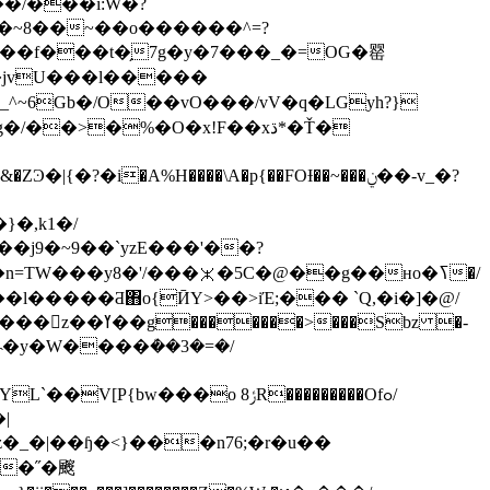
�/���i:W�?
�jvU���l�����
^~6Gb�/O��vO���/vV�q�LGyh?}
�j9�~9��`yzE���'��?
l�����Ƌ΋o{ӢY>��>iΈ;��� `Q,�i�]�@/
��Sbz �-
˵�y�W����ܳ��3�=�/
�o ݬ8R���������Ofߋ/
�˝�䬒