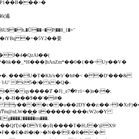
�P1��B���>�
6(遏
\�iYBq �=�5Y2��妾
�J�4�QzAl��(
�x*�hk��_*H���]hAnZm*��0�{��=Uy��V�
-U' fc5�/� x�Q�-
�
y����c��u��2DY��z:��>I�XrFj��а
���2�����tm���.