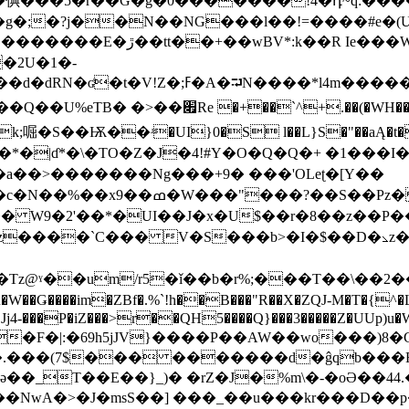
�倎���5�r��G�g�0�������!4�դ~q:���
��g�;�?j��N��NG���l��!=����#e
�����P�X������턯�O��iL�
�2U�1�-
⮒N����*l4m�����B�*cMr���L
>��׏Re �+��`^+.��(�WH��
*�|ɗ*�\�TO�Z�J�4!#Y�O�Q�Q�+ �1���I�
a��>�������Ng���+9� ���'OLeʈ�[Y��
W���"���?��S��Pz� X�
����`C��� V�S���b>�I�$��D�⦣z��B�"T
�m�Tz@ˠ��um/r5�ǐ��b�r%;���T��\��
Jj4-���P�iZ���>r��QH5����Q}���3�����Z�UUp)u
�t��F�|:�69h5jJV}����P��AW��wo���)8
�(7$��� �������d�ĝqb���R^@�.`��@
��_T��E��}_)� �rZ�J�%m\�-�oӘ��44.
��NwA�>�J�msS��] ���_��u���kr���D��p