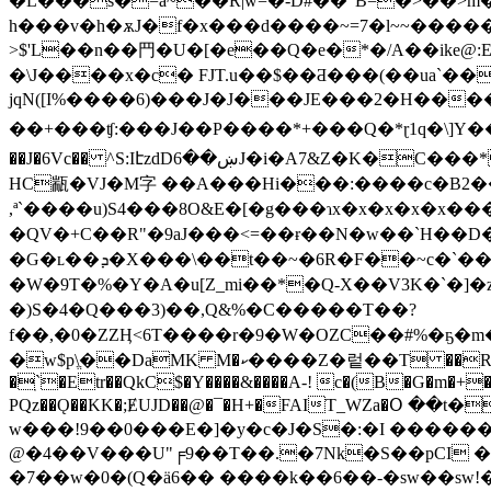
�L���s�=a~��R|w=�-D#�
�"B=�>��>m
h���v�h�ѫJ�f�x���d����~=7�l~~���
>$'L��n��䍏�U�[�e��Q�e�*�/A��ike@:E�������E�ڙ��tt��+��wBV*:k��R Ie���W�Ho
�\J����x�c� FJT.u��$��Ƌ���(��ua`��
jqN([I%����6)���J�J���JE���2�H�����d�dRN�ʛ�t�V!Z�;ߓ�A�
��+���ʧ:���J��P����*+���Q�*ɽ1q�\]Y���Q��U%eTB� �
��J�6Vc�� ^S:IէzdDښ��6J�i�A7&Z�K�C���*k;啒�S��Ѭ��ʴ�UI}0�S l��L}S�"��aĄ�t��Z���t�D���>�)�B��! S�,�Bi��eJ��Me��4w���T6��
HC㼷�VJ�M字 ��A���Hi���:����c�B2��
,ª`����u)S4���8O&E�[�g���ɿx�x�x�x�x���
�QV�+C��R"�9aJ���<=��ɍ��N�w��`H��D�c�N��%��x9��ߘ�
�G�ʟ��ܕ�X���\��t��~�6R�F��~c�`��� W9�2'��*�UI��J�x�U$��r�8��z��P��V��4�8p>㒉`���Ԧ屭���
�W�9T�%�Y�A�u[Z_mi��*�Q-X��V3K�`�]�z
�)S�4�Q���3)��,Q&%�C�����T��?
f��,�0�ZZӉ<6T����r�9�W�OZC��#%�ҕ
�w$p\ֱ��DaMK M�ކ����Z�렅��T ��R�W��Ǥ����im�ZBf�.%`!h��B���"R��X�ZQJ-M�T�{^�LȍV��h�3��wAB��
�ֽ`�Etr��QkC$�Y����&����A-! c�(B�G�m�+�
PQz��Ǫ��KK�;ɆUJD��@�¯�H+�FAIT_WZa�Օ �
w���!9��0���E�]�y�c�J�S�:�I ������.��
@�4��V���U"╒9��T��.�7Nk�S��pCI �ә
�7��w�0�(Q�ä6�� ����k��6��-�sw��sw!