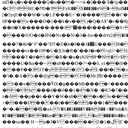
mП�ʯ�v�����Q�u���=<=4-�]��� $�1p�
�C^#HC�Ϻ9�'PFyK��X���]��ɴ%�~Is4$���
[�5yqE���W�^a�}.F���E=`�)����[��t"�PԊ�5
ftP���w���D�{��k�x��-)�Q�A$"�c��Ry�
��d�X������:���/i"׉���t�����S+��z���G~S�$�9.�f����7f���o㇞�%ذ|eX6U$�h,�Ȗ��>�P|��8_1�+־
����!OO�d�IPd�Nv��N\�3�-hw��dက241�0�
���7�&f�"è"��"ÐT�Z�h�f��׏�1U���I8������� ���|�S�X?
�����vz��19P�U�]Uh�R�`��J�r�+ŋU^�/
���Y�#�;��R�:�u�yK68Ւ�N:�+$IQ 
����U�&u��~-�n8���D�?=��õ, o1��[0�"
���P��31T�ys�21�aL��ī�(`�;o:�_�x��Gr�OTud#�<�
�'i�,�A�x��@g�s � İ�Mc]Ցt'����{
�S��ҽ�tI���ᠯlX�g���Mh����^����:�C�F��� h�T�w��ҸiW`߄��sCN�
��u���d��0��{�t�N� :�K5�7�|�qr9�^/n� 
z�Ă=��p��l˵��Y�W�a8�'��x�w���
+����D����(���j���{�ͧ��� aō��Ω��K�B�W�ݖn��'������b7f�'��ߘͲ
�^�˪���椴�a4-V�K��}����V��&8�� +��%da
�D������8��km��O^��k}_�a}���l�8e��wڂ�3P'����+����� �ȏ� aN�0XJ��S꣈��[��g��QfҬs!�DYE�yž(����T�H;J�'@X9/
���nu�� H ~ a�J�V �����Z�}�ڳE`�R��?��bF�A�ZiL���ڶ"B�Q�*V����0phz��F� �Е�49�i�>�N��!E�R��/