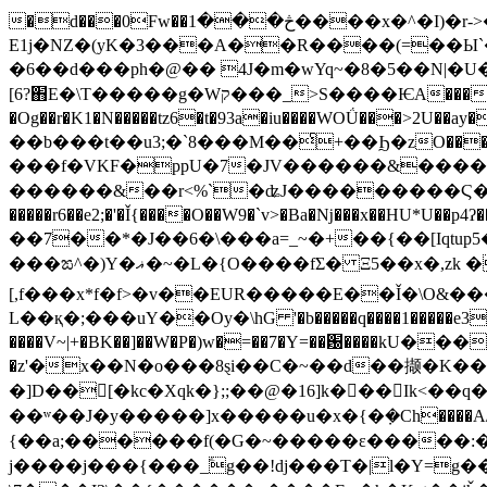
�d���0Fw��څ���1����x�^�I)�r->�A�������^χ��r�V���� `l�D�jy � uG��#���i�Y�>
E1j�NZ�(yK�3���A��R����(=��Ы
�6��d���ph�@�� 4J�m�wYq~�8�5��N|�U�
[6?֋E�\T�����g�Wק���_>S����ѤA���O��b��#���x�,���e��U.��ys@�>R���S"����l��|��z2y}��lyǜ�z~~�~�|
�Og��r�K1�N�����tz6�t�93a�i
u����WOǗ���>2U��a
��b���t��u3;�`8���M��ͨ+��Ϧ�z
O���
���f�VKF�ppU�7�JV������&͏����z��
������&��r<%`�ʥJ���������Ϛ��~
�����r6��e2;�'�Ǐ{����O��W9�`v>�Ba�ǋ���x��HU*U
��7��*�J��6�\���a=_~�+��{��[Iqtup5
���ಙ^�)Y�ޣ�~�L�{O����fΣ� Ξ5��x�,zk ��ʄ��i�e;���Q��gy��6Fz�L�Z�}>�������e�X6�!ƣ��=�Ug�#�p>
[,f���x*f�f>�͏v��EUR�����E��Ǐ�\O
L��қ�;���uY��Oу�\hG '�b�����q����1�����e3�G;��
����V~|+�BK��]��W�P�)w�=��7�Y=��԰����kU���
�z'�x��N�o���8ȿi��C�~��d��撷�K��d�
�]D��[�kc�Xqk�};;��@�16]k��ً�Ik<��q�5
��ʷ��J�y�����]x�����u�x�{�݀�Ch����A/>ou�9+l*�]υ��37](
{��a;������f(�G�~�����ɛ�����:�
j����j���{���_ؖg��!dj���T�|l�Y=g�