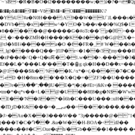
")�J��YsU'#a�N0H���:A9��W�U`˩L���s
�DVb�y�xj�w^�YO�`b��v��I�%Q$�
�8������@�����G�#oTc��` p�㈰>���i
ˌ�>���ZM۟H�H���)�K�d��q9�G@lX�+
qy@rJ�MH˨����a�O �f�FR�_# W���h�
lg!�����Q��~]f1P�e<�1��/3Ƹmy���I
Ef��L�"���L�'���T�츟g qk�H��D�ܵ�x=��4
�@1���$&� %��K.^x*�>(,����7�C
� -eD �H�8mx�|�'��X�Q�=� ZF3��U���
y�E��'N�Ji�*�ȱ6h�C���U���::uH�
����|
%��f�J>�Au�X��3���W�� "3ҙ�����@�"
(���T�C�Դ�� .&a�W��H-BOA�<ǆ��
��o��#�C.Oue�qh/�Gb����1���� �