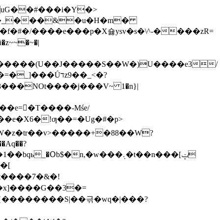
G�.�_���&�u�H�m�
,.�f�#�/����e���p�X숋ysv�s�\^-����zR=
�Q���F_L�����(U��J�����S��W�)U����e3/
�Ǘדz9��_<�?
��NOt����ϳ���V~ 1�n}|
e=񑮒�T����-Mśe/
W�z�tr��v>�����+�88��W?
�Aq��?
_�Օb$�n,�w���܉�t��n���[ݓ
�[
����7�&�!
{��������S|��귺�wq�|���?