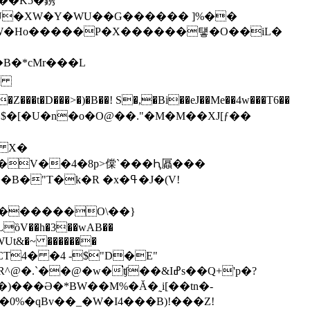
��K5�鎸
�(U�XW�Y�WU��G������ ]%��
$�[�U�n�o�O@��."�M�М��XJ[ƒ�� 
�k�R �x�ߟ�J�(V!
2�������O\��}
�WUt&�~ �������
�CT4� �4 -$"D�E"
�w�͘ʧ��&Iߝs��Q+'p�?
�)���Ә�*BW��M%�Ă�˷i[��tn�-
�0%�qBv��_ �W�I4���B)!���Z!