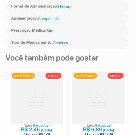
Uso oral
Forma de Administração
:
Comprimido
Apresentação
:
Sim
Prescrição Médica
:
Genérico
Tipo de Medicamento
:
Você também pode gostar
Leve 5 Pague 3
Leve 5 Pague 3
57%
OFF
53%
OFF
Albendazol 400mg Medley 1
Albendazol 400mg Medley 3
Comprimido Mastigável
Comprimidos Mastigáveis
Medley
Medley
Leve
5
e pague
Leve
5
e pague
R$
2
,
45
R$
6
,
89
(Cada)
(Cada)
1 Un. por R$
4,09
1 Un. por R$
11,49