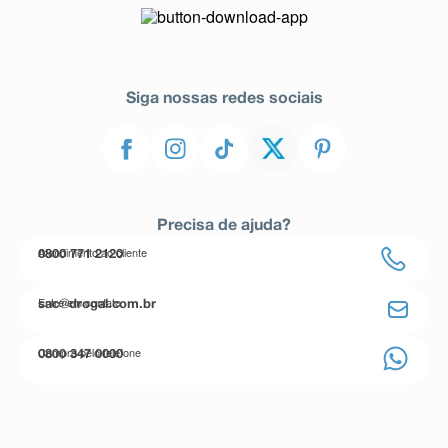
Siga nossas redes sociais
Precisa de ajuda?
Atendimento ao cliente
0800 771 2120
Entre em contato
sac@drogal.com.br
Compre pelo telefone
0800 347 0000