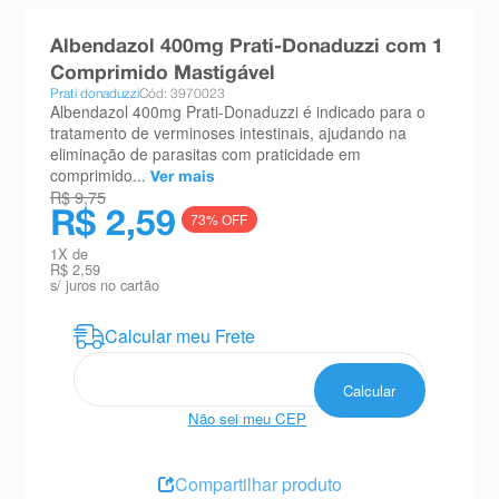
8
º
absorvente
Albendazol 400mg Prati-Donaduzzi com 1
9
º
teste gravidez
Comprimido Mastigável
Prati donaduzzi
Cód: 3970023
10
º
esmalte
Albendazol 400mg Prati-Donaduzzi é indicado para o
tratamento de verminoses intestinais, ajudando na
eliminação de parasitas com praticidade em
comprimido...
Ver mais
R$ 9,75
R$ 2,59
73
% OFF
1
X de
R$ 2,59
s/ juros no cartão
Não sei meu CEP
Compartilhar produto