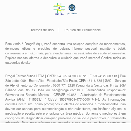
Termos de uso
Política de Privacidade
Bem-vindo à Drogal! Aqui, você encontra uma seleção completa de
medicamentos
,
dermocosméticos e produtos de beleza
,
higiene pessoal
,
mamãe e bebê
,
conveniência
e muito mais, para atender suas necessidades de saúde e bem-estar.
Explore nossas ofertas e descubra o cuidado que você merece!
Confira todas as
categorias do site.
Drogal Farmacêutica LTDA | CNPJ: 54.375.647/0066-72 | IE: 535.412.860.113 | Rua
São João, 909 - Bairro Alto - Piracicaba/São Paulo, CEP: 13416-585 | SAC – Serviço
de Atendimento ao Consumidor: 0800 771 2120 (Segunda à Sexta das 8h às 20h/
Sábado das 8h às 15h) ou
sac@drogal.com.br
/ Farmacêutica responsável:
Giovanna do Rosario Martins – CRF/SP 49.855 | Autorização de Funcionamento
Anvisa (AFE): 7.15583.1 / CEVS: 353870901-477-000047-1-5. As informações
contidas neste site, como promoções e ofertas de remédios e medicamentos, não
devem ser usadas para automedicação e não substituem, em hipótese alguma, a
medicação prescrita pelo profissional da área médica. Somente o médico está em
condições de diagnosticar qualquer problema de saúde e prescrever o tratamento
adequado. Para mais informações, consulte o site Anvisa. As fotos contidas em
nosso site são meramente ilustrativas. Promoções e preços são válidos apenas