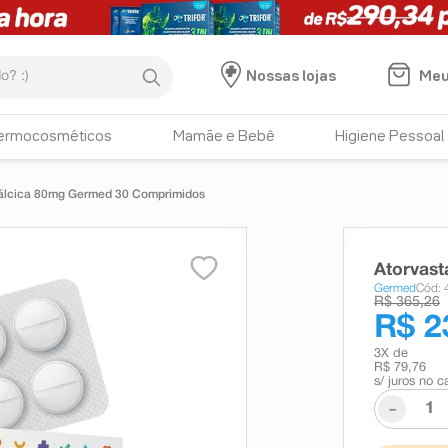
:)
Meu
Nossas lojas
ermocosméticos
Mamãe e Bebê
Higiene Pessoal
Cálcica 80mg Germed 30 Comprimidos
Atorvas
Germed
Cód:
R$ 365,26
R$ 2
3
X de
R$ 79,76
s/ juros no c
-