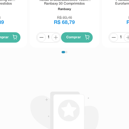
estidos
Ranbaxy 30 Comprimidos
Eurofar
Ranbaxy
3
R$
93
,
46
89
R$
68
,
79
mprar
Comprar