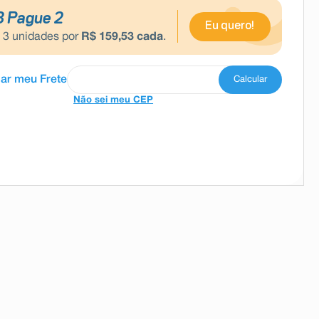
3 Pague 2
Eu quero!
e
3
unidades por
R$
159
,
53
cada
.
Não sei meu CEP