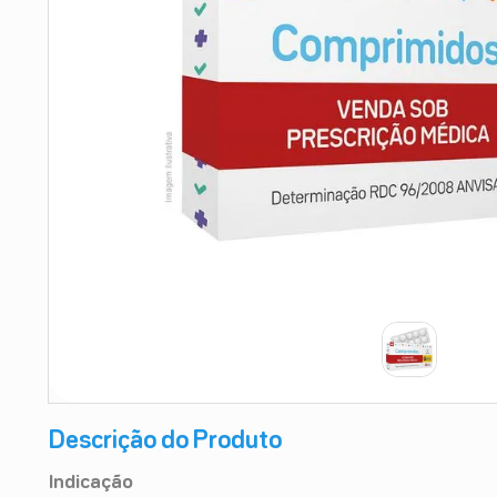
9
º
absorvente
10
º
shampoo
Descrição do Produto
Indicação