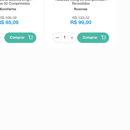
ma 30 Comprimidos
Revestidos
Revestidos
Eurofarma
Rusovas
R$
106
,
49
R$
123
,
42
R$
65
,
09
R$
99
,
00
Comprar
Comprar