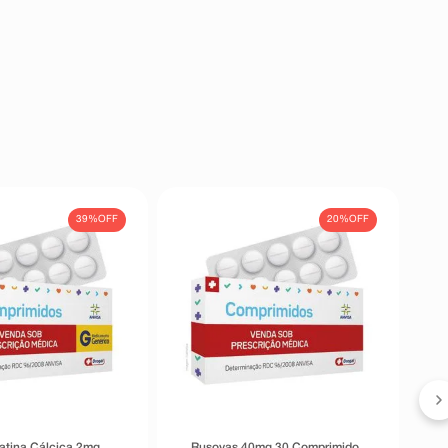
39%
OFF
20%
OFF
tatina Cálcica 2mg
Rusovas 40mg 30 Comprimidos