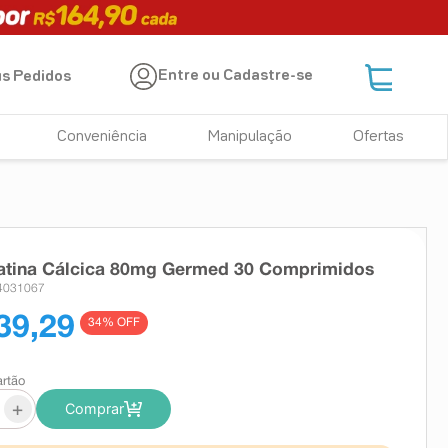
Entre ou Cadastre-se
s Pedidos
Conveniência
Manipulação
Ofertas
tatina Cálcica 80mg Germed 30 Comprimidos
 4031067
39,29
34
% OFF
artão
+
Comprar