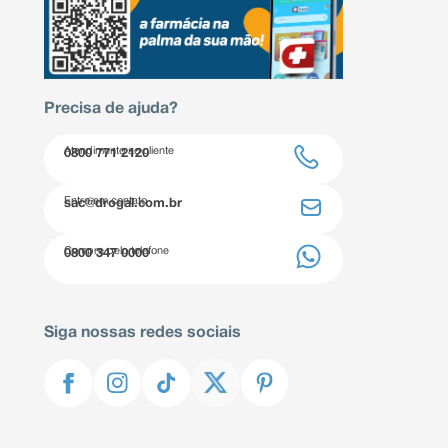
Precisa de ajuda?
Atendimento ao cliente
0800 771 2120
Entre em contato
sac@drogal.com.br
Compre pelo telefone
0800 347 0000
Siga nossas redes sociais