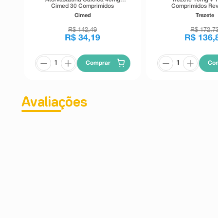
Cimed 30 Comprimidos
Comprimidos Rev
Revestidos
Cimed
Trezete
R$
142
,
49
R$
172
,
7
R$
34
,
19
R$
136
,
Comprar
Co
Avaliações