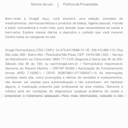
Termos de uso
Política de Privacidade
Bem-vindo à Drogal! Aqui, você encontra uma seleção completa de
medicamentos
,
dermocosméticos e produtos de beleza
,
higiene pessoal
,
mamãe
e bebê
,
conveniência
e muito mais, para atender suas necessidades de saúde e
bem-estar. Explore nossas ofertas e descubra o cuidado que você merece!
Confira todas as categorias do site.
Drogal Farmacêutica LTDA | CNPJ: 54.375.647/0066-72 | IE: 535.412.860.113 | Rua
São João, 909 - Bairro Alto - Piracicaba/São Paulo, CEP: 13416-585 | SAC – Serviço
de Atendimento ao Consumidor: 0800 771 2120 (Segunda à Sexta das 8h às 20h/
Sábado das 8h às 15h) ou
sac@drogal.com.br
/ Farmacêutica responsável:
Giovanna do Rosario Martins – CRF/SP 49.855 | Autorização de Funcionamento
Anvisa (AFE): 7.15583.1 / CEVS: 353870901-477-000047-1-5. As informações
contidas neste site, como promoções e ofertas de remédios e medicamentos,
não devem ser usadas para automedicação e não substituem, em hipótese
alguma, a medicação prescrita pelo profissional da área médica. Somente o
médico está em condições de diagnosticar qualquer problema de saúde e
prescrever o tratamento adequado. Para mais informações, consulte o site
Anvisa. As fotos contidas em nosso site são meramente ilustrativas. Promoções e
preços são válidos apenas para compras on-line, caso haja disponibilidade e
R$ 24,74
estão sujeitos a alterações no decorrer do dia. Todos os direitos reservados.
-
+
R$ 13,49
Comprar
Em
1
x
R$ 13,49
Powered by