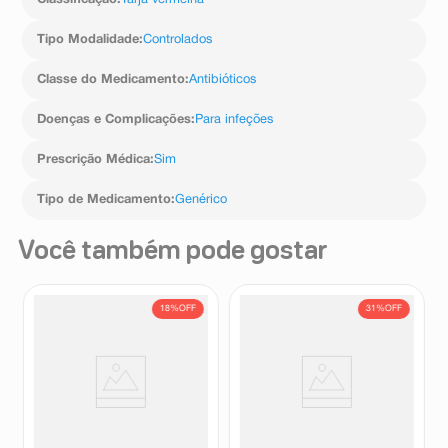
Tipo Modalidade
:
Controlados
Classe do Medicamento
:
Antibióticos
Doenças e Complicações
:
Para infeções
Prescrição Médica
:
Sim
Tipo de Medicamento
:
Genérico
Você também pode gostar
18%
OFF
31%
OFF
Vizuria 8g Granulado 1
Cefalexina Monoidratada
Envelope Sabor Laranja
250mg/5ml Eurofarma
Suspensão Oral 100ml + 1
Vizuria
Eurofarma