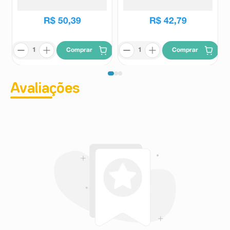
Colher Medida
R$
61
,
60
R$
62
,
35
R$
50
,
39
R$
42
,
79
Comprar
Comprar
Avaliações