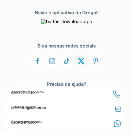
Baixe o aplicativo da Drogal!
Siga nossas redes sociais
Precisa de ajuda?
Atendimento ao cliente
0800 771 2120
Entre em contato
sac@drogal.com.br
Compre pelo telefone
0800 347 0000