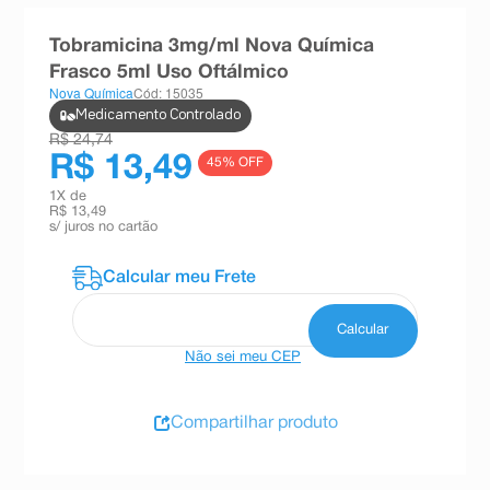
8
º
esmalte
Tobramicina 3mg/ml Nova Química
9
º
absorvente
Frasco 5ml Uso Oftálmico
Nova Química
Cód: 15035
10
º
shampoo
Medicamento Controlado
R$ 24,74
R$ 13,49
45
% OFF
1
X de
R$ 13,49
s/ juros no cartão
Não sei meu CEP
Compartilhar produto