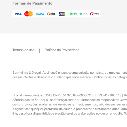
Formas de Pagamento
Termos de uso
Política de Privacidade
Bem-vindo à Drogal! Aqui, você encontra uma seleção completa de
medicament
nossas ofertas e descubra o cuidado que você merece!
Confira todas as categor
Drogal Farmacêutica LTDA | CNPJ: 54.375.647/0066-72 | IE: 535.412.860.113 | 
Sábado das 8h às 15h) ou
sac@drogal.com.br
/ Farmacêutica responsável: Giova
como promoções e ofertas de remédios e medicamentos, não devem ser usada
diagnosticar qualquer problema de saúde e prescrever o tratamento adequado. 
line, caso haja disponibilidade e estão sujeitos a alterações no decorrer do dia. 