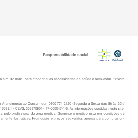
Responsabilidade social
ia
e muito mais, para atender suas necessidades de saúde e bem-estar. Explore
o de Atendimento ao Consumidor: 0800 771 2120 (Segunda à Sexta das 8h às 20h/
.15583.1 / CEVS: 353870901-477-000047-1-5. As informações contidas neste site,
a pelo profissional da área médica. Somente o médico está em condições de
eramente ilustrativas. Promoções e preços são válidos apenas para compras on-