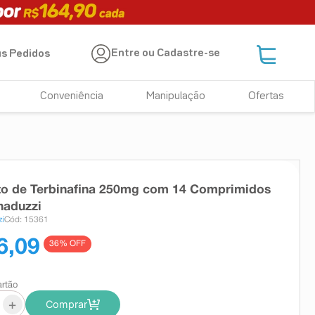
Entre ou Cadastre-se
s Pedidos
Conveniência
Manipulação
Ofertas
to de Terbinafina 250mg com 14 Comprimidos
naduzzi
zi
Cód: 15361
6,09
36
% OFF
artão
+
Comprar