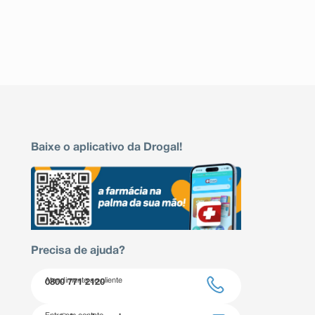
Baixe o aplicativo da Drogal!
Precisa de ajuda?
Atendimento ao cliente
0800 771 2120