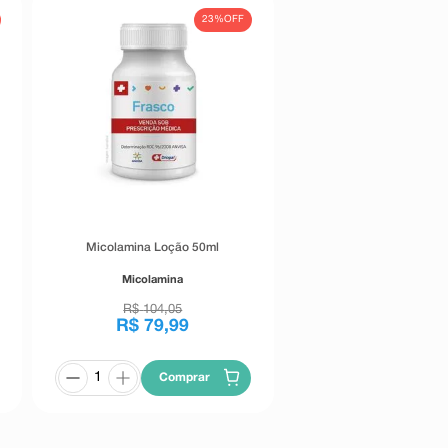
23%
OFF
Micolamina Loção 50ml
Micolamina
R$
104
,
05
R$
79
,
99
Comprar