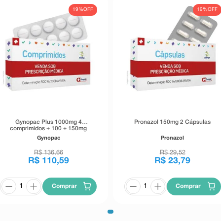
19%
OFF
19%
OFF
Gynopac Plus 1000mg 4
Pronazol 150mg 2 Cápsulas
comprimidos + 100 + 150mg
creme vaginal 35g + 7 aplicadores
Gynopac
Pronazol
R$
136
,
66
R$
29
,
52
R$
110
,
59
R$
23
,
79
Comprar
Comprar