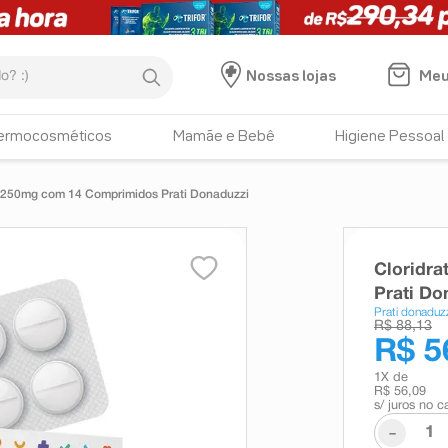
:)
Meu
Nossas lojas
ermocosméticos
Mamãe e Bebê
Higiene Pessoal
na 250mg com 14 Comprimidos Prati Donaduzzi
Cloridra
Prati Do
Prati donaduz
R$ 88,13
R$ 5
1
X de
R$ 56,09
s/ juros no c
-