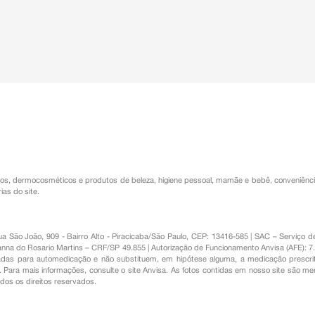
os
,
dermocosméticos e produtos de beleza
,
higiene pessoal
,
mamãe e bebê
,
conveniênc
ias do site.
Rua São João, 909 - Bairro Alto - Piracicaba/São Paulo, CEP: 13416-585 | SAC – Serviç
nna do Rosario Martins – CRF/SP 49.855 | Autorização de Funcionamento Anvisa (AFE): 7
s para automedicação e não substituem, em hipótese alguma, a medicação prescrit
Para mais informações, consulte o site Anvisa. As fotos contidas em nosso site são m
Todos os direitos reservados.