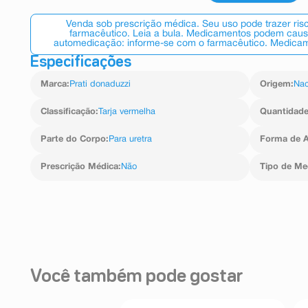
Venda sob prescrição médica. Seu uso pode trazer ri
farmacêutico. Leia a bula. Medicamentos podem causar
automedicação: informe-se com o farmacêutico. Medicame
Especificações
Marca
:
Prati donaduzzi
Origem
:
Nac
Classificação
:
Tarja vermelha
Quantidad
Parte do Corpo
:
Para uretra
Forma de A
Prescrição Médica
:
Não
Tipo de M
Você também pode gostar