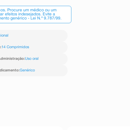
scos. Procure um médico ou um
 efeitos indesejados. Evite a
nto genérico - Lei N.º 9.787/99.
ional
e
:
14 Comprimidos
dministração
:
Uso oral
edicamento
:
Genérico