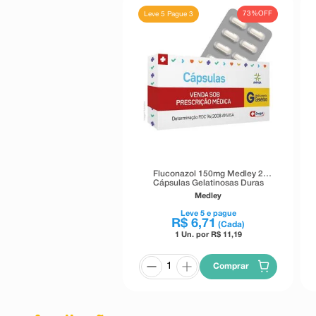
73%
OFF
Leve 5 Pague 3
Fluconazol 150mg Medley 2
Cápsulas Gelatinosas Duras
Medley
Leve
5
e pague
R$
6
,
71
(Cada)
1 Un. por R$
11,19
Comprar