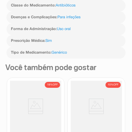
Classe do Medicamento
:
Antibióticos
Doenças e Complicações
:
Para infeções
Forma de Administração
:
Uso oral
Prescrição Médica
:
Sim
Tipo de Medicamento
:
Genérico
Você também pode gostar
18%
OFF
10%
OFF
Vizuria 8g Granulado 1
Zobilar 3mg/mL Solução
Envelope Sabor Laranja
Oftálmica Estéril 5ml
Vizuria
Zobilar
R$
61
,
60
R$
31
,
62