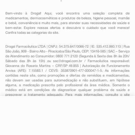
Bem-vindo à Drogal! Aqui, você encontra uma seleção completa de
medicamentos
,
dermocosméticos e produtos de beleza
,
higiene pessoal
,
mamãe
e bebê
,
conveniência
e muito mais, para atender suas necessidades de saúde e
bem-estar. Explore nossas ofertas e descubra o cuidado que você merece!
Confira todas as categorias do site.
Drogal Farmacêutica LTDA | CNPJ: 54.375.647/0066-72 | IE: 535.412.860.113 | Rua
São João, 909 - Bairro Alto - Piracicaba/São Paulo, CEP: 13416-585 | SAC – Serviço
de Atendimento ao Consumidor: 0800 771 2120 (Segunda à Sexta das 8h às 20h/
Sábado das 8h às 15h) ou
sac@drogal.com.br
/ Farmacêutica responsável:
Giovanna do Rosario Martins – CRF/SP 49.855 | Autorização de Funcionamento
Anvisa (AFE): 7.15583.1 / CEVS: 353870901-477-000047-1-5. As informações
contidas neste site, como promoções e ofertas de remédios e medicamentos,
não devem ser usadas para automedicação e não substituem, em hipótese
alguma, a medicação prescrita pelo profissional da área médica. Somente o
médico está em condições de diagnosticar qualquer problema de saúde e
prescrever o tratamento adequado. Para mais informações, consulte o site
Anvisa. As fotos contidas em nosso site são meramente ilustrativas. Promoções e
preços são válidos apenas para compras on-line, caso haja disponibilidade e
R$ 24,55
estão sujeitos a alterações no decorrer do dia. Todos os direitos reservados.
-
+
R$ 17,79
Comprar
Em
1
x
R$ 17,79
Powered by