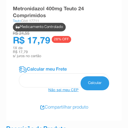
8
º
teste gravidez
Metronidazol 400mg Teuto 24
Comprimidos
9
º
esmalte
Teuto
Cód: 17711
10
º
absorvente
Medicamento Controlado
R$ 24,55
R$ 17,79
28
% OFF
1
X de
R$ 17,79
s/ juros no cartão
Não sei meu CEP
Compartilhar produto