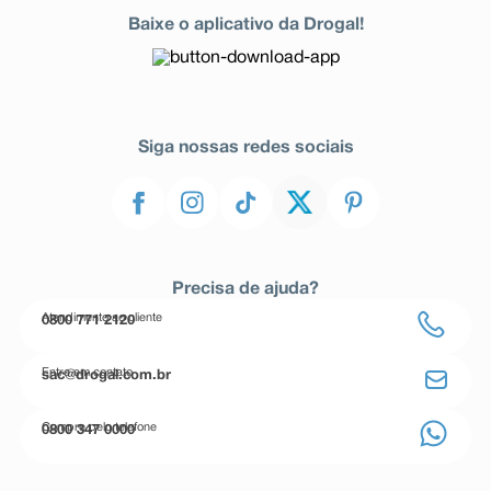
Baixe o aplicativo da Drogal!
Siga nossas redes sociais
Precisa de ajuda?
Atendimento ao cliente
0800 771 2120
Entre em contato
sac@drogal.com.br
Compre pelo telefone
0800 347 0000