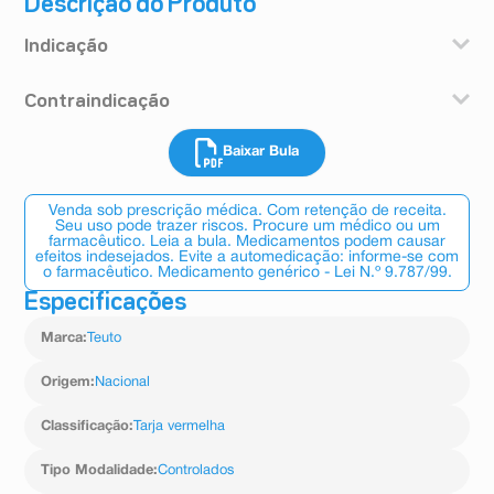
Descrição do Produto
Indicação
Este medicamento é indicado para o tratamento de
Contraindicação
vaginites (inflamação na vagina) específicas por
Trichomonas vaginalis, Candida albicans ou por
Este medicamento não deve ser usado se você já teve
associação de ambos.
Baixar Bula
alergia ao metronidazol ou outro derivado imidazólico, à
COMO ESTE MEDICAMENTO FUNCIONA?
nistatina e/ou aos demais componentes do produto.
O metronidazol + nistatina é um anti-infeccioso de uso
Este medicamento é contraindicado para uso por
local que apresenta atividade antiparasitária e
Venda sob prescrição médica. Com retenção de receita.
pacientes pediátricos.
antimicrobiana. A absorção máxima ocorre entre 8 a 12
Seu uso pode trazer riscos. Procure um médico ou um
farmacêutico. Leia a bula. Medicamentos podem causar
horas.
efeitos indesejados. Evite a automedicação: informe-se com
o farmacêutico. Medicamento genérico - Lei N.º 9.787/99.
Especificações
Marca
:
Teuto
Origem
:
Nacional
Classificação
:
Tarja vermelha
Tipo Modalidade
:
Controlados