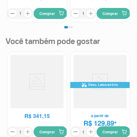
Comprar
Comprar
Você também pode gostar
Desc. Laboratório
Suplemento Alimentar
Suplemento Alimentar Nouve
Pantogar Men 90 Cápsulas
Collagen Ha 30 Sachês
Pantogar
Mantecorp Skincare
R$
341
,
15
a partir de
R$ 129,89
*
Comprar
Comprar