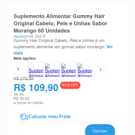
8
º
absorvente
Suplemento Alimentar Gummy Hair
9
º
teste gravidez
Original Cabelo, Pele e Unhas Sabor
10
º
esmalte
Morango 60 Unidades
Gummy
Cód: 25370
Gummy Hair Original Cabelo, Pele e Unhas é um
Ver
suplemento alimentar em gomas sabor morango.
mais
Mais opções:
R$ 279,88
R$ 109,90
61
% OFF
3
X de
R$ 36,63
s/ juros no cartão