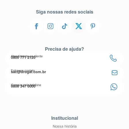
Siga nossas redes sociais
Precisa de ajuda?
0800 771 2120
Atendimento ao cliente
sac@drogal.com.br
Entre em contato
0800 347 0000
Compre pelo telefone
Institucional
Nossa história