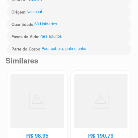
Origem
:
Nacional
Quantidade
:
60 Unidades
Fases da Vida
:
Para adultos
Parte do Corpo
:
Para cabelo, pele e unha
Similares
Suplemento Alimentar Imecap
Suplemento Alimentar
Face Ácido Hialurônico e
Pantogar Neo 60 Cápsulas
Imecap
Pantogar
Colágeno Verisol Sabor Frutas
Cítricas 30 Sachês
R$
98
,
95
R$
190
,
79