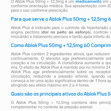
O Ablok Plus 50mg + 12,5mg é um
medicamento
em c
conforme orientação médica. Sua apresentação com 30
para o uso conforme prescrição.
Para que serve o Ablok Plus 50mg + 12,5mg
Ablok Plus é indicado para o controle da hipertensão ar
angina pectoris (
dor no peito ao esforço
), controle
miocárdio e tratamento precoce e tardio após infarto do
Como Ablok Plus 50mg + 12,5mg 60 Comprim
Ablok Plus contém 2 ingredientes ativos, que reduzem
continuamente. O atenolol age preferencialmente so
coração e na circulação. A clortalidona aumenta a qu
rins. O efeito de Ablok Plus é mantido por no mínimo 24
Ablok Plus age preferencialmente sobre os recepto
circulação, reduzindo a pressão arterial, quando 
começa a ter uma ação significativa dentro de 1 hora ap
atingindo seu efeito máximo em 2 a 4 horas.
Quais são os principais ativos do Ablok Plus
O Ablok Plus 50mg + 12,5mg combina dois princíp
complementar no controle da pressão arterial: