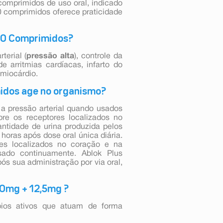
omprimidos de uso oral, indicado
 comprimidos oferece praticidade
 60 Comprimidos?
terial (
pressão alta
), controle da
 de arritmias cardíacas, infarto do
 miocárdio.
idos age no organismo?
 a pressão arterial quando usados
bre os receptores localizados no
antidade de urina produzida pelos
 horas após dose oral única diária.
res localizados no coração e na
usado continuamente. Ablok Plus
ós sua administração por via oral,
 50mg + 12,5mg ?
ios ativos que atuam de forma