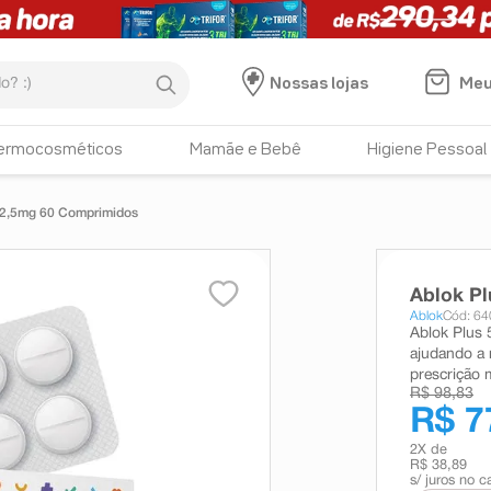
:)
Meu
Nossas lojas
ermocosméticos
Mamãe e Bebê
Higiene Pessoal
12,5mg 60 Comprimidos
Ablok P
Ablok
Cód: 6
Ablok Plus 
ajudando a r
prescrição 
R$ 98,83
R$ 7
2
X de
R$ 38,89
s/ juros no c