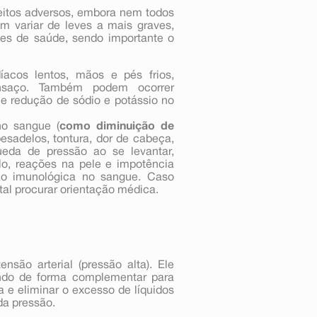
eitos adversos, embora nem todos
m variar de leves a mais graves,
ões de saúde, sendo importante o
acos lentos, mãos e pés frios,
nsaço. Também podem ocorrer
e redução de sódio e potássio no
no sangue (
como diminuição de
pesadelos, tontura, dor de cabeça,
queda de pressão ao se levantar,
lo, reações na pele e impotência
ção imunológica no sangue. Caso
al procurar orientação médica.
nsão arterial (pressão alta). Ele
ndo de forma complementar para
ca e eliminar o excesso de líquidos
da pressão.