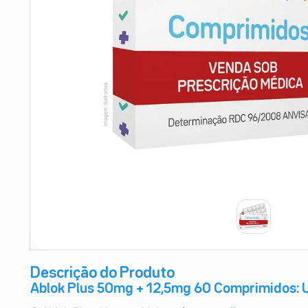
9
º
esmalte
10
º
absorvente
Descrição do Produto
Ablok Plus 50mg + 12,5mg 60 Comprimidos: U