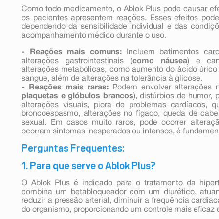
Como todo medicamento, o Ablok Plus pode causar ef
os pacientes apresentem reações. Esses efeitos pode
dependendo da sensibilidade individual e das condiç
acompanhamento médico durante o uso.
- Reações mais comuns:
Incluem batimentos cardí
alterações gastrointestinais (
como náusea
) e ca
alterações metabólicas, como aumento do ácido úrico 
sangue, além de alterações na tolerância à glicose.
- Reações mais raras:
Podem envolver alterações 
plaquetas e glóbulos brancos
), distúrbios de humor, 
alterações visuais, piora de problemas cardíacos, 
broncoespasmo, alterações no fígado, queda de cabe
sexual. Em casos muito raros, pode ocorrer altera
ocorram sintomas inesperados ou intensos, é fundament
Perguntas Frequentes:
1. Para que serve o Ablok Plus?
O Ablok Plus é indicado para o tratamento da hiperte
combina um betabloqueador com um diurético, atua
reduzir a pressão arterial, diminuir a frequência cardía
do organismo, proporcionando um controle mais eficaz 