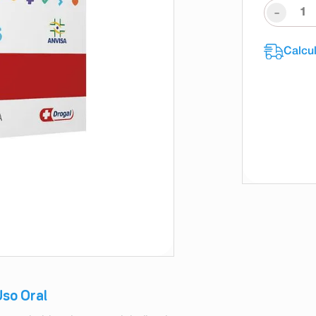
-
so Oral