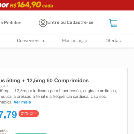
Entre ou Cadastre-se
s Pedidos
Conveniência
Manipulação
Ofertas
lus 50mg + 12,5mg 60 Comprimidos
40048
50mg + 12,5mg é indicado para hipertensão, angina e arritmias,
eduzir a pressão arterial e a frequência cardíaca. Uso sob
médica.
Ver mais
7,79
21
% OFF
artão