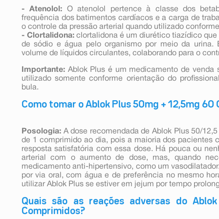
- Atenolol:
O atenolol pertence à classe dos beta
frequência dos batimentos cardíacos e a carga de traba
o controle da pressão arterial quando utilizado conform
- Clortalidona:
clortalidona é um diurético tiazídico q
de sódio e água pelo organismo por meio da urina. 
volume de líquidos circulantes, colaborando para o contr
Importante:
Ablok Plus é um medicamento de venda s
utilizado somente conforme orientação do profissiona
bula.
Como tomar o Ablok Plus 50mg + 12,5mg 60
Posologia:
A dose recomendada de Ablok Plus 50/12,5
de 1 comprimido ao dia, pois a maioria dos pacientes
resposta satisfatória com essa dose. Há pouca ou ne
arterial com o aumento de dose, mas, quando neces
medicamento anti-hipertensivo, como um vasodilatador.
por via oral, com água e de preferência no mesmo hor
utilizar Ablok Plus se estiver em jejum por tempo prolon
Quais são as reações adversas do Ablo
Comprimidos?