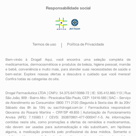
Responsabilidade social
Termos de uso
Política de Privacidade
Bem-vindo à Drogal! Aqui, você encontra uma seleção completa de
medicamentos
,
dermocosméticos e produtos de beleza
,
higiene pessoal
,
mamãe
e bebê
,
conveniência
e muito mais, para atender suas necessidades de saúde e
bem-estar. Explore nossas ofertas e descubra o cuidado que você merece!
Confira todas as categorias do site.
Drogal Farmacêutica LTDA | CNPJ: 54.375.647/0066-72 | IE: 535.412.860.113 | Rua
São João, 909 - Bairro Alto - Piracicaba/São Paulo, CEP: 13416-585 | SAC – Serviço
de Atendimento ao Consumidor: 0800 771 2120 (Segunda à Sexta das 8h às 20h/
Sábado das 8h às 15h) ou
sac@drogal.com.br
/ Farmacêutica responsável:
Giovanna do Rosario Martins – CRF/SP 49.855 | Autorização de Funcionamento
Anvisa (AFE): 7.15583.1 / CEVS: 353870901-477-000047-1-5. As informações
contidas neste site, como promoções e ofertas de remédios e medicamentos,
não devem ser usadas para automedicação e não substituem, em hipótese
alguma, a medicação prescrita pelo profissional da área médica. Somente o