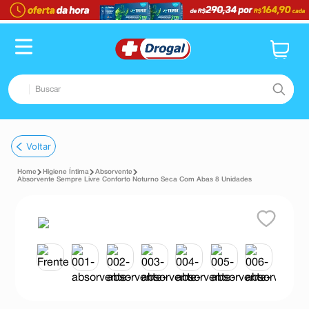
Buscar
TERMOS MAIS BUSCADOS
Voltar
1
º
fralda
Higiene Íntima
Absorvente
2
º
dipirona
Absorvente Sempre Livre Conforto Noturno Seca Com Abas 8 Unidades
3
º
lenço umedecido
4
º
tadalafila
5
º
minoxidil
6
º
desodorante
7
º
esmalte