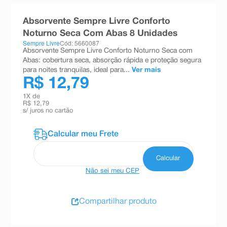
8
º
teste gravidez
Absorvente Sempre Livre Conforto
9
º
absorvente
Noturno Seca Com Abas 8 Unidades
Sempre Livre
Cód: 5660087
10
º
shampoo
Absorvente Sempre Livre Conforto Noturno Seca com
Abas: cobertura seca, absorção rápida e proteção segura
para noites tranquilas, ideal para...
Ver mais
R$ 12,79
1
X de
R$ 12,79
s/ juros no cartão
Não sei meu CEP
Compartilhar produto