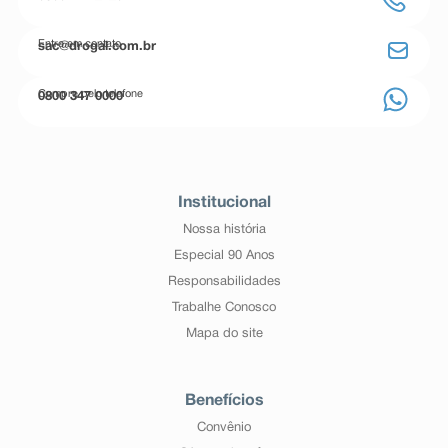
Entre em contato
sac@drogal.com.br
Compre pelo telefone
0800 347 0000
Institucional
Nossa história
Especial 90 Anos
Responsabilidades
Trabalhe Conosco
Mapa do site
Benefícios
Convênio