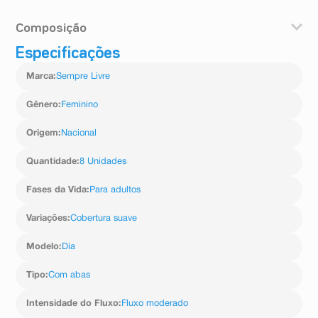
Composição
Especificações
Fibras de celulose, cobertura de fibras de polímeros
com extrato de algodão, poliacrilato de sódio
Marca
:
Sempre Livre
(superabsorvente), adesivos termoplasticos, polietileno,
papel siliconado, componente neutralizador (AGENTES
NATURAIS®).
Gênero
:
Feminino
Origem
:
Nacional
Quantidade
:
8 Unidades
Fases da Vida
:
Para adultos
Variações
:
Cobertura suave
Modelo
:
Dia
Tipo
:
Com abas
Intensidade do Fluxo
:
Fluxo moderado