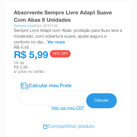
8
º
esmalte
Absorvente Sempre Livre Adapt Suave
9
º
absorvente
Com Abas 8 Unidades
Sempre Livre
Cód: 9232745
10
º
shampoo
Sempre Livre Adapt com Abas: proteção para fluxo leve a
moderado, com cobertura suave, ajuste seguro e
conforto no dia...
Ver mais
R$ 7,15
R$ 5,99
16
% OFF
1
X de
R$ 5,99
s/ juros no cartão
Não sei meu CEP
Compartilhar produto