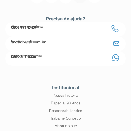
Precisa de ajuda?
Atendimento ao cliente
0800 771 2120
Entre em contato
sac@drogal.com.br
Compre pelo telefone
0800 347 0000
Institucional
Nossa história
Especial 90 Anos
Responsabilidades
Trabalhe Conosco
Mapa do site