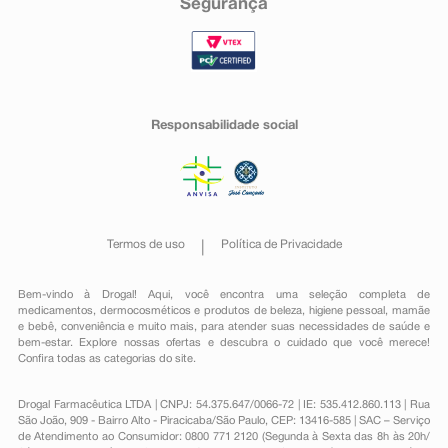
Segurança
Responsabilidade social
Termos de uso
Política de Privacidade
Bem-vindo à Drogal! Aqui, você encontra uma seleção completa de
medicamentos
,
dermocosméticos e produtos de beleza
,
higiene pessoal
,
mamãe
e bebê
,
conveniência
e muito mais, para atender suas necessidades de saúde e
bem-estar. Explore nossas ofertas e descubra o cuidado que você merece!
Confira todas as categorias do site.
Drogal Farmacêutica LTDA | CNPJ: 54.375.647/0066-72 | IE: 535.412.860.113 | Rua
São João, 909 - Bairro Alto - Piracicaba/São Paulo, CEP: 13416-585 | SAC – Serviço
de Atendimento ao Consumidor: 0800 771 2120 (Segunda à Sexta das 8h às 20h/