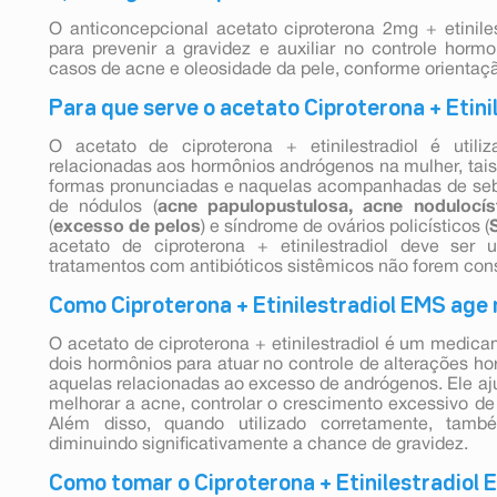
O anticoncepcional acetato ciproterona 2mg + etinile
para prevenir a gravidez e auxiliar no controle ho
casos de acne e oleosidade da pele, conforme orientaç
Para que serve o acetato Ciproterona + Etin
O acetato de ciproterona + etinilestradiol é util
relacionadas aos hormônios andrógenos na mulher, tai
formas pronunciadas e naquelas acompanhadas de seb
de nódulos (
acne papulopustulosa, acne nodulocís
(
excesso de pelos
) e síndrome de ovários policísticos (
acetato de ciproterona + etinilestradiol deve ser
tratamentos com antibióticos sistêmicos não forem co
Como Ciproterona + Etinilestradiol EMS age
O acetato de ciproterona + etinilestradiol é um medi
dois hormônios para atuar no controle de alterações h
aquelas relacionadas ao excesso de andrógenos. Ele aju
melhorar a acne, controlar o crescimento excessivo de 
Além disso, quando utilizado corretamente, tamb
diminuindo significativamente a chance de gravidez.
Como tomar o Ciproterona + Etinilestradiol