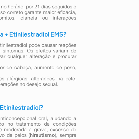
 horário, por 21 dias seguidos e
uso correto garante maior eficácia,
itos, diarreia ou interações
a + Etinilestradiol EMS?
inilestradiol pode causar reações
 sintomas. Os efeitos variam de
ar qualquer alteração e procurar
or de cabeça, aumento de peso,
 alérgicas, alterações na pele,
terações no desejo sexual.
Etinilestradiol?
ticoncepcional oral, ajudando a
ado no tratamento de condições
e moderada a grave, excesso de
vo de pelos (
hirsutismo
), sempre