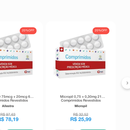
20%
OFF
20%
OFF
Dr
0
20 75mcg + 20mcg 63
Micropil 0,75 + 0,30mg 21
midos Revestidos
Comprimidos Revestidos
Allestra
Micropil
R$
97
,
63
R$
32
,
52
R$
78
,
19
R$
25
,
99