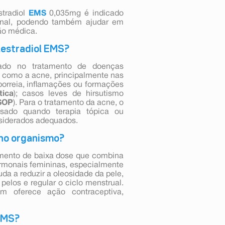
stradiol
EMS
0,035mg é indicado
rmonal, podendo também ajudar em
ão médica.
ilestradiol EMS?
izado no tratamento de doenças
s como a acne, principalmente nas
orreia, inflamações ou formações
tica
); casos leves de hirsutismo
SOP
). Para o tratamento da acne, o
 usado quando terapia tópica ou
nsiderados adequados.
 no organismo?
camento de baixa dose que combina
ormonais femininas, especialmente
da a reduzir a oleosidade da pele,
pelos e regular o ciclo menstrual.
ém oferece ação contraceptiva,
 EMS?