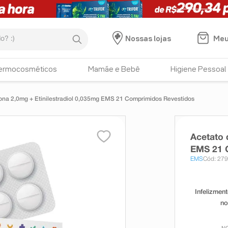
:)
Meu
Nossas lojas
ermocosméticos
Mamãe e Bebê
Higiene Pessoal
ona 2,0mg + Etinilestradiol 0,035mg EMS 21 Comprimidos Revestidos
Acetato 
EMS 21 
EMS
Cód: 27