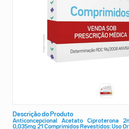
9
º
teste gravidez
10
º
esmalte
Descrição do Produto
Anticoncepcional Acetato Ciproterona 2
0,035mg 21 Comprimidos Revestidos: Uso Or