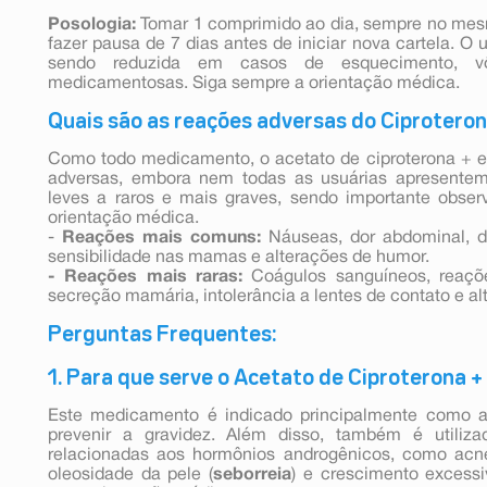
Posologia:
Tomar 1 comprimido ao dia, sempre no mesmo
fazer pausa de 7 dias antes de iniciar nova cartela. O 
sendo reduzida em casos de esquecimento, vôm
medicamentosas. Siga sempre a orientação médica.
Quais são as reações adversas do Ciproteron
Como todo medicamento, o acetato de ciproterona + et
adversas, embora nem todas as usuárias apresentem
leves a raros e mais graves, sendo importante observ
orientação médica.
-
Reações mais comuns:
Náuseas, dor abdominal, d
sensibilidade nas mamas e alterações de humor.
- Reações mais raras:
Coágulos sanguíneos, reações
secreção mamária, intolerância a lentes de contato e al
Perguntas Frequentes:
1. Para que serve o Acetato de Ciproterona + 
Este medicamento é indicado principalmente como an
prevenir a gravidez. Além disso, também é utiliz
relacionadas aos hormônios androgênicos, como acn
oleosidade da pele (
seborreia
) e crescimento excessi