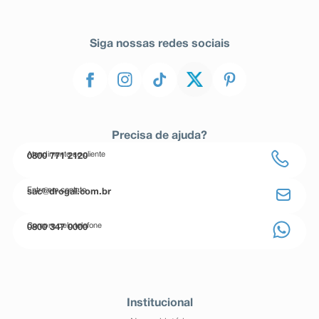
Siga nossas redes sociais
Precisa de ajuda?
Atendimento ao cliente
0800 771 2120
Entre em contato
sac@drogal.com.br
Compre pelo telefone
0800 347 0000
Institucional