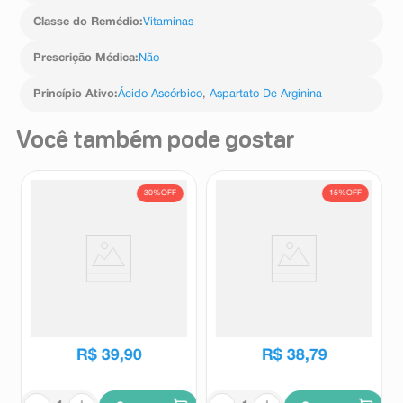
Classe do Remédio
:
Vitaminas
Prescrição Médica
:
Não
Princípio Ativo
:
Ácido Ascórbico
,
Aspartato De Arginina
Você também pode gostar
30%
OFF
15%
OFF
Suplemento Alimentar
Suplemento Alimentar Targifor
Redoxon Tripla Ação 30
C + Arginina Sabor Laranja 16
Comprimidos Efervescentes
Comprimidos Efervescentes
Redoxon
Targifor
R$
57
,
17
R$
45
,
74
R$
39
,
90
R$
38
,
79