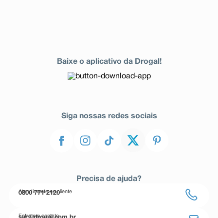
Baixe o aplicativo da Drogal!
Siga nossas redes sociais
Precisa de ajuda?
Atendimento ao cliente
0800 771 2120
Entre em contato
sac@drogal.com.br