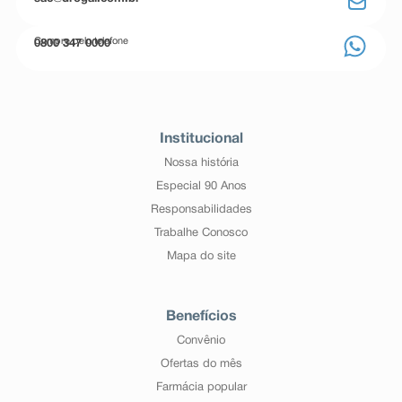
Compre pelo telefone
0800 347 0000
Institucional
Nossa história
Especial 90 Anos
Responsabilidades
Trabalhe Conosco
Mapa do site
Benefícios
Convênio
Ofertas do mês
Farmácia popular