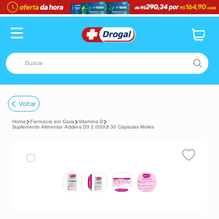
Buscar
TERMOS MAIS BUSCADOS
Voltar
1
º
fralda
Farmácia em Casa
Vitamina D
2
º
pampers confort sec max
Suplemento Alimentar Addera D3 2.000UI 30 Cápsulas Moles
3
º
dipirona
4
º
lenço umedecido
5
º
tadalafila
6
º
minoxidil
7
º
desodorante