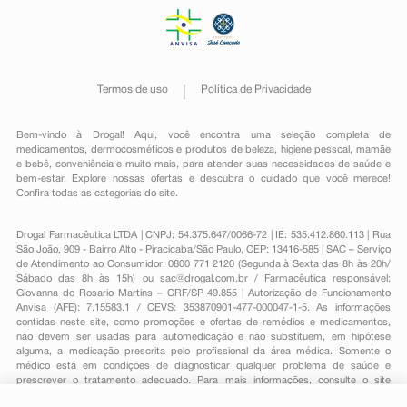
Termos de uso
Política de Privacidade
Bem-vindo à Drogal! Aqui, você encontra uma seleção completa de
medicamentos
,
dermocosméticos e produtos de beleza
,
higiene pessoal
,
mamãe
e bebê
,
conveniência
e muito mais, para atender suas necessidades de saúde e
bem-estar. Explore nossas ofertas e descubra o cuidado que você merece!
Confira todas as categorias do site.
Drogal Farmacêutica LTDA | CNPJ: 54.375.647/0066-72 | IE: 535.412.860.113 | Rua
São João, 909 - Bairro Alto - Piracicaba/São Paulo, CEP: 13416-585 | SAC – Serviço
de Atendimento ao Consumidor: 0800 771 2120 (Segunda à Sexta das 8h às 20h/
Sábado das 8h às 15h) ou
sac@drogal.com.br
/ Farmacêutica responsável:
Giovanna do Rosario Martins – CRF/SP 49.855 | Autorização de Funcionamento
Anvisa (AFE): 7.15583.1 / CEVS: 353870901-477-000047-1-5. As informações
contidas neste site, como promoções e ofertas de remédios e medicamentos,
não devem ser usadas para automedicação e não substituem, em hipótese
alguma, a medicação prescrita pelo profissional da área médica. Somente o
médico está em condições de diagnosticar qualquer problema de saúde e
prescrever o tratamento adequado. Para mais informações, consulte o site
Anvisa. As fotos contidas em nosso site são meramente ilustrativas. Promoções e