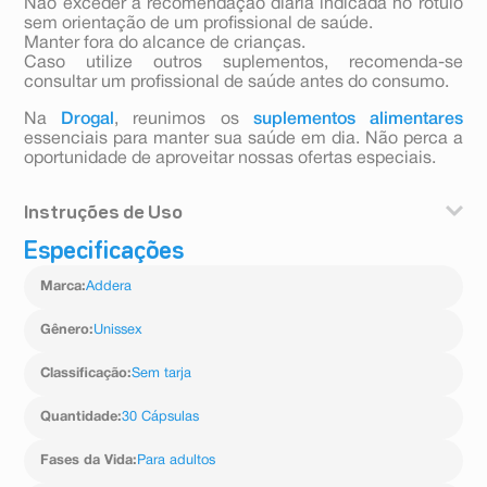
Não exceder a recomendação diária indicada no rótulo
sem orientação de um profissional de saúde.
Manter fora do alcance de crianças.
Caso utilize outros suplementos, recomenda-se
consultar um profissional de saúde antes do consumo.
Na
Drogal
, reunimos os
suplementos alimentares
essenciais para manter sua saúde em dia. Não perca a
oportunidade de aproveitar nossas ofertas especiais.
Instruções de Uso
Especificações
A dosagem varia em uma faixa terapêutica, entre 400
U.I. e 10.000 U.I. , dependendo da patologia e do nível
Marca
:
Addera
sérico de vitamina D, SEMPRE A CRITÉRIO MÉDICO,
levando-se em conta os dados de eficácia e segurança.
Longos períodos de uso deste medicamento, somente
Gênero
:
Unissex
mediante orientação médica.
Classificação
:
Sem tarja
Quantidade
:
30 Cápsulas
Fases da Vida
:
Para adultos