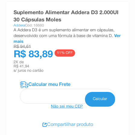
8
º
teste gravidez
Suplemento Alimentar Addera D3 2.000UI
9
º
esmalte
30 Cápsulas Moles
Addera
Cód: 16660
10
º
absorvente
A Addera D3 é um suplemento alimentar em cápsulas,
desenvolvido com uma fórmula à base de vitamina D.
Ver
mais
R$ 94,61
R$ 83,89
11
% OFF
2
X de
R$ 41,94
s/ juros no cartão
Não sei meu CEP
Compartilhar produto