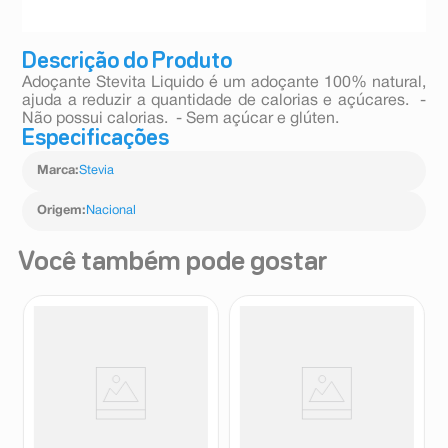
Descrição do Produto
Adoçante Stevita Liquido é um adoçante 100% natural,
ajuda a reduzir a quantidade de calorias e açúcares. -
Não possui calorias. - Sem açúcar e glúten.
Especificações
Marca
:
Stevia
Origem
:
Nacional
Você também pode gostar
Kit Adoçante Líquido Zero-Cal
Adoçante Dietético Líquido Zero-
Stevia 2 Unidades 80ml
Cal Xilitol com Sucralose 65ml