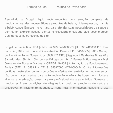
Termos de uso
Política de Privacidade
Bem-vindo à Drogal! Aqui, você encontra uma seleção completa de
medicamentos
,
dermocosméticos e produtos de beleza
,
higiene pessoal
,
mamãe
e bebê
,
conveniência
e muito mais, para atender suas necessidades de saúde e
bem-estar. Explore nossas ofertas e descubra o cuidado que você merece!
Confira todas as categorias do site.
Drogal Farmacêutica LTDA | CNPJ: 54.375.647/0066-72 | IE: 535.412.860.113 | Rua
São João, 909 - Bairro Alto - Piracicaba/São Paulo, CEP: 13416-585 | SAC – Serviço
de Atendimento ao Consumidor: 0800 771 2120 (Segunda à Sexta das 8h às 20h/
Sábado das 8h às 15h) ou
sac@drogal.com.br
/ Farmacêutica responsável:
Giovanna do Rosario Martins – CRF/SP 49.855 | Autorização de Funcionamento
Anvisa (AFE): 7.15583.1 / CEVS: 353870901-477-000047-1-5. As informações
contidas neste site, como promoções e ofertas de remédios e medicamentos,
não devem ser usadas para automedicação e não substituem, em hipótese
alguma, a medicação prescrita pelo profissional da área médica. Somente o
médico está em condições de diagnosticar qualquer problema de saúde e
prescrever o tratamento adequado. Para mais informações, consulte o site
Anvisa. As fotos contidas em nosso site são meramente ilustrativas. Promoções e
preços são válidos apenas para compras on-line, caso haja disponibilidade e
estão sujeitos a alterações no decorrer do dia. Todos os direitos reservados.
-
+
Comprar
Powered by