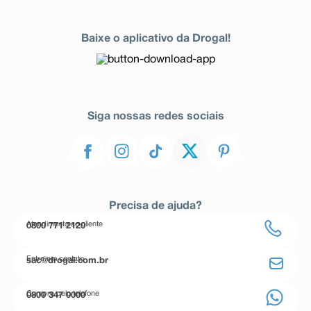
Baixe o aplicativo da Drogal!
Siga nossas redes sociais
Precisa de ajuda?
Atendimento ao cliente
0800 771 2120
Entre em contato
sac@drogal.com.br
Compre pelo telefone
0800 347 0000