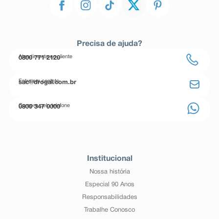
Precisa de ajuda?
Atendimento ao cliente
0800 771 2120
Entre em contato
sac@drogal.com.br
Compre pelo telefone
0800 347 0000
Institucional
Nossa história
Especial 90 Anos
Responsabilidades
Trabalhe Conosco