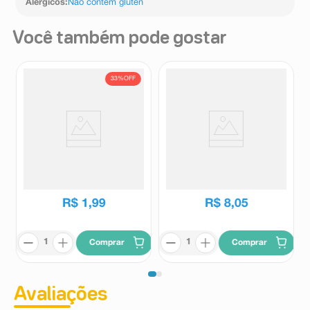
Alérgicos
:
Não contém glúten
Você também pode gostar
33%
OFF
Água de Coco Sococo Mais
Água de Coco Integral Sococo
Sabor Maracujá 200ml
330ml
Sococo
Sococo
R$
2
,
99
R$
1
,
99
R$
8
,
05
Comprar
Comprar
Avaliações