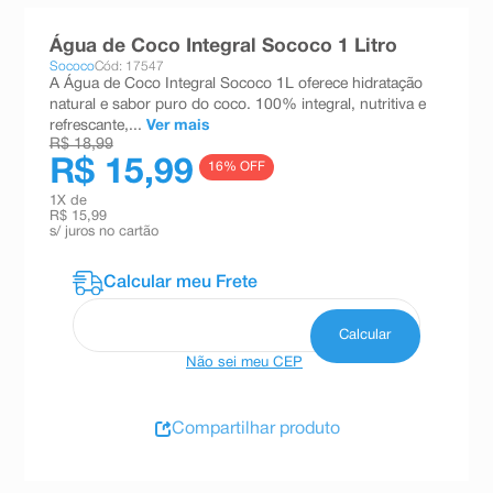
8
º
teste gravidez
Água de Coco Integral Sococo 1 Litro
9
º
esmalte
Sococo
Cód: 17547
A Água de Coco Integral Sococo 1L oferece hidratação
10
º
absorvente
natural e sabor puro do coco. 100% integral, nutritiva e
refrescante,...
Ver mais
R$ 18,99
R$ 15,99
16
% OFF
1
X de
R$ 15,99
s/ juros no cartão
Não sei meu CEP
Compartilhar produto