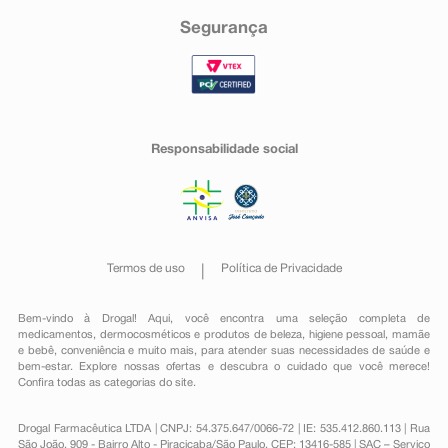
Segurança
Responsabilidade social
Termos de uso
Política de Privacidade
Bem-vindo à Drogal! Aqui, você encontra uma seleção completa de
medicamentos
,
dermocosméticos e produtos de beleza
,
higiene pessoal
,
mamãe
e bebê
,
conveniência
e muito mais, para atender suas necessidades de saúde e
bem-estar. Explore nossas ofertas e descubra o cuidado que você merece!
Confira todas as categorias do site.
Drogal Farmacêutica LTDA | CNPJ: 54.375.647/0066-72 | IE: 535.412.860.113 | Rua
São João, 909 - Bairro Alto - Piracicaba/São Paulo, CEP: 13416-585 | SAC – Serviço