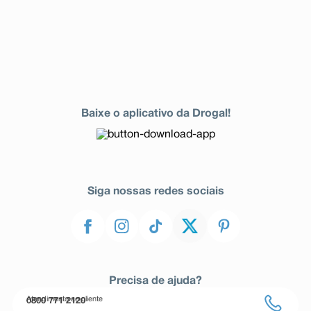
Baixe o aplicativo da Drogal!
Siga nossas redes sociais
Precisa de ajuda?
Atendimento ao cliente
0800 771 2120