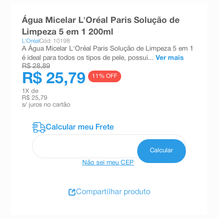
8
º
absorvente
Água Micelar L'Oréal Paris Solução de
9
º
teste gravidez
Limpeza 5 em 1 200ml
L'Oréal
Cód: 10198
10
º
esmalte
A Água Micelar L'Oréal Paris Solução de Limpeza 5 em 1
é ideal para todos os tipos de pele, possui...
Ver mais
R$ 28,89
R$ 25,79
11
% OFF
1
X de
R$ 25,79
s/ juros no cartão
Não sei meu CEP
Compartilhar produto