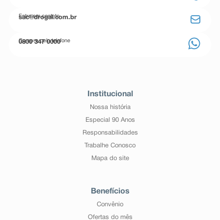
Entre em contato
sac@drogal.com.br
Compre pelo telefone
0800 347 0000
Institucional
Nossa história
Especial 90 Anos
Responsabilidades
Trabalhe Conosco
Mapa do site
Benefícios
Convênio
Ofertas do mês