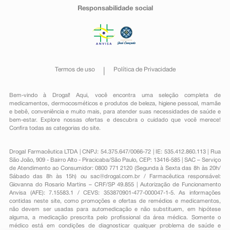
Responsabilidade social
Termos de uso
Política de Privacidade
Bem-vindo à Drogal! Aqui, você encontra uma seleção completa de
medicamentos
,
dermocosméticos e produtos de beleza
,
higiene pessoal
,
mamãe
e bebê
,
conveniência
e muito mais, para atender suas necessidades de saúde e
bem-estar. Explore nossas ofertas e descubra o cuidado que você merece!
Confira todas as categorias do site.
Drogal Farmacêutica LTDA | CNPJ: 54.375.647/0066-72 | IE: 535.412.860.113 | Rua
São João, 909 - Bairro Alto - Piracicaba/São Paulo, CEP: 13416-585 | SAC – Serviço
de Atendimento ao Consumidor: 0800 771 2120 (Segunda à Sexta das 8h às 20h/
Sábado das 8h às 15h) ou
sac@drogal.com.br
/ Farmacêutica responsável:
Giovanna do Rosario Martins – CRF/SP 49.855 | Autorização de Funcionamento
Anvisa (AFE): 7.15583.1 / CEVS: 353870901-477-000047-1-5. As informações
contidas neste site, como promoções e ofertas de remédios e medicamentos,
não devem ser usadas para automedicação e não substituem, em hipótese
alguma, a medicação prescrita pelo profissional da área médica. Somente o
médico está em condições de diagnosticar qualquer problema de saúde e