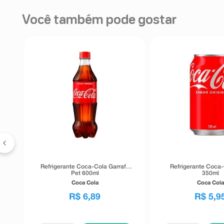
Você também pode gostar
0ml
Refrigerante Coca-Cola Garrafa
Refrigerante Coca-
Pet 600ml
350ml
Coca Cola
Coca Cola
R$
6
,
89
R$
5
,
9