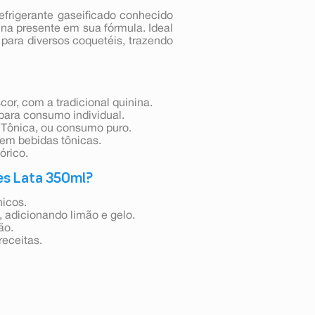
frigerante gaseificado conhecido
ina presente em sua fórmula. Ideal
para diversos coquetéis, trazendo
or, com a tradicional quinina.
l para consumo individual.
n Tônica, ou consumo puro.
 em bebidas tônicas.
órico.
es Lata 350ml?
nicos.
 adicionando limão e gelo.
ão.
receitas.