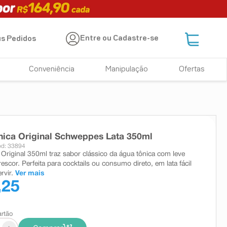
Entre ou Cadastre-se
s Pedidos
Conveniência
Manipulação
Ofertas
ica Original Schweppes Lata 350ml
d: 33894
riginal 350ml traz sabor clássico da água tônica com leve
escor. Perfeita para cocktails ou consumo direto, em lata fácil
rvir.
Ver mais
,25
artão