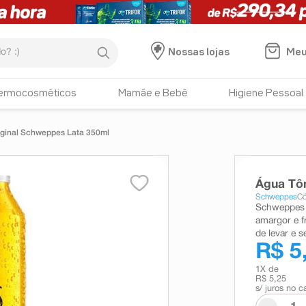
:)
Meu
Nossas lojas
ermocosméticos
Mamãe e Bebê
Higiene Pessoal
iginal Schweppes Lata 350ml
Água Tôn
Schweppes
Có
Schweppes O
amargor e fr
de levar e se
R$ 5
1
X de
R$ 5,25
s/ juros no c