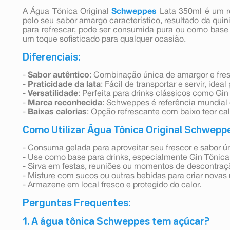
A Água Tônica Original
Schweppes
Lata 350ml é um re
pelo seu sabor amargo característico, resultado da quin
para refrescar, pode ser consumida pura ou como base 
um toque sofisticado para qualquer ocasião.
Diferenciais:
-
Sabor autêntico
: Combinação única de amargor e fresc
-
Praticidade da lata
: Fácil de transportar e servir, idea
-
Versatilidade
: Perfeita para drinks clássicos como Gi
-
Marca reconhecida
: Schweppes é referência mundial
-
Baixas calorias
: Opção refrescante com baixo teor cal
Como Utilizar Água Tônica Original Schwepp
- Consuma gelada para aproveitar seu frescor e sabor ú
- Use como base para drinks, especialmente Gin Tônica,
- Sirva em festas, reuniões ou momentos de descontraç
- Misture com sucos ou outras bebidas para criar novas 
- Armazene em local fresco e protegido do calor.
Perguntas Frequentes:
1. A água tônica Schweppes tem açúcar?