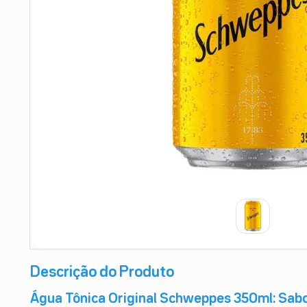
9
º
teste gravidez
10
º
esmalte
Descrição do Produto
Água Tônica Original Schweppes 350ml: Sab