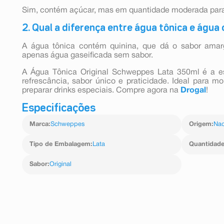
Sim, contém açúcar, mas em quantidade moderada para e
2. Qual a diferença entre água tônica e água
A água tônica contém quinina, que dá o sabor ama
apenas água gaseificada sem sabor.
A Água Tônica Original Schweppes Lata 350ml é a e
refrescância, sabor único e praticidade. Ideal para 
preparar drinks especiais. Compre agora na
Drogal
!
Especificações
Marca
:
Schweppes
Origem
:
Nac
Tipo de Embalagem
:
Lata
Quantidad
Sabor
:
Original