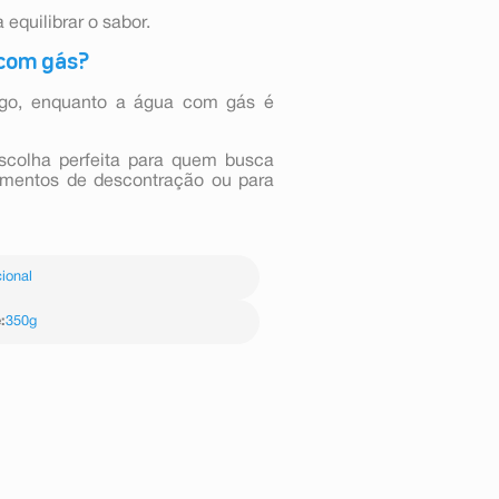
quilibrar o sabor.
 com gás?
rgo, enquanto a água com gás é
scolha perfeita para quem busca
momentos de descontração ou para
ional
e
:
350g