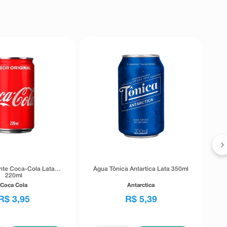
R
ante Coca-Cola Lata
Água Tônica Antartica Lata 350ml
220ml
Coca Cola
Antarctica
R$
3
,
95
R$
5
,
39