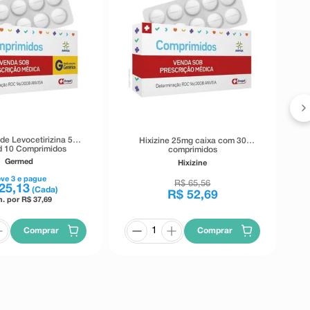
 de Levocetirizina 5mg
Hixizine 25mg caixa com 30
 10 Comprimidos
comprimidos
Revestidos
Germed
Hixizine
eve
3
e pague
R$
65
,
56
25
,
13
(Cada)
R$
52
,
69
n. por R$
37,69
Comprar
Comprar