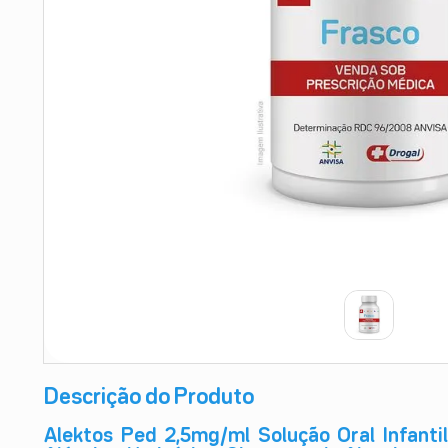
9
º
absorvente
10
º
shampoo
Descrição do Produto
Alektos Ped 2,5mg/ml Solução Oral Infantil