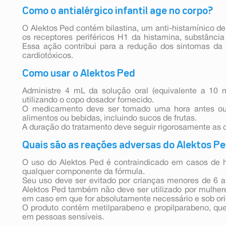
Como o antialérgico infantil age no corpo?
O Alektos Ped contém bilastina, um anti-histamínico d
os receptores periféricos H1 da histamina, substância
Essa ação contribui para a redução dos sintomas da a
cardiotóxicos.
Como usar o Alektos Ped
Administre 4 mL da solução oral (equivalente a 10 
utilizando o copo dosador fornecido.
O medicamento deve ser tomado uma hora antes ou
alimentos ou bebidas, incluindo sucos de frutas.
A duração do tratamento deve seguir rigorosamente as 
Quais são as reações adversas do Alektos P
O uso do Alektos Ped é contraindicado em casos de hi
qualquer componente da fórmula.
Seu uso deve ser evitado por crianças menores de 6 a
Alektos Ped também não deve ser utilizado por mulher
em caso em que for absolutamente necessário e sob or
O produto contém metilparabeno e propilparabeno, qu
em pessoas sensíveis.