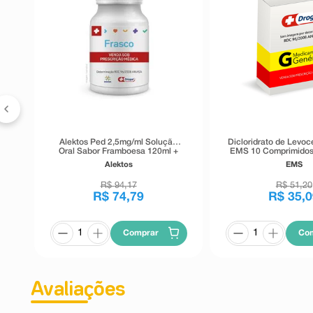
Por isso, não é necessário ajuste posológico em pac
hepática.
Siga a orientação de seu médico, respeitando sempre 
do tratamento.
Não interrompa o tratamento sem o conhecimento do s
Alektos Ped 2,5mg/ml Solução
Dicloridrato de Levoc
Oral Sabor Framboesa 120ml +
EMS 10 Comprimidos
Copo Dosador
Alektos
EMS
R$
94
,
17
R$
51
,
20
R$
74
,
79
R$
35
,
0
Comprar
Co
Avaliações