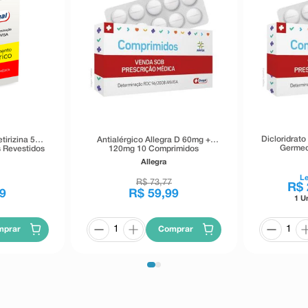
ientes adultos com insuficiência
os horários, as doses e a duração
eu médico.
Dicloridrato
etirizina 5mg
Antialérgico Allegra D 60mg +
Germed
 Revestidos
120mg 10 Comprimidos
Revestidos de Camada Dupla
Allegra
L
R$
73
,
77
R$
9
R$
59
,
99
1 U
mprar
Comprar