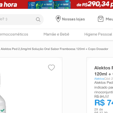
:)
Meu
Nossas lojas
ermocosméticos
Mamãe e Bebê
Higiene Pessoal
Alektos Ped 2,5mg/ml Solução Oral Sabor Framboesa 120ml + Copo Dosador
Alektos
120ml +
Alektos
Cód: 
Alektos Ped
indicado pa
rinoconjunti
R$ 94,17
R$ 7
2
X de