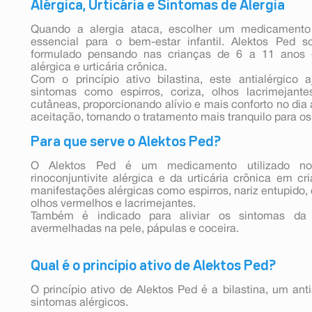
Alérgica, Urticária e Sintomas de Alergia
Quando a alergia ataca, escolher um medicamento e
essencial para o bem-estar infantil. Alektos Ped s
formulado pensando nas crianças de 6 a 11 anos q
alérgica e urticária crônica.
Com o princípio ativo bilastina, este antialérgic
sintomas como espirros, coriza, olhos lacrimejant
cutâneas, proporcionando alívio e mais conforto no dia 
aceitação, tornando o tratamento mais tranquilo para o
Para que serve o Alektos Ped?
O Alektos Ped é um medicamento utilizado no
rinoconjuntivite alérgica e da urticária crônica em cr
manifestações alérgicas como espirros, nariz entupido,
olhos vermelhos e lacrimejantes.
Também é indicado para aliviar os sintomas da u
avermelhadas na pele, pápulas e coceira.
Qual é o princípio ativo de Alektos Ped?
O princípio ativo de Alektos Ped é a bilastina, um anti
sintomas alérgicos.