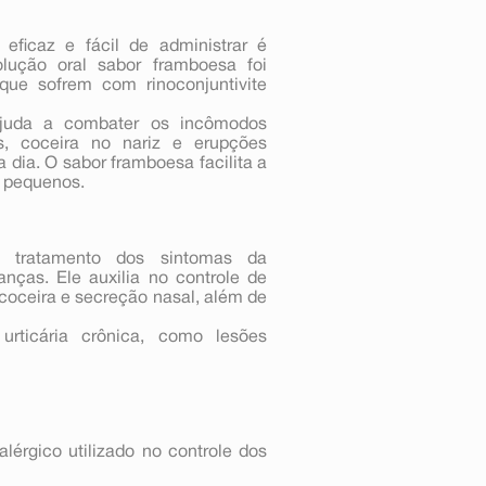
ficaz e fácil de administrar é
olução oral sabor framboesa foi
ue sofrem com rinoconjuntivite
o ajuda a combater os incômodos
es, coceira no nariz e erupções
a dia. O sabor framboesa facilita a
s pequenos.
 tratamento dos sintomas da
ianças. Ele auxilia no controle de
 coceira e secreção nasal, além de
rticária crônica, como lesões
alérgico utilizado no controle dos