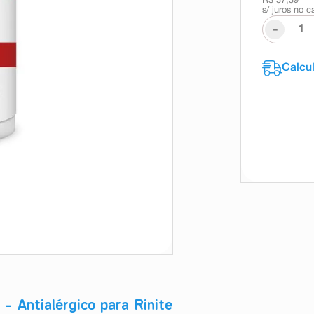
R$ 37,39
s/ juros no c
-
 – Antialérgico para Rinite