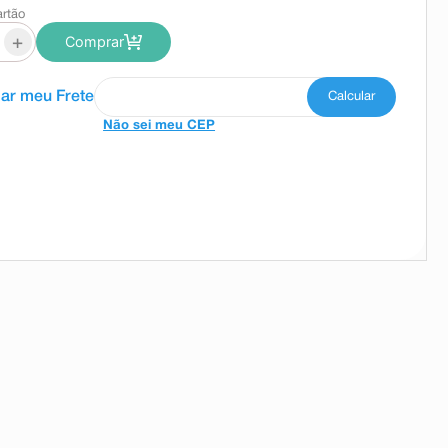
artão
+
Comprar
Não sei meu CEP