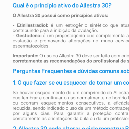
Qual é o princípio ativo do Allestra 30?
O Allestra 30 possui como princípios ativos:
-
Etinilestradiol:
é um estrogênio sintético que atua
contribuindo para a inibição da ovulação.
-
Gestodeno:
é um progestagênio que complementa a 
ovulação e promovendo alterações no muco cervica
espermatozoides.
Importante:
O uso do Allestra 30 deve ser feito com or
corretamente as recomendações do profissional de 
Perguntas Frequentes e dúvidas comuns sobr
1. O que fazer se eu esquecer de tomar um c
Se houver esquecimento de um comprimido do Allestr
que lembrar e continuar o uso normalmente no horário h
ou ocorram esquecimentos consecutivos, a eficáci
reduzida, sendo indicado o uso de um método contracept
por alguns dias. Para garantir a proteção contra
corretamente as orientações da bula ou de um profissio
2. Allestra 30 pode alterar o ciclo menstrual?