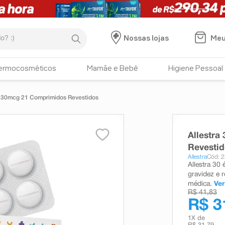
:)
Meu
Nossas lojas
ermocosméticos
Mamãe e Bebê
Higiene Pessoal
+ 30mcg 21 Comprimidos Revestidos
Allestr
Revesti
Allestra
Cód: 
Allestra 30
gravidez e 
médica.
Ver
R$ 41,83
R$ 3
1
X de