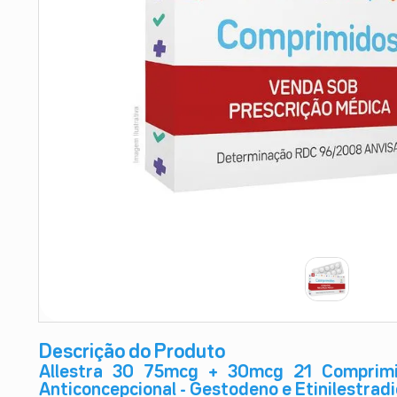
9
º
absorvente
10
º
shampoo
Descrição do Produto
Allestra 30 75mcg + 30mcg 21 Comprimi
Anticoncepcional - Gestodeno e Etinilestradi