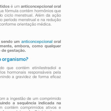
tidos
é um
anticoncepcional oral
a fórmula contém hormônios que
do ciclo menstrual. Além da ação
do período menstrual e na redução
 conforme orientação médica.
,
sendo um
anticoncepcional
oral
amente, embora, como qualquer
o de gestação.
o organismo?
o que contém etinilestradiol e
ulos hormonais responsáveis pela
nindo a gravidez de forma eficaz
 com a ingestão de um comprimido
uindo a sequência indicada na
 contém comprimidos ativos e