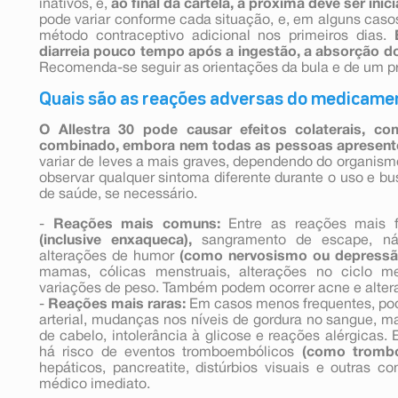
inativos, e,
ao final da cartela, a próxima deve ser inic
pode variar conforme cada situação, e, em alguns cas
método contraceptivo adicional nos primeiros dias.
diarreia pouco tempo após a ingestão, a absorção d
Recomenda-se seguir as orientações da bula e de um pr
Quais são as reações adversas do medicamen
O Allestra 30 pode causar efeitos colaterais, co
combinado, embora nem todas as pessoas apresent
variar de leves a mais graves, dependendo do organism
observar qualquer sintoma diferente durante o uso e bu
de saúde, se necessário.
-
Reações mais comuns:
Entre as reações mais f
(inclusive enxaqueca),
sangramento de escape, náus
alterações de humor
(como nervosismo ou depressã
mamas, cólicas menstruais, alterações no ciclo me
variações de peso. Também podem ocorrer acne e altera
-
Reações mais raras:
Em casos menos frequentes, pod
arterial, mudanças nos níveis de gordura no sangue, 
de cabelo, intolerância à glicose e reações alérgicas.
há risco de eventos tromboembólicos
(como trombo
hepáticos, pancreatite, distúrbios visuais e outras 
médico imediato.