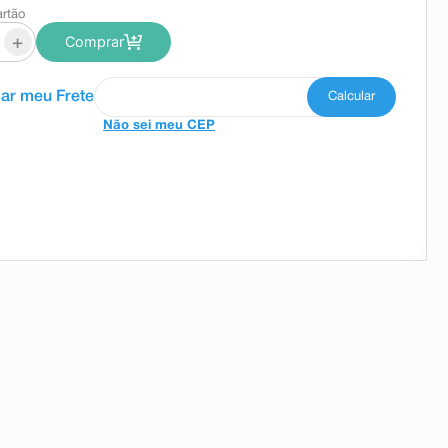
artão
+
Comprar
Não sei meu CEP