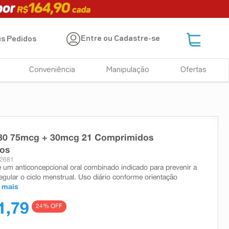
Entre ou Cadastre-se
s Pedidos
Conveniência
Manipulação
Ofertas
a 30 75mcg + 30mcg 21 Comprimidos
dos
22681
 é um anticoncepcional oral combinado indicado para prevenir a
regular o ciclo menstrual. Uso diário conforme orientação
 mais
1,79
24
% OFF