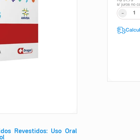
R$ 31,79
s/ juros no c
-
dos Revestidos: Uso Oral
ol