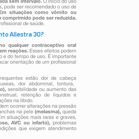
iada sem intervalo.
O início do uso
os, pode ser recomendado o uso de
Em situações como vômito ou
o comprimido pode ser reduzida.
ofissional de saúde.
to Allestra 30?
mo qualquer contraceptivo oral
em reações.
Esses efeitos podem
o e do tempo de uso. É importante
scar orientação de um profissional
requentes estão dor de cabeça
eas, dor abdominal, tontura,
o),
sensibilidade ou aumento das
nstrual, retenção de líquidos e
ções na libido.
em ocorrer alterações na pressão
manchas na pele
(melasma),
queda
 Em situações mais raras e graves,
se, AVC ou infarto),
problemas
condições que exigem atendimento