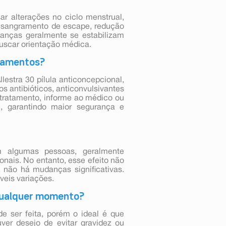
ar alterações no ciclo menstrual,
r sangramento de escape, redução
anças geralmente se estabilizam
buscar orientação médica.
icamentos?
lestra 30 pílula anticoncepcional,
os antibióticos, anticonvulsivantes
ro tratamento, informe ao médico ou
, garantindo maior segurança e
m algumas pessoas, geralmente
onais. No entanto, esse efeito não
 não há mudanças significativas.
veis variações.
 qualquer momento?
de ser feita, porém o ideal é que
ver desejo de evitar gravidez ou