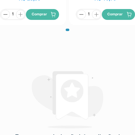
amente por via IV ou diluída com
Comprar
Comprar
io 0,9% também em infusão lenta,
ras após a diluição.
oses tóxicas. O ideal é acertar a
 assim os quadros tóxicos. Níveis
 pacientes em tratamento crônico
óreo seco.