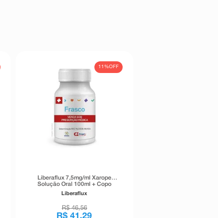
11%
OFF
Liberaflux 7,5mg/ml Xarope
Solução Oral 100ml + Copo
Medidor
Liberaflux
R$
46
,
56
R$
41
,
29