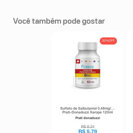
Sanitária – NOTIVISA, disponível em www.anvisa.gov.
As doses são proporcionalmente menores e devem se
para a Vigilância Sanitária Estadual ou Municipal.
peso da criança.
Dose de manutenção:
Você também pode gostar
As taxas de infusão de manutenção recomendadas para
aminofilina estão descritas na tabela abaixo:
Taxa de infusão de manutenção de aminofilina (mg/k
30%
OFF
Grupos de pacientes
Prim
Crianças 6 meses – 9 anos
Crianças 9 a 16 anos e adultos jovens fumantes
Adultos não fumantes
Sulfato de Salbutamol 0,48mg/ml
Prati-Donaduzzi Xarope 120ml
Pacientes idosos e pacientes com cor pulmonare
Sabor Laranja + Copo-medida
Prati donaduzzi
R$
8
,
24
R$
5
,
79
Pacientes com insuficiência cardíaca ou hepática