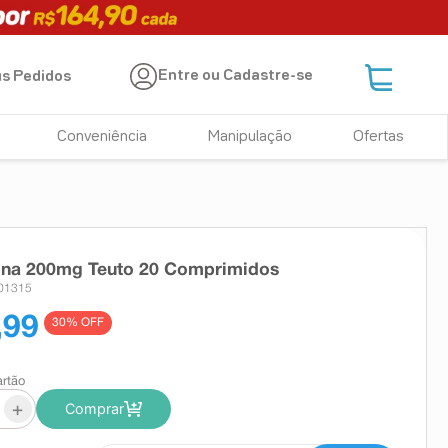
Entre ou Cadastre-se
s Pedidos
Conveniência
Manipulação
Ofertas
lina 200mg Teuto 20 Comprimidos
01315
,99
30
% OFF
artão
+
Comprar