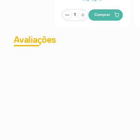
A injeção de aminofilina pode ser administrada lent
Comprar
solução isotônica de glicose a 5% ou cloreto de sód
podendo ser conservada por um período máximo de 24 ho
As doses terapêuticas são muitas vezes próximas das d
dose através da dosagem sérica da teofilina, evitando
Avaliações
séricos de teofilina devem ser medidos em todos os
com a teofilina. Em obesos deve-se utilizar o peso corp