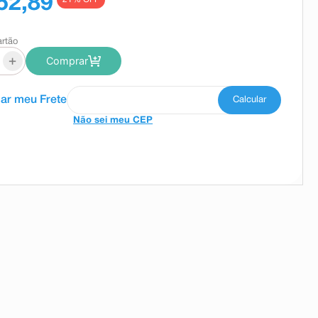
52,89
artão
+
Comprar
Não sei meu CEP