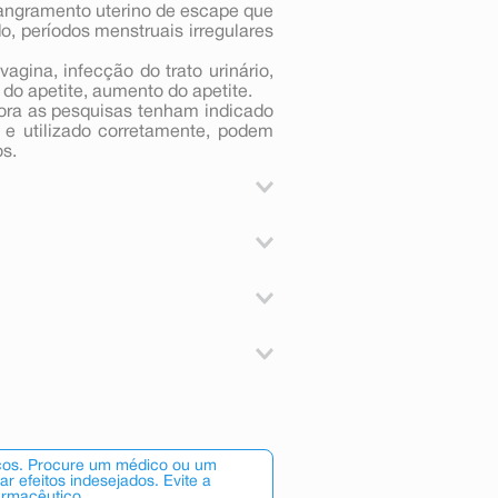
sangramento uterino de escape que
, períodos menstruais irregulares
agina, infecção do trato urinário,
 do apetite, aumento do apetite.
ora as pesquisas tenham indicado
 e utilizado corretamente, podem
os.
 a gravidez.
. Se tem (ou alguma vez teve) uma
s secundários, no entanto, estes
ormal;
ue seja sensível aos hormônios
o de Ammy® estão descritos nos
 O que devo saber antes de tomar
redientes do Ammy®. Veja no item
formações adicionais e consulte o
...........................................................
s seus rins não estão funcionando
alos irregulares durante o uso de
scos. Procure um médico ou um
...................................... 1 comprimido
 de que a proteção contraceptiva
 efeitos indesejados. Evite a
enais (glândulas localizadas logo
armacêutico.