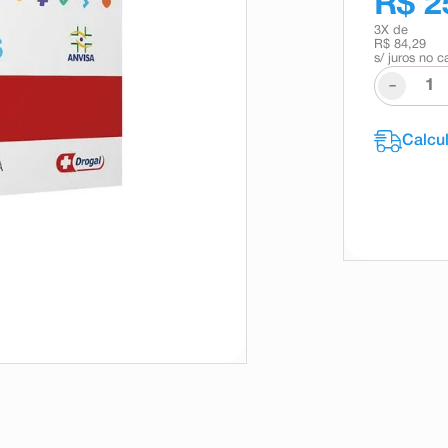
R$ 2
3
X de
R$ 84,29
s/ juros no c
-