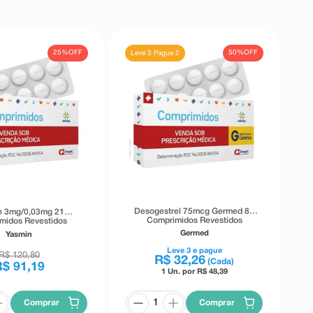
25%
OFF
50%
OFF
Leve 3 Pague 2
Desogestrel 75mcg Germed 84
n 3mg/0,03mg 21
Comprimidos Revestidos
midos Revestidos
Germed
Yasmin
Leve
3
e pague
R$
120
,
80
R$
32
,
26
(Cada)
R$
91
,
19
1 Un. por R$
48,39
Comprar
Comprar