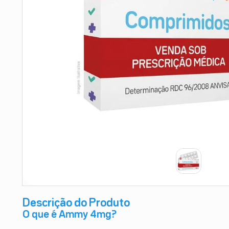
9
º
absorvente
10
º
shampoo
Descrição do Produto
O que é Ammy 4mg?