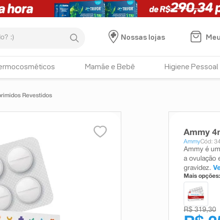
:)
Meu
Nossas lojas
ermocosméticos
Mamãe e Bebê
Higiene Pessoal
imidos Revestidos
Ammy 4m
Ammy
Cód: 3
Ammy é um é
a ovulação 
gravidez.
V
Mais opções:
R$ 319,30