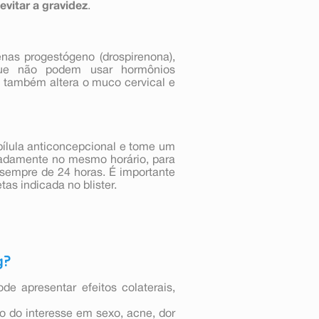
evitar a gravidez
.
as progestógeno (drospirenona),
que não podem usar hormônios
e também altera o muco cervical e
pílula anticoncepcional e tome um
madamente no mesmo horário, para
 sempre de 24 horas. É importante
as indicada no blister.
g?
 apresentar efeitos colaterais,
 do interesse em sexo, acne, dor