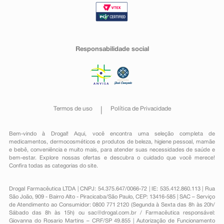
Responsabilidade social
Termos de uso
Política de Privacidade
Bem-vindo à Drogal! Aqui, você encontra uma seleção completa de
medicamentos
,
dermocosméticos e produtos de beleza
,
higiene pessoal
,
mamãe
e bebê
,
conveniência
e muito mais, para atender suas necessidades de saúde e
bem-estar. Explore nossas ofertas e descubra o cuidado que você merece!
Confira todas as categorias do site.
Drogal Farmacêutica LTDA | CNPJ: 54.375.647/0066-72 | IE: 535.412.860.113 | Rua
São João, 909 - Bairro Alto - Piracicaba/São Paulo, CEP: 13416-585 | SAC – Serviço
de Atendimento ao Consumidor: 0800 771 2120 (Segunda à Sexta das 8h às 20h/
Sábado das 8h às 15h) ou
sac@drogal.com.br
/ Farmacêutica responsável:
Giovanna do Rosario Martins – CRF/SP 49.855 | Autorização de Funcionamento