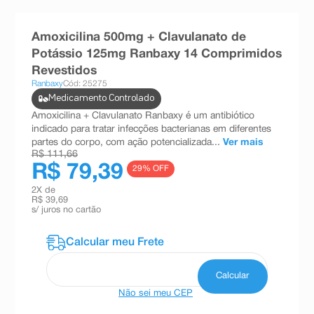
8
º
absorvente
Amoxicilina 500mg + Clavulanato de
9
º
teste gravidez
Potássio 125mg Ranbaxy 14 Comprimidos
10
º
esmalte
Revestidos
Ranbaxy
Cód: 25275
Medicamento Controlado
Amoxicilina + Clavulanato Ranbaxy é um antibiótico
indicado para tratar infecções bacterianas em diferentes
partes do corpo, com ação potencializada...
Ver mais
R$ 111,66
R$ 79,39
29
% OFF
2
X de
R$ 39,69
s/ juros no cartão
Não sei meu CEP