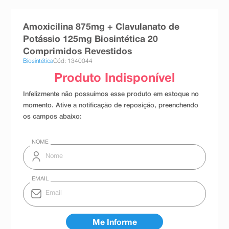
8
º
teste gravidez
Amoxicilina 875mg + Clavulanato de
9
º
absorvente
Potássio 125mg Biosintética 20
10
º
shampoo
Comprimidos Revestidos
Biosintética
Cód: 1340044