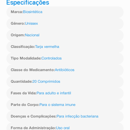
dióxido de silício, aroma de limão, aroma de cereja
Especificações
potássio no início de uma refeição, em crianças).
ajuste de dosagem é necessário. Para pacientes com
silvestre, sacarina sódica e manitol.
Reações incomuns (ocorrem entre 0,1% e 1% dos
comprometimento grave do funcionamento dos rins
Marca
:
Biosintética
pacientes que utilizam este medicamento)
TFG < 30 mL/min., o uso de amoxicilina + clavulanato
- tontura;
de potássio não é recomendável.
- dor de cabeça;
Gênero
:
Unissex
Pacientes com insuficiência hepática (do fígado)
- desconforto abdominal;
Quem tem problemas no fígado deve usar amoxicilina +
- aumento moderado de enzimas do fígado (como AST
clavulanato de potássio com cautela, e o médico deve
Origem
:
Nacional
ou ALT);
monitorar a função hepática do paciente em intervalos
- erupções na pele, coceira e vermelhidão.
regulares. No momento, os dados existentes são
Classificação
:
Tarja vermelha
Reações raras (ocorrem de 0,01% a 0,1% dos
insuficientes para servir como base de recomendação
pacientes que utilizam este medicamento)
de dosagem.
Tipo Modalidade
:
Controlados
- diminuição reversível de glóbulos brancos (células de
A duração do tratamento deve ser apropriada para a
defesa) e diminuição de plaquetas (células
indicação e não se deve exceder 14 dias sem revisão
Classe do Medicamento
:
Antibióticos
responsáveis pela coagulação) do sangue;
médica. O tratamento pode ser iniciado por via
- eritema multiforme (lesões das mucosas e da pele).
intravenosa e continuar com uma preparação oral.
Reações muito raras (ocorrem em menos de 0,01% dos
Quantidade
:
20 Comprimidos
Siga a orientação de seu médico, respeitando sempre
pacientes que utilizam este medicamento)
os horários, as doses e a duração do tratamento.
- falta de glóbulos brancos, que pode resultar em
Não interrompa o tratamento sem o conhecimento do
Fases da Vida
:
Para adulto e infantil
infecções frequentes, como febre, calafrios, inflamação
seu médico.
da garganta ou úlceras na boca;
Este medicamento não deve ser mastigado.
Parte do Corpo
:
Para o sistema imune
- baixa contagem de plaquetas, que pode resultar em
sangramento ou hematomas (manchas roxas que
Doenças e Complicações
:
Para infecção bacteriana
surgem com mais facilidade que o normal);
- destruição de glóbulos vermelhos e
consequentemente anemia, que pode resultar em
Forma de Administração
:
Uso oral