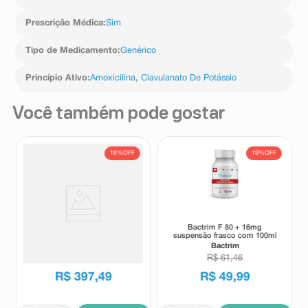
cansaço, dores de cabeça e falta de ar causada pela
prática de exercícios físicos, vertigem, palidez e
Prescrição Médica
:
Sim
amarelamento da pele e/ou dos olhos;
- sinais repentinos de alergia, tais como erupções da
Tipo de Medicamento
:
Genérico
pele, prurido (coceira) ou urticária, inchaço da face, dos
lábios, da língua ou de outras partes do corpo, falta de
Princípio Ativo
:
Amoxicilina
,
Clavulanato De Potássio
ar, respiração ofegante ou problemas para respirar; se
esses sintomas ocorrerem, pare de usar o
medicamento e procure socorro médico o mais rápido
Você também pode gostar
possível;
- convulsões podem ocorrer em pacientes com função
renal prejudicada ou que estejam recebendo doses
18%
OFF
19%
OFF
altas do medicamento;
- hipercinesia (presença de movimentos exacerbados e
incontroláveis), tontura;
- efeitos relacionados ao sistema digestivo, como
diarreia grave, que também pode conter sangue e ser
acompanhada de cólicas abdominais;
Pyloripac 14 Blísteres
Bactrim F 80 + 16mg
- sua língua pode mudar de cor, ficando amarela,
suspensão frasco com 100ml
marrom ou preta, e dar a impressão de ter pelos;
Pyloripac
Bactrim
- efeitos relacionados ao fígado; esses sintomas podem
R$
484
,
82
R$
61
,
46
manifestar-se como enjoo, vômito, perda de apetite,
R$
397
,
49
R$
49
,
99
sensação geral de mal-estar, febre, coceira,
amarelamento da pele e dos olhos e escurecimento da
urina. As reações relacionadas ao fígado podem ocorrer