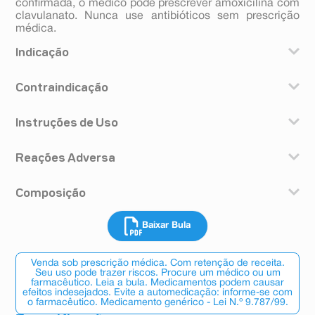
confirmada, o médico pode prescrever amoxicilina com
clavulanato. Nunca use antibióticos sem prescrição
médica.
Indicação
Este medicamento é indicado para tratamento de
Contraindicação
infecções bacterianas (causadas por bactérias)
comuns. São elas: infecções das vias respiratórias
O medicamento amoxicilina + clavulanato de potássio
superiores, inclusive de ouvido, nariz e garganta (em
Instruções de Uso
é contraindicado para pacientes que apresentam
particular, sinusite, otite média e tonsilite, ou
reações alérgicas e hipersensibilidade às penicilinas,
amigdalite); infecções das vias respiratórias inferiores,
Modo de usar
além de disfunção do fígado ou icterícia (amarelamento
como bronquite crônica e broncopneumonia; infecções
Reações Adversa
Uso oral
da pele e dos olhos) associadas ao uso de amoxicilina
urinárias, principalmente cistite; infecções de pele e
Os comprimidos devem ser engolidos inteiros, sem
+ clavulanato de potássio ou de outras penicilinas.
tecidos moles, sobretudo por celulite, mordidas de
As reações adversas estão listadas abaixo de acordo
mastigar. Se necessário, podem ser partidos pela
animais e abscesso dentário grave com celulite
Composição
com a frequência.
metade e engolidos, mas não mastigados.
disseminada.
Reação muito comum (ocorre em 10% dos pacientes
Para reduzir o desconforto gastrintestinal, ou seja, no
Cada 5 ml de amoxicilina + clavulanato de potássio
que utilizam este medicamento): diarreia (em adultos)
estômago ou intestino, tome os comprimidos no início
Baixar Bula
suspensão oral contém:
Reações comuns (ocorrem entre 1% e 10% dos
da refeição.
amoxicilina (sob a forma de amoxicilina tri-
pacientes que utilizam este medicamento)
Posologia
hidratada)..........................................................400 mg
- candidíase muco cutânea (infecção causada por
Um comprimido de amoxicilina + clavulanato de
Venda sob prescrição médica. Com retenção de receita.
ácido clavulânico (sob a forma de clavulanato de
fungo), caracterizada pela presença de lesões
Seu uso pode trazer riscos. Procure um médico ou um
potássio, duas vezes ao dia.
potássio)..................................................57 mg
farmacêutico. Leia a bula. Medicamentos podem causar
esbranquiçadas em boca e mucosas;
Pacientes com insuficiência renal (dos rins)
efeitos indesejados. Evite a automedicação: informe-se com
Excipientes: ácido cítrico, citrato de sódio, celulose
- diarreias, enjoo e vômito (essas reações podem ser
Para pacientes com comprometimento moderado do
o farmacêutico. Medicamento genérico - Lei N.º 9.787/99.
microcristalina, carmelose sódica, goma xantana,
reduzidas com o uso de amoxicilina + clavulanato de
funcionamento dos rins TFG ≥ 30 mL/min., nenhum