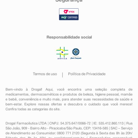
Segurança
Responsabilidade social
Termos de uso
Política de Privacidade
Bem-vindo à Drogal! Aqui, você encontra uma seleção completa de
medicamentos
,
dermocosméticos e produtos de beleza
,
higiene pessoal
,
mamãe
e bebê
,
conveniência
e muito mais, para atender suas necessidades de saúde e
bem-estar. Explore nossas ofertas e descubra o cuidado que você merece!
Confira todas as categorias do site.
Drogal Farmacêutica LTDA | CNPJ: 54.375.647/0066-72 | IE: 535.412.860.113 | Rua
São João, 909 - Bairro Alto - Piracicaba/São Paulo, CEP: 13416-585 | SAC – Serviço
de Atendimento ao Consumidor: 0800 771 2120 (Segunda à Sexta das 8h às 20h/