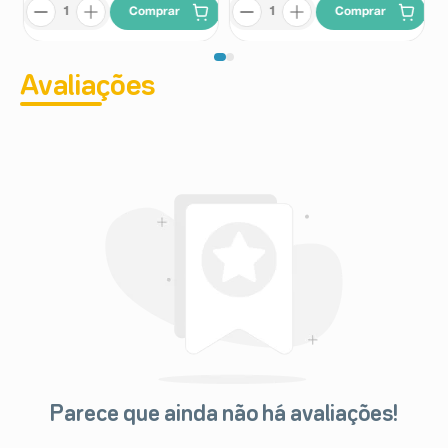
Comprar
Comprar
até dois meses após o início do tratamento;
- sintomas semelhantes aos da gripe com erupção
cutânea, febre, glândulas inchadas e resultados
anormais de exames de sangue (incluindo o aumento
Avaliações
dos glóbulos brancos (eosinofilia) e enzimas hepáticas)
(Reação do medicamento com eosinofilia e sintomas
sistêmicos (DRESS);
- meningite asséptica. Outras reações adversas
- trombocitopenia púrpura;
- ansiedade, insônia e confusão mental (relatos raros);
- glossite (inflamação e inchaço da língua). Informe ao
seu médico, cirurgião-dentista ou farmacêutico o
aparecimento de reações indesejáveis pelo uso do
medicamento.
Informe também à empresa através do Serviço de
Atendimento ao Consumidor (SAC), pelo telefone
0800191914.
Parece que ainda não há avaliações!