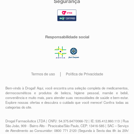
Segurança
Responsabilidade social
Termos de uso
Política de Privacidade
Bem-vindo à Drogal! Aqui, você encontra uma seleção completa de
medicamentos
,
dermocosméticos e produtos de beleza
,
higiene pessoal
,
mamãe e bebê
,
conveniência
e muito mais, para atender suas necessidades de saúde e bem-estar.
Explore nossas ofertas e descubra o cuidado que você merece!
Confira todas as
categorias do site.
Drogal Farmacêutica LTDA | CNPJ: 54.375.647/0066-72 | IE: 535.412.860.113 | Rua
São João, 909 - Bairro Alto - Piracicaba/São Paulo, CEP: 13416-585 | SAC – Serviço
de Atendimento ao Consumidor: 0800 771 2120 (Segunda à Sexta das 8h às 20h/