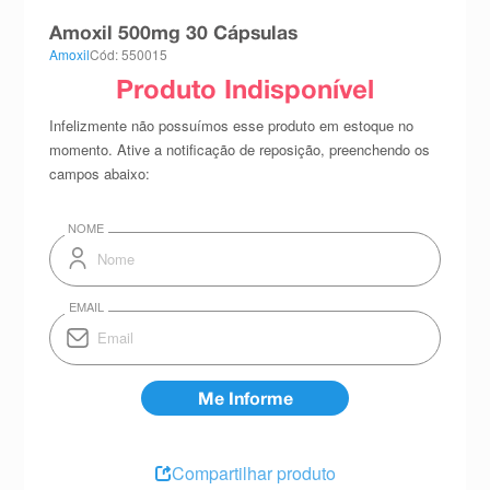
8
º
teste gravidez
Amoxil 500mg 30 Cápsulas
Amoxil
Cód: 550015
9
º
esmalte
10
º
absorvente
Compartilhar produto