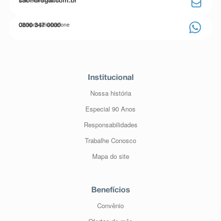
sac@drogal.com.br
Compre pelo telefone
0800 347 0000
Institucional
Nossa história
Especial 90 Anos
Responsabilidades
Trabalhe Conosco
Mapa do site
Benefícios
Convênio