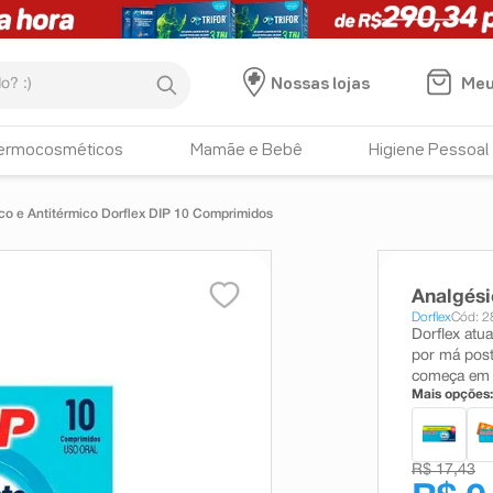
:)
Meu
Nossas lojas
ermocosméticos
Mamãe e Bebê
Higiene Pessoal
co e Antitérmico Dorflex DIP 10 Comprimidos
Analgési
Dorflex
Cód: 2
Dorflex atu
por má postu
começa em 
Mais opções:
R$ 17,43