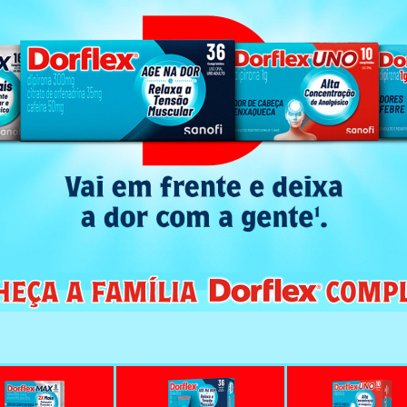
s, descamação da pele, úlceras na
pções cutâneas graves podem ser
ipe (síndrome de Stevens-Johnson,
ada, temperatura corporal elevada
tânea Associada à Eosinofilia e
ade medicamentosa) (vide “O que
ios do sangue e sistema linfático
z em quantidade insuficiente os
anulocitose (diminuição do número
 sangue, em consequência de um
de glóbulos vermelhos, brancos e
edução dos glóbulos brancos) e
s). Estas reações podem ocorrer
amente em muitas ocasiões, sem
incluem lesões inflamatórias na
amação na garganta, febre (mesmo
etanto, em pacientes recebendo
locitose podem ser mínimos. A taxa
mentada, enquanto o aumento de
sinais típicos de trombocitopenia
recimento de pontos vermelhos na
ações hipotensivasisoladas Podem
ipotensivas transitórias isoladas;
orma de queda crítica da pressão