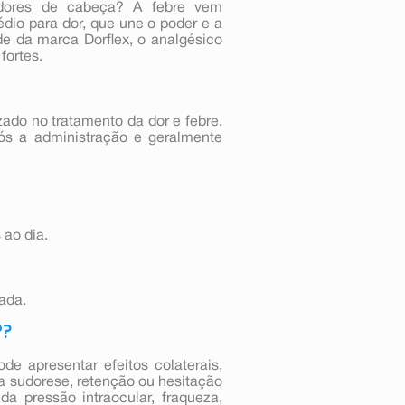
 dores de cabeça? A febre vem
dio para dor, que une o poder e a
 da marca Dorflex, o analgésico
fortes.
zado no tratamento da dor e febre.
ós a administração e geralmente
ao dia.
ada.
P?
e apresentar efeitos colaterais,
a sudorese, retenção ou hesitação
da pressão intraocular, fraqueza,