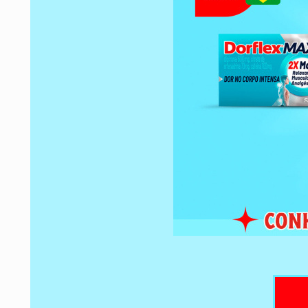
circulares no tronco, muitas vezes com bolhas centrai
boca, garganta, nariz, genitais e olhos, estas eru
precedidas por febre e sintomas semelhantes aos da gr
necrólise epidérmica tóxica), erupção cutânea dissemin
(febre > 38ºC) e linfonodos aumentados (Reação Cu
Sintomas Sistêmicos ou síndrome de hipersensibilid
devo saber antes de usar este medicamento?”). Distúrb
Anemia aplástica (doença onde a medula óssea produ
glóbulos vermelhos, glóbulos brancos e plaquetas), agr
de granulócitos – tipos de glóbulos brancos - no
distúrbio na medula óssea) e pancitopenia (redução 
plaquetas), incluindo casos fatais, leucopenia (r
trombocitopenia (diminuição no número de plaqueta
mesmo após DORFLEX DIP ter sido utilizada previ
complicações. Os sinais típicos de agranulocitose 
mucosa (ex.: orofaríngea, anorretal, genital), infl
inesperadamente persistente ou recorrente). Entr
tratamento com antibiótico, os sinais típicos de agranu
de sedimentação eritrocitária é extensivamente au
nódulos linfáticos é tipicamente leve ou ausente. Os 
incluem uma maior tendência para sangramento e apa
pele e membranas mucosas. Distúrbios vasculares Re
ocorrer ocasionalmente após a administração, reações h
em casos raros, estas reações apresentam-se sob a f