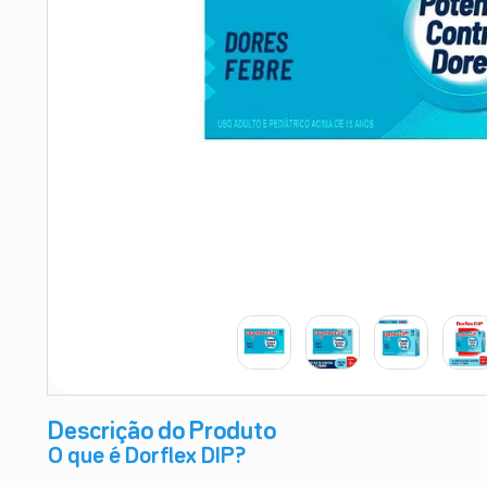
9
º
absorvente
10
º
shampoo
Descrição do Produto
O que é Dorflex DIP?