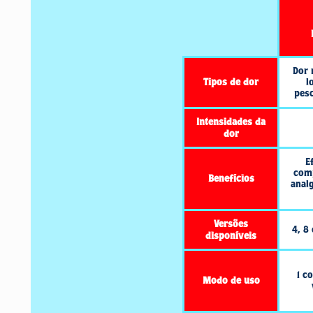
sanguínea. Distúrbios renais e urinários Em casos
pacientes com histórico de doença nos rins, pode oc
função dos rins (insuficiência renal aguda), em alguns
de urina, redução muito acentuada da produção d
proteínas através da urina. Em casos isolados, pode oco
tipo de inflamação nos rins). Uma coloração averme
vezes na urina. Distúrbios gastrintestinais Foram 
gastrintestinal. Distúrbios hepatobiliares Lesão hepát
medicamentos, incluindo hepatite aguda (inflamação do 
da pele e olhos), aumento das enzimas hepáticas (enz
frequência desconhecida (vide “O que devo saber an
Pare de usar DORFLEX DIP e imediatamente contac
alguns dos sintomas abaixo: Calafrios, febre, dor de
mucosas (superfícies corporais úmidas), especialment
região genital ou anal. Veja também a seção 4 “O q
medicamento?”. Náusea ou vômito, febre, sensação de 
de cor escura, fezes de cor clara, aparecimento de c
branca dos olhos, coceira, erupção na pele ou dor na 
sintomas podem ser sinais de lesão hepática (do fígado
usar este medicamento?”). Informe ao seu médico, cir
aparecimento de reações indesejáveis pelo uso do
empresa através do seu serviço de atendimento.