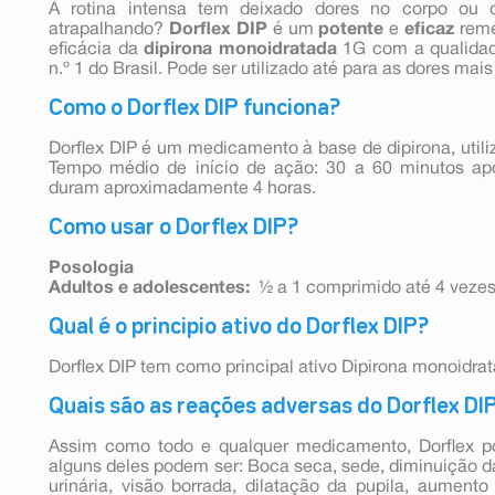
A rotina intensa tem deixado dores no corpo ou
atrapalhando?
Dorflex DIP
é um
potente
e
eficaz
remé
eficácia da
dipirona monoidratada
1G com a qualidade
n.º 1 do Brasil. Pode ser utilizado até para as dores mais 
Como o Dorflex DIP funciona?
Dorflex DIP é um medicamento à base de dipirona, utili
Tempo médio de início de ação: 30 a 60 minutos ap
duram aproximadamente 4 horas.
Como usar o Dorflex DIP?
Posologia
Adultos e adolescentes:
½ a 1 comprimido até 4 vezes 
Qual é o principio ativo do Dorflex DIP?
Dorflex DIP tem como principal ativo Dipirona monoidrat
Quais são as reações adversas do Dorflex DI
Assim como todo e qualquer medicamento, Dorflex pod
alguns deles podem ser: Boca seca, sede, diminuição d
urinária, visão borrada, dilatação da pupila, aumento 