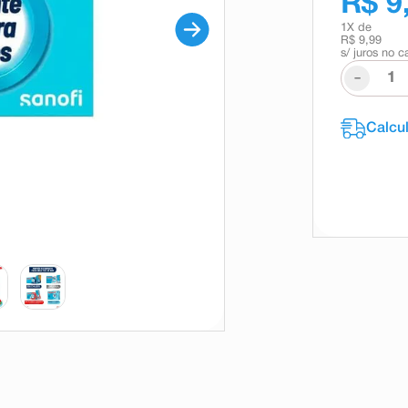
R$ 9
1
X de
R$ 9,99
s/ juros no c
-