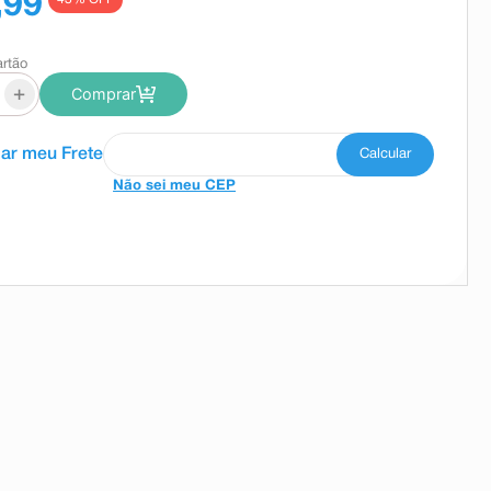
,99
artão
+
Comprar
Não sei meu CEP