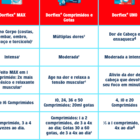
 muito raros, especialmente em
orrer piora súbita ou recente da
 casos com diminuição da produção
e urina ou perda aumentada de
rrer nefrite intersticial aguda (um
lhada pode ser observada algumas
reportados casos de sangramento
ica (lesão do fígado) induzida por
fígado), icterícia (cor amarelada
imas do fígado) podem ocorrer com
tes de usar este medicamento?”).
te um médico se você vivenciar
 garganta e feridas dolorosas nas
e na boca, nariz e garganta ou na
ue devo saber antes de usar este
cansaço, perda de apetite, urina
or amarelada na pele ou na parte
parte superior do estômago. Esses
) (vide “O que devo saber antes de
urgião-dentista ou farmacêutico o
 medicamento. Informe também a