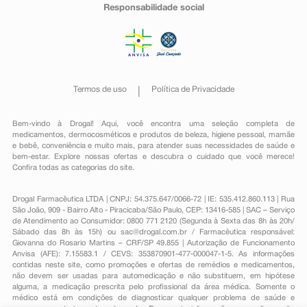
Responsabilidade social
Termos de uso
Política de Privacidade
Bem-vindo à Drogal! Aqui, você encontra uma seleção completa de
medicamentos
,
dermocosméticos e produtos de beleza
,
higiene pessoal
,
mamãe
e bebê
,
conveniência
e muito mais, para atender suas necessidades de saúde e
bem-estar. Explore nossas ofertas e descubra o cuidado que você merece!
Confira todas as categorias do site.
Drogal Farmacêutica LTDA | CNPJ: 54.375.647/0066-72 | IE: 535.412.860.113 | Rua
São João, 909 - Bairro Alto - Piracicaba/São Paulo, CEP: 13416-585 | SAC – Serviço
de Atendimento ao Consumidor: 0800 771 2120 (Segunda à Sexta das 8h às 20h/
Sábado das 8h às 15h) ou
sac@drogal.com.br
/ Farmacêutica responsável:
Giovanna do Rosario Martins – CRF/SP 49.855 | Autorização de Funcionamento
Anvisa (AFE): 7.15583.1 / CEVS: 353870901-477-000047-1-5. As informações
contidas neste site, como promoções e ofertas de remédios e medicamentos,
não devem ser usadas para automedicação e não substituem, em hipótese
alguma, a medicação prescrita pelo profissional da área médica. Somente o
médico está em condições de diagnosticar qualquer problema de saúde e