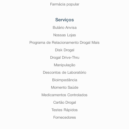
Stevens-Johnson, dermatite bolhosa e reação
Farmácia popular
medicamentosa com eosinofilia e sintomas sistêmicos.
Distúrbios vasculares
Reação muito rara: vasculite (inflamação do vaso
Serviços
sanguíneo).
Bulário Anvisa
Informe ao seu médico ou farmacêutico o
aparecimento de reações indesejáveis pelo uso do
Nossas Lojas
medicamento.
Programa de Relacionamento Drogal Mais
Informe também a empresa através do seu serviço de
atendimento.
Disk Drogal
Drogal Drive-Thru
Manipulação
Descontos de Laboratório
Bioimpedância
Momento Saúde
Medicamentos Controlados
Cartão Drogal
Testes Rápidos
Fornecedores