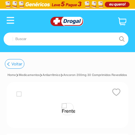
Buscar
TERMOS MAIS BUSCADOS
Voltar
1
º
fralda
Medicamentos
Antiarrítmico
Ancoron 200mg 30 Comprimidos Revestidos
2
º
pampers confort sec max
3
º
dipirona
4
º
lenço umedecido
5
º
tadalafila
6
º
minoxidil
7
º
desodorante