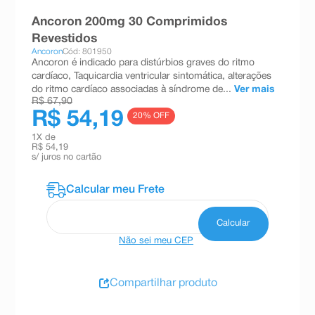
8
º
teste gravidez
Ancoron 200mg 30 Comprimidos
Revestidos
9
º
esmalte
Ancoron
Cód: 801950
Ancoron é indicado para distúrbios graves do ritmo
10
º
absorvente
cardíaco, Taquicardia ventricular sintomática, alterações
do ritmo cardíaco associadas à síndrome de...
Ver mais
R$ 67,90
R$ 54,19
20
% OFF
1
X de
R$ 54,19
s/ juros no cartão
Não sei meu CEP
Compartilhar produto