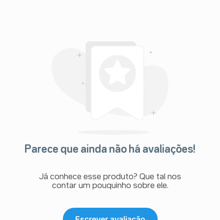
- Reações muito comuns: aumento isolado das
transaminases séricas (enzimas do fígado), que são
normalmente moderadas (1,5 a 3 vezes o valor normal)
no início da terapia. Os níveis podem retornar ao normal
com redução da dose ou mesmo espontaneamente;
- Reações comuns: distúrbios hepáticos agudos com
aumento das transaminases séricas e/ou icterícia
(coloração amarelada da pele), incluindo insuficiência
hepática, que às vezes pode ser fatal;
- Reações muito raras: doença hepática crônica
(pseudo hepatite alcoólica, cirrose), às vezes fatal.
Distúrbios do sistema imunológico
- Frequência desconhecida: edema angioneurótico -
Edema de Quincke (inchaço não-infamatório da pele,
mucosas, vísceras e cérebro, de início súbito e com
duração de horas a dias, acompanhado de outros
sintomas como por exemplo, febre), reações
Parece que ainda não há avaliações!
anafiláticas/anafilactoides (reação alérgica grave e
imediata), incluindo choque.
Investigação
Já conhece esse produto? Que tal nos
- Reação muito rara: aumento do nível sérico de
contar um pouquinho sobre ele.
creatinina.
Distúrbios do sistema nervoso
- Reações comuns: tremor extra-piramidal, pesadelos e
distúrbios do sono;
Escrever avaliação