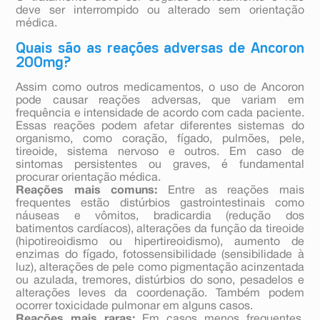
deve ser interrompido ou alterado sem orientação
médica.
Quais são as reações adversas de Ancoron
200mg?
Assim como outros medicamentos, o uso de Ancoron
pode causar reações adversas, que variam em
frequência e intensidade de acordo com cada paciente.
Essas reações podem afetar diferentes sistemas do
organismo, como coração, fígado, pulmões, pele,
tireoide, sistema nervoso e outros. Em caso de
sintomas persistentes ou graves, é fundamental
procurar orientação médica.
Reações mais comuns:
Entre as reações mais
frequentes estão distúrbios gastrointestinais como
náuseas e vômitos, bradicardia (redução dos
batimentos cardíacos), alterações da função da tireoide
(hipotireoidismo ou hipertireoidismo), aumento de
enzimas do fígado, fotossensibilidade (sensibilidade à
luz), alterações de pele como pigmentação acinzentada
ou azulada, tremores, distúrbios do sono, pesadelos e
alterações leves da coordenação. Também podem
ocorrer toxicidade pulmonar em alguns casos.
Reações mais raras:
Em casos menos frequentes,