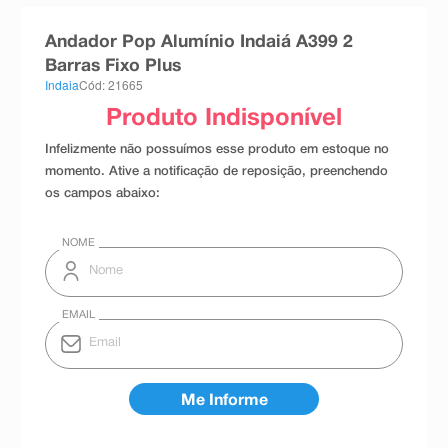
8
º
teste gravidez
Andador Pop Alumínio Indaiá A399 2
9
º
absorvente
Barras Fixo Plus
Indaia
Cód: 21665
10
º
shampoo