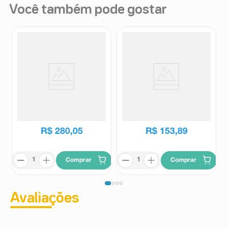
Você também pode gostar
Cadeira de Rodas para Banho
Muleta Axilar de Alumínio
CDS 201
Indaiá com Regulagem de
Altura M403 1 Par
CDS
Indaia
R$
280
,
05
R$
153
,
89
Comprar
Comprar
Avaliações