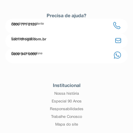
Precisa de ajuda?
Atendimento ao cliente
0800 771 2120
Entre em contato
sac@drogal.com.br
Compre pelo telefone
0800 347 0000
Institucional
Nossa história
Especial 90 Anos
Responsabilidades
Trabalhe Conosco
Mapa do site