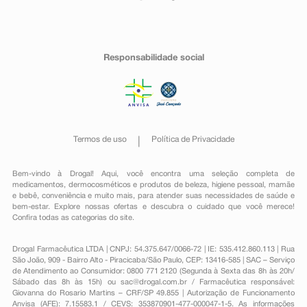
Responsabilidade social
Termos de uso
Política de Privacidade
Bem-vindo à Drogal! Aqui, você encontra uma seleção completa de
medicamentos
,
dermocosméticos e produtos de beleza
,
higiene pessoal
,
mamãe
e bebê
,
conveniência
e muito mais, para atender suas necessidades de saúde e
bem-estar. Explore nossas ofertas e descubra o cuidado que você merece!
Confira todas as categorias do site.
Drogal Farmacêutica LTDA | CNPJ: 54.375.647/0066-72 | IE: 535.412.860.113 | Rua
São João, 909 - Bairro Alto - Piracicaba/São Paulo, CEP: 13416-585 | SAC – Serviço
de Atendimento ao Consumidor: 0800 771 2120 (Segunda à Sexta das 8h às 20h/
Sábado das 8h às 15h) ou
sac@drogal.com.br
/ Farmacêutica responsável:
Giovanna do Rosario Martins – CRF/SP 49.855 | Autorização de Funcionamento
Anvisa (AFE): 7.15583.1 / CEVS: 353870901-477-000047-1-5. As informações