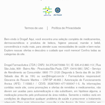
Termos de uso
Política de Privacidade
Bem-vindo à Drogal! Aqui, você encontra uma seleção completa de
medicamentos
,
dermocosméticos e produtos de beleza
,
higiene pessoal
,
mamãe e bebê
,
conveniência
e muito mais, para atender suas necessidades de saúde e bem-estar.
Explore nossas ofertas e descubra o cuidado que você merece!
Confira todas as
categorias do site.
Drogal Farmacêutica LTDA | CNPJ: 54.375.647/0066-72 | IE: 535.412.860.113 | Rua
São João, 909 - Bairro Alto - Piracicaba/São Paulo, CEP: 13416-585 | SAC – Serviço
de Atendimento ao Consumidor: 0800 771 2120 (Segunda à Sexta das 8h às 20h/
Sábado das 8h às 15h) ou
sac@drogal.com.br
/ Farmacêutica responsável:
Giovanna do Rosario Martins – CRF/SP 49.855 | Autorização de Funcionamento
Anvisa (AFE): 7.15583.1 / CEVS: 353870901-477-000047-1-5. As informações
contidas neste site, como promoções e ofertas de remédios e medicamentos, não
devem ser usadas para automedicação e não substituem, em hipótese alguma, a
medicação prescrita pelo profissional da área médica. Somente o médico está em
condições de diagnosticar qualquer problema de saúde e prescrever o tratamento
adequado. Para mais informações, consulte o site Anvisa. As fotos contidas em