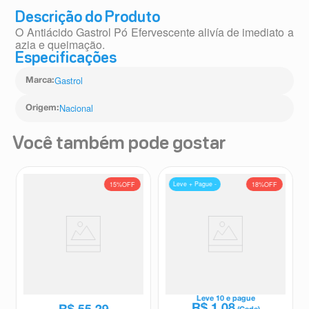
Descrição do Produto
O Antiácido Gastrol Pó Efervescente alivía de imediato a
azia e queimação.
Especificações
Gastrol
Marca
:
Nacional
Origem
:
Você também pode gostar
Leve + Pague -
15%
OFF
18%
OFF
Mylanta Plus Suspensão Oral
Antácido Frutaxx Pó
Sabor Morango 240ml
Enfervescente Sabor Abacaxi
5g
Mylanta
Frutaxx
R$
64
,
83
Leve
10
e pague
R$
1
,
08