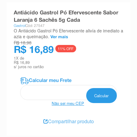
8
º
absorvente
Antiácido Gastrol Pó Efervescente Sabor
9
º
teste gravidez
Laranja 6 Sachês 5g Cada
Gastrol
Cód: 27547
10
º
esmalte
O Antiácido Gastrol Pó Efervescente alivía de imediato a
azia e queimação.
Ver mais
R$ 18,98
R$ 16,89
11
% OFF
1
X de
R$ 16,89
s/ juros no cartão
Não sei meu CEP
Compartilhar produto