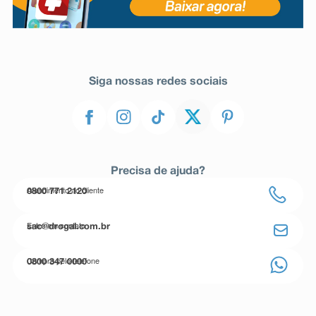
Siga nossas redes sociais
Precisa de ajuda?
Atendimento ao cliente
0800 771 2120
Entre em contato
sac@drogal.com.br
Compre pelo telefone
0800 347 0000