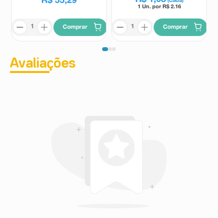
R$
55
,
29
(Cada)
1 Un. por R$
2.16
Comprar
Comprar
Avaliações