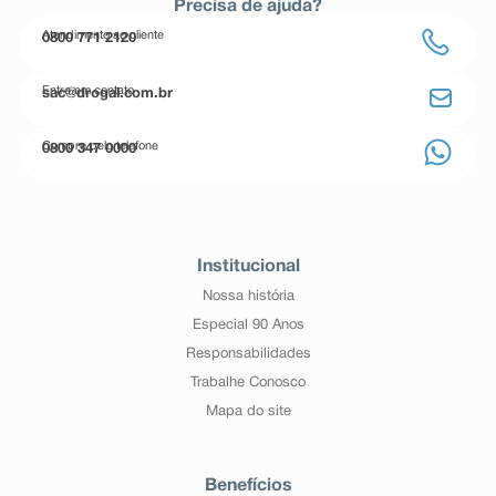
Precisa de ajuda?
Atendimento ao cliente
0800 771 2120
Entre em contato
sac@drogal.com.br
Compre pelo telefone
0800 347 0000
Institucional
Nossa história
Especial 90 Anos
Responsabilidades
Trabalhe Conosco
Mapa do site
Benefícios