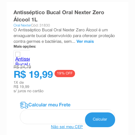
8
º
teste gravidez
Antisséptico Bucal Oral Nexter Zero
9
º
absorvente
Álcool 1L
Oral Nexter
Cód: 31830
10
º
shampoo
O Antisséptico Bucal Oral Nexter Zero Álcool é um
enxaguante bucal desenvolvido para oferecer proteção
contra germes e bactérias, sem...
Ver mais
Mais opções:
R$ 24,79
R$ 19,99
19
% OFF
1
X de
R$ 19,99
s/ juros no cartão
Não sei meu CEP