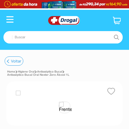
Buscar
TERMOS MAIS BUSCADOS
Voltar
1
º
fralda
Higiene Oral
Antisséptico Bucal
2
º
dipirona
Antisséptico Bucal Oral Nexter Zero Álcool 1L
3
º
lenço umedecido
4
º
tadalafila
5
º
minoxidil
6
º
desodorante
7
º
esmalte