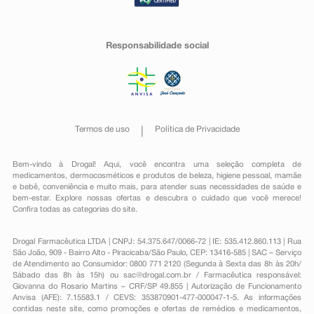
Responsabilidade social
Termos de uso
Política de Privacidade
Bem-vindo à Drogal! Aqui, você encontra uma seleção completa de
medicamentos
,
dermocosméticos e produtos de beleza
,
higiene pessoal
,
mamãe
e bebê
,
conveniência
e muito mais, para atender suas necessidades de saúde e
bem-estar. Explore nossas ofertas e descubra o cuidado que você merece!
Confira todas as categorias do site.
Drogal Farmacêutica LTDA | CNPJ: 54.375.647/0066-72 | IE: 535.412.860.113 | Rua
São João, 909 - Bairro Alto - Piracicaba/São Paulo, CEP: 13416-585 | SAC – Serviço
de Atendimento ao Consumidor: 0800 771 2120 (Segunda à Sexta das 8h às 20h/
Sábado das 8h às 15h) ou
sac@drogal.com.br
/ Farmacêutica responsável:
Giovanna do Rosario Martins – CRF/SP 49.855 | Autorização de Funcionamento
Anvisa (AFE): 7.15583.1 / CEVS: 353870901-477-000047-1-5. As informações
contidas neste site, como promoções e ofertas de remédios e medicamentos,