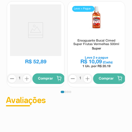
Leve + Pague -
Enxaguante Bucal Colgate
Enxaguante Bucal Cimed
Periogard Sem Álcool 500ml
Super Frutas Vermelhas 500ml
Periogard
Super
Leve
2
e pague
R$
52
,
89
R$
10
,
09
(Cada)
1 Un. por R$
20.19
Comprar
Comprar
Avaliações