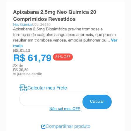
8
º
teste gravidez
Apixabana 2,5mg Neo Química 20
9
º
esmalte
Comprimidos Revestidos
Neo Química
Cód: 26530
10
º
absorvente
Apixabana 2,5mg Biosintética previne trombose e
formação de coágulos sanguíneos anormais, que podem
resultar em trombose venosa, embolia pulmonar ou...
Ver
mais
R$ 81,13
R$ 61,79
24
% OFF
2
X de
R$ 30,89
s/ juros no cartão
Não sei meu CEP
Compartilhar produto