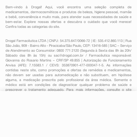
Bem-vindo à Drogal! Aqui, você encontra uma seleção completa de
medicamentos
,
dermocosméticos e produtos de beleza
,
higiene pessoal
,
mamãe
e bebê
,
conveniência
e muito mais, para atender suas necessidades de saúde e
bem-estar. Explore nossas ofertas e descubra o cuidado que você merece!
Confira todas as categorias do site.
Drogal Farmacêutica LTDA | CNPJ: 54.375.647/0066-72 | IE: 535.412.860.113 | Rua
São João, 909 - Bairro Alto - Piracicaba/São Paulo, CEP: 13416-585 | SAC – Serviço
de Atendimento ao Consumidor: 0800 771 2120 (Segunda à Sexta das 8h às 20h/
Sábado das 8h às 15h) ou
sac@drogal.com.br
/ Farmacêutica responsável:
Giovanna do Rosario Martins – CRF/SP 49.855 | Autorização de Funcionamento
Anvisa (AFE): 7.15583.1 / CEVS: 353870901-477-000047-1-5. As informações
contidas neste site, como promoções e ofertas de remédios e medicamentos,
não devem ser usadas para automedicação e não substituem, em hipótese
alguma, a medicação prescrita pelo profissional da área médica. Somente o
médico está em condições de diagnosticar qualquer problema de saúde e
prescrever o tratamento adequado. Para mais informações, consulte o site
Anvisa. As fotos contidas em nosso site são meramente ilustrativas. Promoções e
preços são válidos apenas para compras on-line, caso haja disponibilidade e
R$ 81,13
estão sujeitos a alterações no decorrer do dia. Todos os direitos reservados.
-
+
R$ 61,79
Comprar
Em
2
x
R$ 30,89
Powered by